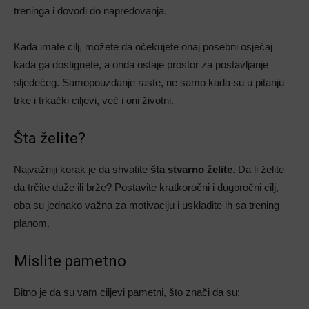
treninga i dovodi do napredovanja.
Kada imate cilj, možete da očekujete onaj posebni osjećaj
kada ga dostignete, a onda ostaje prostor za postavljanje
sljedećeg. Samopouzdanje raste, ne samo kada su u pitanju
trke i trkački ciljevi, već i oni životni.
Šta želite?
Najvažniji korak je da shvatite
šta stvarno želite
. Da li želite
da trčite duže ili brže? Postavite kratkoročni i dugoročni cilj,
oba su jednako važna za motivaciju i uskladite ih sa trening
planom.
Mislite pametno
Bitno je da su vam ciljevi pametni, što znači da su: