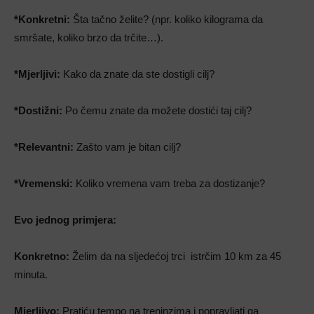
*Konkretni:
Šta tačno želite? (npr. koliko kilograma da
smršate, koliko brzo da trčite…).
*Mjerljivi:
Kako da znate da ste dostigli cilj?
*Dostižni:
Po čemu znate da možete dostići taj cilj?
*Relevantni:
Zašto vam je bitan cilj?
*Vremenski:
Koliko vremena vam treba za dostizanje?
Evo jednog primjera:
Konkretno:
Želim da na sljedećoj trci istrčim 10 km za 45
minuta.
Mjerljivo:
Pratiću tempo na treninzima i popravljati ga