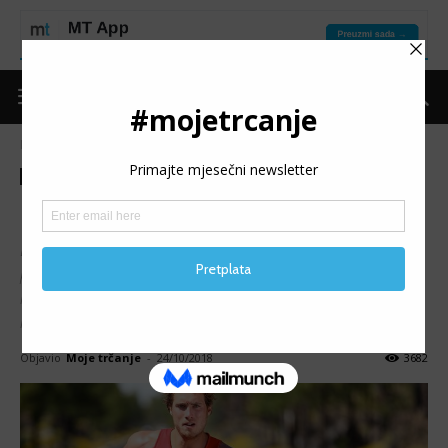
Naslovnica
Put do forme
Trening
Put do forme
Trening
Ciljajte pametno
Bilo da želite da smršate uz trčanje, spremate se za
polumaraton ili da oborite najbolje lično vrijeme, imate
mnogo bolje šanse da postignete cilj ukoliko ga postavite
na pametan način.
Objavio
Moje trčanje
-
24/10/2018
3682