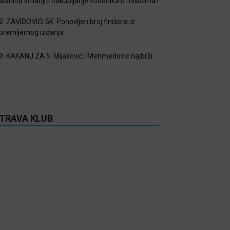
alanina smanjiti nakupljanje vodonika u mišićima?
2. ZAVIDOVIĆI 5K: Ponovljen broj finišera iz
premijernog izdanja
9. KAKANJ ZA 5: Mijailović i Mehmedović najbrži
TRAVA KLUB