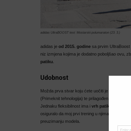
adidas UltraBOOST test: Mostarski polumaraton (23. 3.)
adidas je
od 2015. godine
sa prvim UltraBoost m
niz izmjena kojima je dodatno poboljšao ovu, z
patiku
.
Udobnost
Možda prva stvar koju ćete uočiti je neuobičaje
(Primeknit tehnologija) te prilagođen različitim st
Jednaku fleksibilnost ima i
vrh patike
kako bi se
osiguralo da moj prvi trening u njima bude ugo
preuzimanju modela.