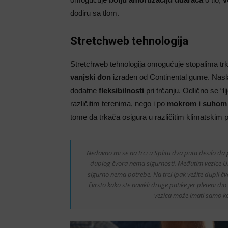
dodiru sa tlom.
Stretchweb tehnologija
Stretchweb tehnologija omogućuje stopalima tr
vanjski đon
izrađen od Continental gume. Nasl
dodatne
fleksibilnosti
pri trčanju. Odlično se “l
različitim terenima, nego i po
mokrom i suhom
tome da trkača osigura u različitim klimatskim p
Nedavno mi se na trci u Splitu dva puta desilo da
duplog čvora nema sigurnosti. Međutim vezice 
sigurno nema potrebe. Na trci ipak vežite dupli čvo
čvrsto kako ste navikli druge patike jer pleteni 
vezica može imati samo kon