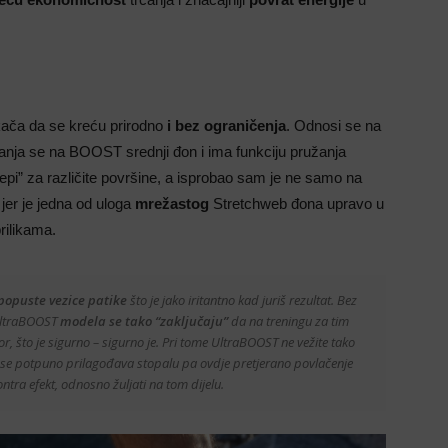
kača da se kreću prirodno
i bez ograničenja
. Odnosi se na
anja se na BOOST srednji đon i ima funkciju pružanja
ijepi” za različite površine, a isprobao sam je ne samo na
jer je jedna od uloga
mrežastog
Stretchweb đona upravo u
rilikama.
popuste vezice patike
što je jako iritantno kad juriš rezultat. Bez
UltraBOOST
modela se tako “zaključaju”
da na treningu za tim
r, što je sigurno – sigurno je. Pri tome UltraBOOST ne vežite tako
dio se potpuno prilagođava stopalu pa ovdje pretjerano povlačenje
tra efekt, odnosno žuljati na tom dijelu.