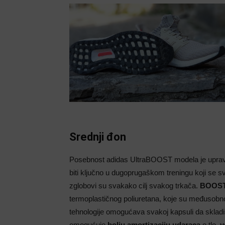
Srednji đon
Posebnost adidas UltraBOOST modela je upravo
biti ključno u dugoprugaškom treningu koji se s
zglobovi su svakako cilj svakog trkača.
BOOST 
termoplastičnog poliuretana, koje su međusobn
tehnologije omogućava svakoj kapsuli da skladišt
omogućuje
bolju amortizaciju
udaraca
o tlo,
v