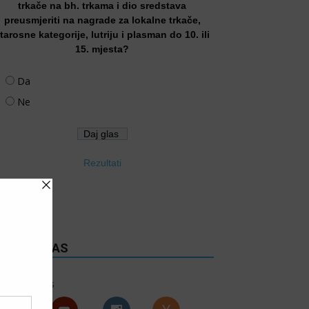
trkače na bh. trkama i dio sredstava
preusmjeriti na nagrade za lokalne trkače,
tarosne kategorije, lutriju i plasman do 10. ili
15. mjesta?
Da
Ne
Rezultati
RATITE NAS
6k
Follows