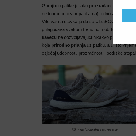
Gornji dio patike je jako
prozračan
, ne dozvolj
ne trčimo u novim patikama), odnosno formiranje
Vrlo važna stavka je da sa UltraBOOST patika
prilagođava svakom trenutnom obliku stopala, a
kavezu
ne dozvoljavajući nikakvo proklizavanj
koja
prirodno prianja
uz patiku, a u isto vrije
osjećaj udobnosti, prozračnosti i podrške stopal
Klikni na fotografiju za uvećanje