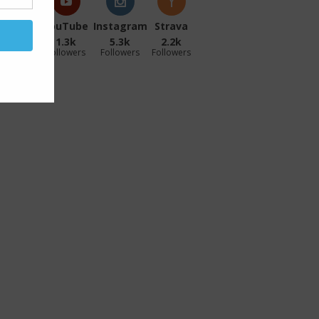
acebook
YouTube
Instagram
Strava
27.1k
1.3k
5.3k
2.2k
ollowers
Followers
Followers
Followers