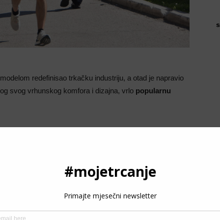
s
odelom redefinisao trkačku industriju, a otad je napravio
bog svog vrhunskog komfora i dizajna, vrlo
popularnu
n,
rastezljiv gornji dio patike
ispleten u jednom dijelu
opalima, ali i
promjenama
oblika stopala tokom trčanja.
P
 ugodilo različitoj dužini prstiju trkača. Upravo to je
dan, i ojača samopouzdanje za nastupom na trci netom po
3