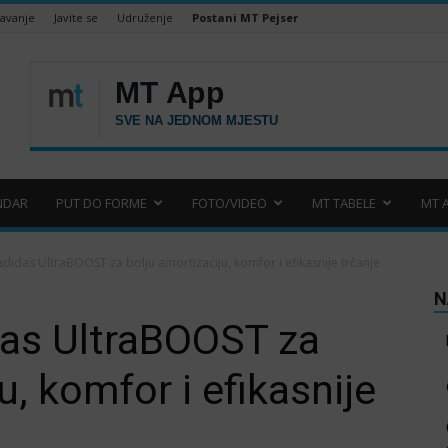
šavanje
Javite se
Udruženje
Postani MT Pejser
NDAR
PUT DO FORME
FOTO/VIDEO
MT TABELE
MT 
adidas UltraBOOST za bolju amortizaciju, komfor i efikasnije trčanje
N
as UltraBOOST za
u, komfor i efikasnije