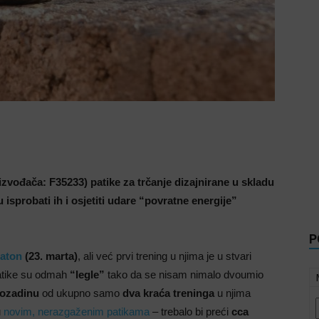
vođača: F35233) patike za trčanje dizajnirane u skladu
 isprobati ih i osjetiti udare “povratne energije”
P
raton
(23. marta)
, ali već prvi trening u njima je u stvari
patike su odmah
“legle”
tako da se nisam nimalo dvoumio
ozadinu
od ukupno samo
dva kraća treninga
u njima
u
novim, nerazgaženim patikama
– trebalo bi preći
cca