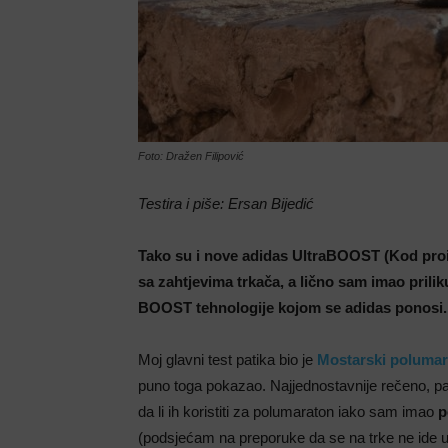
Foto: Dražen Filipović
Testira i piše: Ersan Bijedić
Tako su i nove adidas UltraBOOST (Kod proiz
sa zahtjevima trkača, a lično sam imao priliku
BOOST tehnologije kojom se adidas ponosi.
Moj glavni test patika bio je
Mostarski poluma
puno toga pokazao. Najjednostavnije rečeno, 
da li ih koristiti za polumaraton iako sam imao
p
(podsjećam na preporuke da se na trke ne ide 