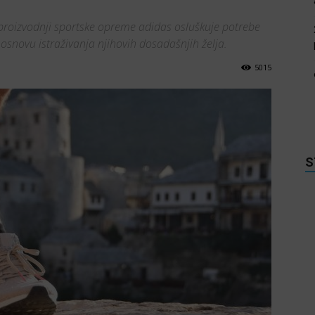
proizvodnji sportske opreme adidas osluškuje potrebe
osnovu istraživanja njihovih dosadašnjih želja.
5015
S