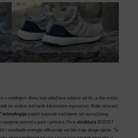
 u srednjem đonu koji ublažava udarce od tlo, a što može
vodi na stotine istrčanih kilometara mjesečno. Bolje očuvani
tehnologija
sadrži kapsule sačinjene od razvučenog
o spojene pomoću pare i pritiska. Ova
struktura
BOOST
i i oslobađa energiju efikasnije od bilo koje druge pjene. To
eću ekonomičnost
trčanja i značajniji
povrat energije
u