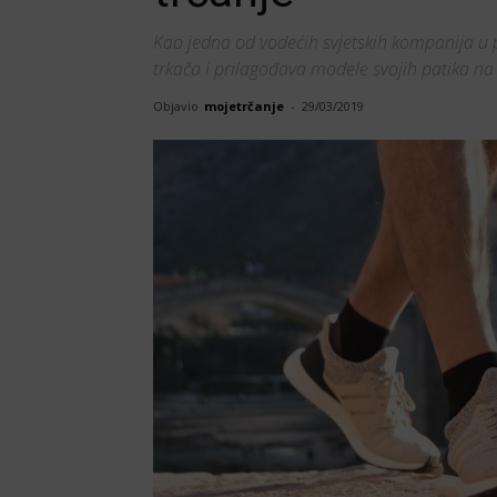
Kao jedna od vodećih svjetskih kompanija u 
trkača i prilagođava modele svojih patika na 
Objavio
mojetrčanje
-
29/03/2019