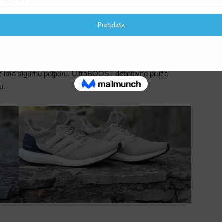
ava bilo kakvu
iritaciju
(ključni razlog zbog kojeg obično trke
F
 plikova koji mogu pokvariti kompletan trkački doživljaj.
ma možete biti
bez brige
po tom pitanju. Gornjište se
F
 u isto vrijeme ga
osigurava u stabilnom potpornom
e. Jednako je i sa pozadinom, odnosno Ahilovom tetivom
me ima sigurnu potporu. UltraBOOST definitivno pruža
u.