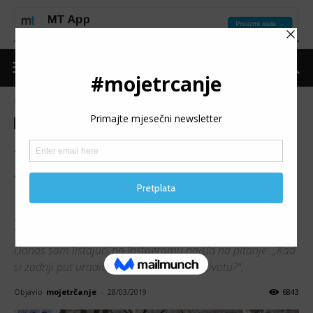
Naslovnica
Moje trčanje
Moje iskustvo
Moje trčanje
Moje iskustvo
SANJA TIPURIĆ –
SPUŽEVIĆ: Kad si zadnji put
uradio nešto po prvi put u
životu?
Danas sam listajući po Instagramu naišla na pitanje: „Kad
si zadnji put uradio nešto po prvi put u životu?“.
Objavio
mojetrčanje
-
28/03/2019
6843