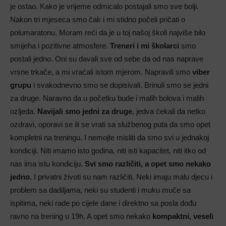
je ostao. Kako je vrijeme odmicalo postajali smo sve bolji.
Nakon tri mjeseca smo čak i mi stidno počeli pričati o
polumaratonu. Moram reći da je u toj našoj školi najviše bilo
smijeha i pozitivne atmosfere.
Treneri i mi školarci
smo
postali jedno. Oni su davali sve od sebe da od nas naprave
vrsne trkače, a mi vraćali istom mjerom. Napravili smo
viber
grupu
i svakodnevno smo se dopisivali. Brinuli smo se jedni
za druge. Naravno da u početku bude i malih bolova i malih
ozljeda.
Navijali smo jedni za druge
, jedva čekali da netko
ozdravi, oporavi se ili se vrati sa službenog puta da smo opet
kompletni na treningu. I nemojte misliti da smo svi u jednakoj
kondiciji. Niti imamo isto godina, niti isti kapacitet, niti itko od
nas ima istu kondiciju.
Svi smo različiti, a opet smo nekako
jedno.
I privatni životi su nam različiti. Neki imaju malu djecu i
problem sa dadiljama, neki su studenti i muku muče sa
ispitima, neki rade po cijele dane i direktno sa posla dođu
ravno na trening u 19h. A opet smo nekako
kompaktni, veseli