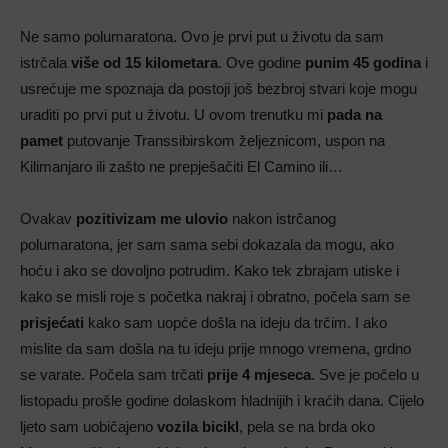
Ne samo polumaratona. Ovo je prvi put u životu da sam
istrčala
više od 15 kilometara
. Ove godine
punim 45 godina
i
usrećuje me spoznaja da postoji još bezbroj stvari koje mogu
uraditi po prvi put u životu. U ovom trenutku mi
pada na
pamet
putovanje Transsibirskom željeznicom, uspon na
Kilimanjaro ili zašto ne prepješačiti El Camino ili…
Ovakav
pozitivizam me ulovio
nakon istrčanog
polumaratona, jer sam sama sebi dokazala da mogu, ako
hoću i ako se dovoljno potrudim. Kako tek zbrajam utiske i
kako se misli roje s početka nakraj i obratno, počela sam se
prisjećati
kako sam uopće došla na ideju da trčim. I ako
mislite da sam došla na tu ideju prije mnogo vremena, grdno
se varate. Počela sam trčati
prije 4 mjeseca
. Sve je počelo u
listopadu prošle godine dolaskom hladnijih i kraćih dana. Cijelo
ljeto sam uobičajeno
vozila bicikl
, pela se na brda oko