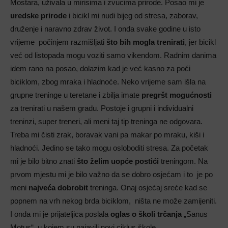
Mostara, uživala u mirisima i zvucima prirode. Posao mi je
uredske prirode
i bicikl mi nudi bijeg od stresa, zaborav,
druženje i naravno zdrav život. I onda svake godine u isto
vrijeme počinjem razmišljati
što bih mogla trenirati
, jer bicikl
već od listopada mogu voziti samo vikendom. Radnim danima
idem rano na posao, dolazim kad je već kasno za poći
biciklom, zbog mraka i hladnoće. Neko vrijeme sam išla na
grupne treninge u teretane i zbilja imate
pregršt mogućnosti
za trenirati u našem gradu. Postoje i grupni i individualni
treninzi, super treneri, ali meni taj tip treninga ne odgovara.
Treba mi čisti zrak, boravak vani pa makar po mraku, kiši i
hladnoći. Jedino se tako mogu osloboditi stresa. Za početak
mi je bilo bitno znati
što želim uopće postići
treningom. Na
prvom mjestu mi je bilo važno da se dobro osjećam i to je po
meni
najveća dobrobit
treninga. Onaj osjećaj sreće kad se
popnem na vrh nekog brda biciklom, ništa ne može zamijeniti.
I onda mi je prijateljica poslala
oglas o školi trčanja
„Sanus
Motus“, u kojem su najavili novi ciklus škole.