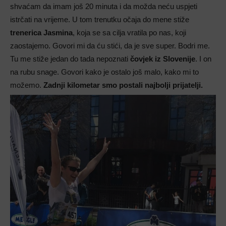
shvaćam da imam još 20 minuta i da možda neću uspjeti
istrčati na vrijeme. U tom trenutku očaja do mene stiže
trenerica Jasmina
, koja se sa cilja vratila po nas, koji
zaostajemo. Govori mi da ću stići, da je sve super. Bodri me.
Tu me stiže jedan do tada nepoznati
čovjek iz Slovenije
. I on
na rubu snage. Govori kako je ostalo još malo, kako mi to
možemo.
Zadnji kilometar smo postali najbolji prijatelji.