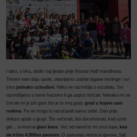
I tako, u trku, dođe i taj tjedan prije Mostar Half marathona.
Treneri nam daju upute, obavljamo zadnje lagane treninge i svi
smo
jednako uzbuđeni
. Nitko ne razmišlja o rezultatu. Svi
razmišljamo o tome hoćemo li ga uopće istrčati. Nekako mi se
čini da mi je još gore što je to moj grad,
grad u kojem sam
rođena
. Pa ne mogu tu razočarati samu sebe. Dan prije
dolaze upute u grupi. Što večerati, što doručkovati, kad uzeti
gel… a meni
u glavi kaos
. Već od navečer mi srce lupa,
kao
da trčim 4.00/km paceom
. O spavanju nema ni govora. Sat