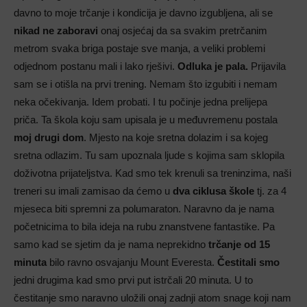
davno to moje trčanje i kondicija je davno izgubljena, ali se
nikad ne zaboravi
onaj osjećaj da sa svakim pretrčanim
metrom svaka briga postaje sve manja, a veliki problemi
odjednom postanu mali i lako rješivi.
Odluka je pala.
Prijavila
sam se i otišla na prvi trening. Nemam što izgubiti i nemam
neka očekivanja. Idem probati. I tu počinje jedna prelijepa
priča. Ta škola koju sam upisala je u međuvremenu postala
moj drugi dom
. Mjesto na koje sretna dolazim i sa kojeg
sretna odlazim. Tu sam upoznala ljude s kojima sam sklopila
doživotna prijateljstva. Kad smo tek krenuli sa treninzima, naši
treneri su imali zamisao da ćemo u
dva ciklusa škole
tj. za 4
mjeseca biti spremni za polumaraton. Naravno da je nama
početnicima to bila ideja na rubu znanstvene fantastike. Pa
samo kad se sjetim da je nama neprekidno
trčanje od 15
minuta
bilo ravno osvajanju Mount Everesta.
Čestitali smo
jedni drugima kad smo prvi put istrčali 20 minuta. U to
čestitanje smo naravno uložili onaj zadnji atom snage koji nam