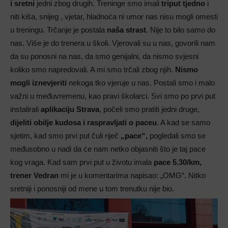
i sretni
jedni zbog drugih. Treninge smo imali
triput tjedno
i
niti kiša, snijeg , vjetar, hladnoća ni umor nas nisu mogli omesti
u treningu. Trčanje je postala
naša strast
. Nije to bilo samo do
nas. Više je do trenera u školi. Vjerovali su u nas, govorili nam
da su ponosni na nas, da smo genijalni, da nismo svjesni
koliko smo napredovali. A mi smo trčali zbog njih.
Nismo
mogli iznevjeriti
nekoga tko vjeruje u nas. Postali smo i malo
važni u međuvremenu, kao pravi školarci. Svi smo po prvi put
instalirali
aplikaciju Strava
, počeli smo pratiti jedni druge,
dijeliti obilje kudosa i raspravljati o paceu
. A kad se samo
sjetim, kad smo prvi put čuli riječ
„pace“,
pogledali smo se
međusobno u nadi da će nam netko objasniti što je taj pace
kog vraga. Kad sam prvi put u životu imala
pace 5.30/km,
trener Vedran
mi je u komentarima napisao: „OMG“. Nitko
sretniji i ponosniji od mene u tom trenutku nije bio.