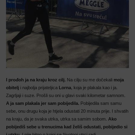
I prođoh ja na kraju kroz cilj.
Na cilju su me dočekali
moja
obitelj
i najbolja prijateljica
Lorna
, koja je plakala kao i ja.
Zagrljaji i suze. Prošli su oni u glavi svaki kilometar samnom.
A ja sam plakala jer sam pobijedila.
Pobijedila sam samu
sebe, onu drugu koja je htjela odustati 20 minuta prije. I shvatih
na kraju, da je svaka utrka, utrka sa samim sobom.
Ako
pobijediš sebe u trenucima kad želiš odustati, pobijedio si
i utrku.
I nije bitno o kojoj se životnoj utrci radi.