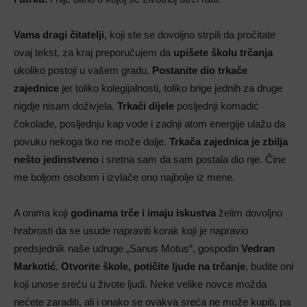
Vama dragi čitatelji
, koji ste se dovoljno strpili da pročitate
ovaj tekst, za kraj preporučujem da
upišete školu trčanja
ukoliko postoji u vašem gradu.
Postanite dio trkače
zajednice
jer toliko kolegijalnosti, toliko brige jednih za druge
nigdje nisam doživjela.
Trkači dijele
posljednji komadić
čokolade, posljednju kap vode i zadnji atom energije ulažu da
povuku nekoga tko ne može dalje.
Trkača zajednica je zbilja
nešto jedinstveno
i sretna sam da sam postala dio nje. Čine
me boljom osobom i izvlače ono najbolje iz mene.
A onima koji
godinama trče i imaju iskustva
želim dovoljno
hrabrosti da se usude napraviti korak koji je napravio
predsjednik naše udruge „Sanus Motus“, gospodin
Vedran
Markotić
.
Otvorite škole, potičite ljude na trčanje
, budite oni
koji unose sreću u živote ljudi. Neke velike novce možda
nećete zaraditi, ali i onako se ovakva sreća ne može kupiti, pa