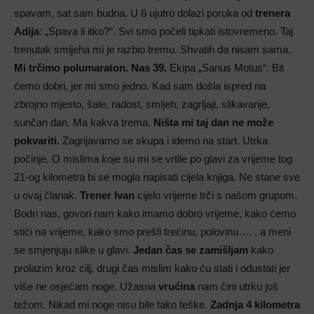
spavam, sat sam budna. U 6 ujutro dolazi poruka od
trenera
Adija
: „Spava li itko?“. Svi smo počeli tipkati istovremeno. Taj
trenutak smijeha mi je razbio tremu. Shvatih da nisam sama.
Mi trčimo polumaraton. Nas 39.
Ekipa „Sanus Motus“. Bit
ćemo dobri, jer mi smo jedno. Kad sam došla ispred na
zbrojno mjesto, šale, radost, smijeh, zagrljaji, slikavanje,
sunčan dan. Ma kakva trema.
Ništa mi taj dan ne može
pokvariti.
Zagrijavamo se skupa i idemo na start. Utrka
počinje. O mislima koje su mi se vrtile po glavi za vrijeme tog
21-og kilometra bi se mogla napisati cijela knjiga. Ne stane sve
u ovaj članak.
Trener Ivan
cijelo vrijeme trči s našom grupom.
Bodri nas, govori nam kako imamo dobro vrijeme, kako ćemo
stići na vrijeme, kako smo prešli trećinu, polovinu…. , a meni
se smjenjuju slike u glavi.
Jedan čas se zamišljam
kako
prolazim kroz cilj, drugi čas mislim kako ću stati i odustati jer
više ne osjećam noge. Užasna
vrućina
nam čini utrku još
težom. Nikad mi noge nisu bile tako teške.
Zadnja 4 kilometra