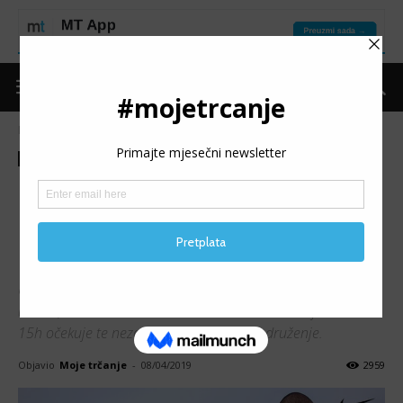
Naslovnica
Trke
Najave
Trke
Najave
Promo
DELTA PLANET
BANJALUKA: Nezaboravno
Nike React Land iskustvo
Upusti se u novu avanturu sa Odyssey React modelom. U
utorak, 16. 4. u tržnom centru Delta Planet Banjaluka od
15h očekuje te nezaboravno Nike React druženje.
Objavio
Moje trčanje
-
08/04/2019
2959