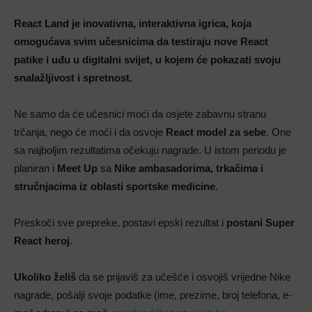
React Land je inovativna, interaktivna igrica, koja
omogućava svim učesnicima da testiraju nove React
patike i uđu u digitalni svijet, u kojem će pokazati svoju
snalažljivost i spretnost.
Ne samo da će učesnici moći da osjete zabavnu stranu
trčanja, nego će moći i da osvoje
React model za sebe
. One
sa najboljim rezultatima očekuju nagrade. U istom periodu je
planiran i
Meet Up
sa
Nike ambasadorima, trkačima i
stručnjacima iz oblasti sportske medicine
.
Preskoči sve prepreke, postavi epski rezultat i
postani Super
React heroj
.
Ukoliko želiš
da se prijaviš za učešće i osvojiš vrijedne Nike
nagrade, pošalji svoje podatke (ime, prezime, broj telefona, e-