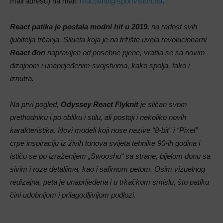
mail adresu) na mail:
reactland@sportvision.ba
.
React patika je postala modni hit u 2019.
na radost svih
ljubitelja trčanja. Silueta koja je na tržište uvela revolucionarni
React đon
napravljen od posebne pjene, vratila se sa novim
dizajnom i unaprijeđenim svojstvima, kako spolja, tako i
iznutra.
Na prvi pogled,
Odyssey React Flyknit
je sličan svom
prethodniku i po obliku i stilu, ali postoji i nekoliko novih
karakteristika. Novi modeli koji nose nazive “8-bit” i “Pixel”
crpe inspiraciju iz živih tonova svijeta tehnike 90-ih godina i
ističu se po izraženijem „Swooshu“ sa strane, bijelom đonu sa
sivim i roze detaljima, kao i safirnom petom. Osim vizuelnog
redizajna, peta je unaprijeđena i u trkačkom smislu, što patiku
čini udobnijom i prilagodljivijom podlozi.