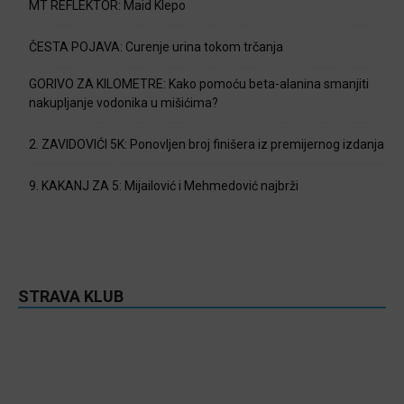
MT REFLEKTOR: Maid Klepo
ČESTA POJAVA: Curenje urina tokom trčanja
GORIVO ZA KILOMETRE: Kako pomoću beta-alanina smanjiti
nakupljanje vodonika u mišićima?
2. ZAVIDOVIĆI 5K: Ponovljen broj finišera iz premijernog izdanja
9. KAKANJ ZA 5: Mijailović i Mehmedović najbrži
STRAVA KLUB