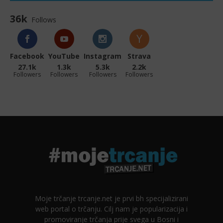
36k
Follows
Facebook
YouTube
Instagram
Strava
27.1k
1.3k
5.3k
2.2k
Followers
Followers
Followers
Followers
Moje trčanje trcanje.net je prvi bh specijalizirani
web portal o trčanju. Cilj nam je popularizacija i
promoviranje trčanja prije svega u Bosni i