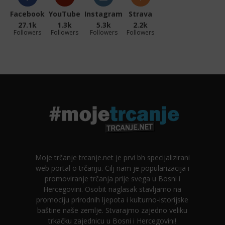
Facebook
YouTube
Instagram
Strava
27.1k
1.3k
5.3k
2.2k
Followers
Followers
Followers
Followers
Moje trčanje trcanje.net je prvi bh specijalizirani
web portal o trčanju. Cilj nam je popularizacija i
promoviranje trčanja prije svega u Bosni i
Hercegovini. Osobit naglasak stavljamo na
promociju prirodnih ljepota i kulturno-istorijske
baštine naše zemlje. Stvarajmo zajedno veliku
trkačku zajednicu u Bosni i Hercegovini!