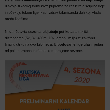
u svojoj trkačkoj formi kroz pripreme za različite discipline koje
ih očekuju tokom lige, kao i zdrav takmičarski duh koji vlada
među ligašima.
Nova,
četvrta sezona, uključuje pet kola
sa različitim
distancama (5k, 3k, 400m, 10k Igman i milja) te završnu
finalnu utrku na dva kilometra.
U bodovanje lige ulazi
i jedan
od polumaratona istrčan tokom proljetne sezone.