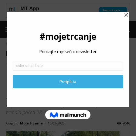
Naslovnica
Trke
Najave
Trke
Najave
ČETVRTA SEZONA ARL:
Novi izazovi za takmičare na
atletskoj stazi
Atletska rekreativna liga je projekt AK Novi Grad Sarajevo
koji iza sebe ima već tri uspješne sezone. Sljedeća bi
trebala početi 28. marta.
Objavio
Moje trčanje
-
15/03/2020
2046