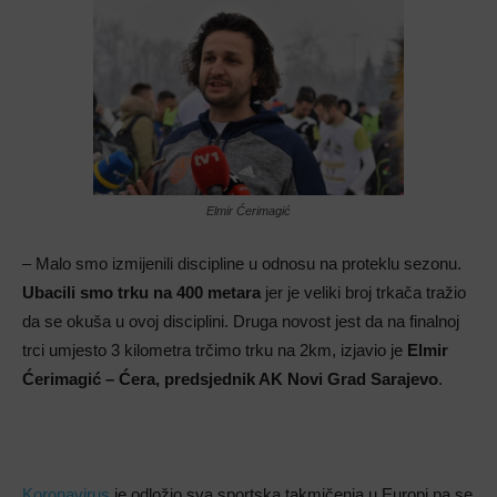
Elmir Ćerimagić
– Malo smo izmijenili discipline u odnosu na proteklu sezonu.
Ubacili smo trku na 400 metara
jer je veliki broj trkača tražio
da se okuša u ovoj disciplini. Druga novost jest da na finalnoj
trci umjesto 3 kilometra trčimo trku na 2km, izjavio je
Elmir
Ćerimagić – Ćera, predsjednik AK Novi Grad Sarajevo
.
Koronavirus
je odložio sva sportska takmičenja u Europi pa se