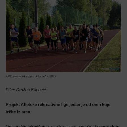
ARL finalna trka na tri kilometra 2019.
Piše: Dražen Filipović
Projekt Atletske rekreativne lige jedan je od onih koje
trčite iz srca.
Ovaj
način takmičenja
za rekreativce pomaže da
napreduju