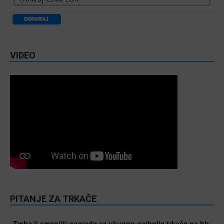
VIDEO
PITANJE ZA TRKAČE
Treba li smanjiti nagrade za ukupno najbolje trkače na bh.