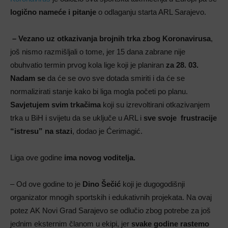
logično nameće i pitanje
o odlaganju starta ARL Sarajevo.
– Vezano uz otkazivanja brojnih trka zbog Koronavirusa
,
još nismo razmišljali o tome, jer 15 dana zabrane nije
obuhvatio termin prvog kola lige koji je planiran
za 28. 03.
Nadam se
da će se ovo sve dotada smiriti i da će se
normalizirati stanje kako bi liga mogla početi po planu.
Savjetujem svim trkačima
koji su izrevoltirani otkazivanjem
trka u BiH i svijetu da se uključe u ARL i
sve svoje frustracije
“istresu” na stazi
, dodao je Ćerimagić.
Liga ove godine
ima novog voditelja.
– Od ove godine to je
Dino Šečić
koji je dugogodišnji
organizator mnogih sportskih i edukativnih projekata. Na ovaj
potez AK Novi Grad Sarajevo se odlučio zbog potrebe za još
jednim eksternim članom u ekipi, jer
svake godine rastemo