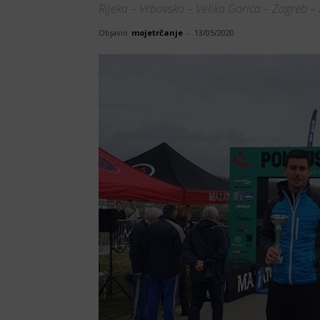
Rijeka – Vrbovsko – Velika Gorica – Zagreb – 
Objavio
mojetrčanje
-
13/05/2020