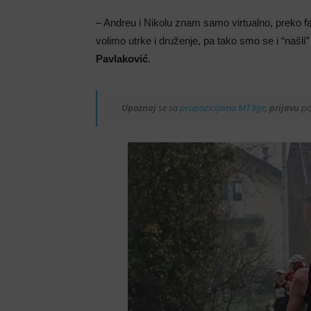
– Andreu i Nikolu znam samo virtualno, preko f
volimo utrke i druženje, pa tako smo se i “našli”
Pavlaković
.
Upoznaj
se sa
propozicijama MT lige
,
prijavu
po