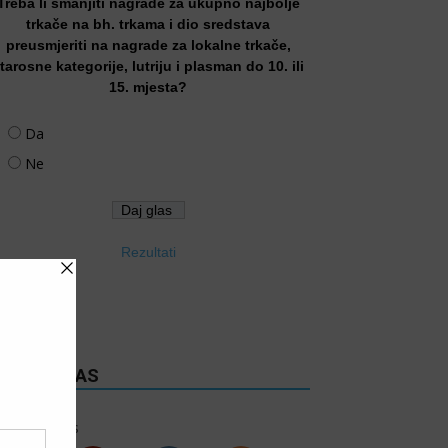
Treba li smanjiti nagrade za ukupno najbolje
trkače na bh. trkama i dio sredstava
preusmjeriti na nagrade za lokalne trkače,
tarosne kategorije, lutriju i plasman do 10. ili
15. mjesta?
Da
Ne
Rezultati
RATITE NAS
6k
Follows