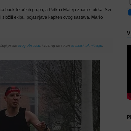
acebook trkačkih grupa, a Petka i Mateja znam s utrka. Svi
 i složili ekipu, pojašnjava kapiten ovog sastava,
Mario
V
šalji preko
ovog obrasca
, i
saznaj
ko su svi
učesnici takmičenja
.
P