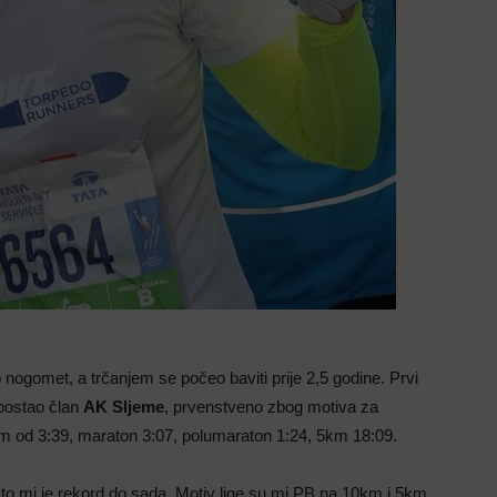
o nogomet, a trčanjem se počeo baviti prije 2,5 godine. Prvi
 postao član
AK Sljeme
, prvenstveno zbog motiva za
km od 3:39, maraton 3:07, polumaraton 1:24, 5km 18:09.
to mi je rekord do sada. Motiv lige su mi PB na 10km i 5km