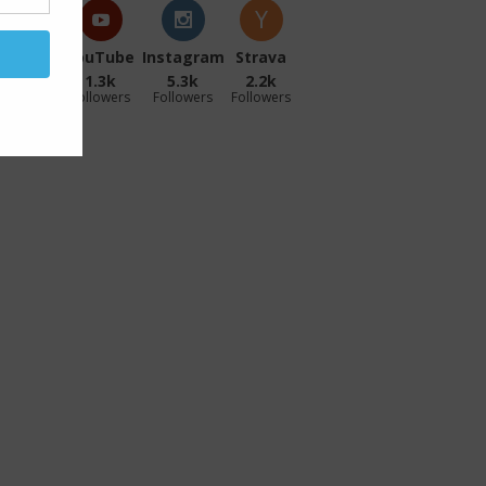
acebook
YouTube
Instagram
Strava
27.1k
1.3k
5.3k
2.2k
ollowers
Followers
Followers
Followers