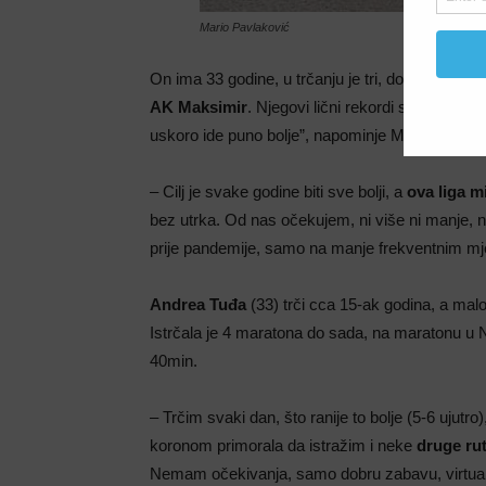
Mario Pavlaković
On ima 33 godine, u trčanju je tri, dok se ranij
AK Maksimir
. Njegovi lični rekordi su za mara
uskoro ide puno bolje”, napominje Mario), te 5K:
– Cilj je svake godine biti sve bolji, a
ova liga 
bez utrka. Od nas očekujem, ni više ni manje,
prije pandemije, samo na manje frekventnim mj
Andrea Tuđa
(33) trči cca 15-ak godina, a malo
Istrčala je 4 maratona do sada, na maratonu u 
40min.
– Trčim svaki dan, što ranije to bolje (5-6 ujutro)
koronom primorala da istražim i neke
druge ru
Nemam očekivanja, samo dobru zabavu, virtualn