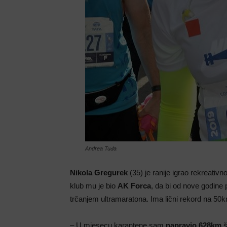
Andrea Tuđa
Nikola Gregurek
(35) je ranije igrao rekreativn
klub mu je bio
AK Forca
, da bi od nove godine
trčanjem ultramaratona. Ima lični rekord na 50
– U mjesecu karantene sam
napravio 628km
š