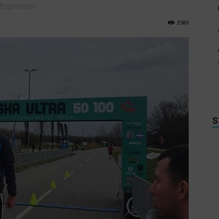
Koprivnica.
3586
S