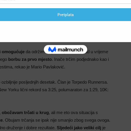
F
e bavio drugim sportovima. Posljednjih godinu dana je član
F
ton: 3:06, polumaraton: 1:22:50, 10K: 38:29 (“očekujem da to
 17:38.
mi omogućuje
da održim natjecateljski ritam sad u vrijeme
 nego
borbu za prvo mjesto
. Inače trčim podjednako kao i
estima, rekao je Mario Pavlaković.
 ozbiljnije posljednjih desetak. Član je Torpedo Runnersa.
New Yorku lični rekord sa 3:25, polumaraton za 1:29, 10K:
,
obožavam trčati u krug
, ali me eto ova situacija s
te
. Obujam trčanja se ipak nije smanjio zbog svega ovoga.
o druženje i dobre rezultate.
Sljedeći jako veliki cilj
je