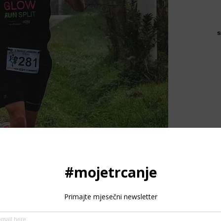
s
P
3