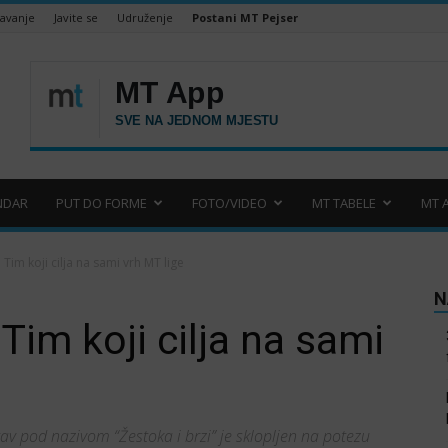
šavanje
Javite se
Udruženje
Postani MT Pejser
NDAR
PUT DO FORME
FOTO/VIDEO
MT TABELE
MT 
Tim koji cilja na sami vrh MT lige
N
Tim koji cilja na sami
tav pod nazivom “Žestoka i brzi” je sklopljen na potezu