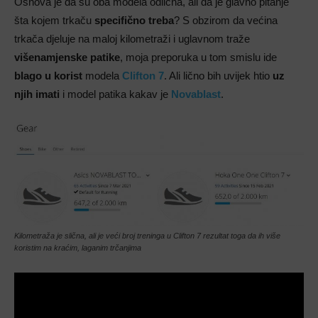
Osnova je da su oba modela odlična, ali da je glavno pitanje
šta kojem trkaču
specifično treba
? S obzirom da većina
trkača djeluje na maloj kilometraži i uglavnom traže
višenamjenske patike
, moja preporuka u tom smislu ide
blago u korist
modela
Clifton 7
. Ali lično bih uvijek htio
uz
njih imati
i model patika kakav je
Novablast
.
Kilometraža je slična, ali je veći broj treninga u Clifton 7 rezultat toga da ih više
koristim na kraćim, laganim trčanjima