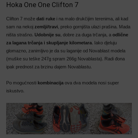
Hoka One One Clifton 7
Clifton 7 može
dati ruke
i na malo drukčijim terenima, ali kad
sam na nekoj
zemlji/travi
, preko gornjišta ulazi prašina. Mada
ništa strašno.
Udobnije su
, dobre za duga trčanja, a
odlične
za lagana trčanja i skupljanje kilometara
. Iako djeluju
glomazno, zanimljivo je da su laganije od Novablast modela
(muške su teške 247g spram 266g Novablasta). Radi đona
ipak prednost za brzinu dajem Novablastu.
Po mogućnosti
kombinacija
ova dva modela nosi super
iskustvo.