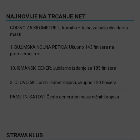
NAJNOVIJE NA TRCANJE.NET
GORIVO ZA KILOMETRE: L-karnitin – tajna za bolju oksidaciju
masti
1. BUŽIMSKA NOĆNA PETICA: Ukupno 143 finišera na
premijernoj trci
10. IGMANSKI CENER: Jubilarno izdanje sa 185 finišera
3. OLOVO 5K: Lomb i Faber najbrži, ukupno 120 finišera
PAMETNI SATOVI: Često generatori nasumičnih brojeva
STRAVA KLUB