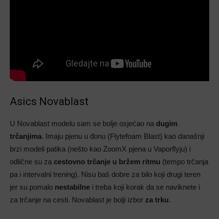
Asics Novablast
U Novablast modelu sam se bolje osjećao na
dugim
trčanjima
. Imaju pjenu u đonu (Flytefoam Blast) kao današnji
brzi modeli patika (nešto kao ZoomX pjena u Vaporflyju) i
odlične su za
cestovno trčanje u bržem ritmu
(tempo trčanja
pa i intervalni trening). Nisu baš dobre za bilo koji drugi teren
jer su pomalo
nestabilne
i treba koji korak da se naviknete i
za trčanje na cesti. Novablast je bolji izbor
za trku
.