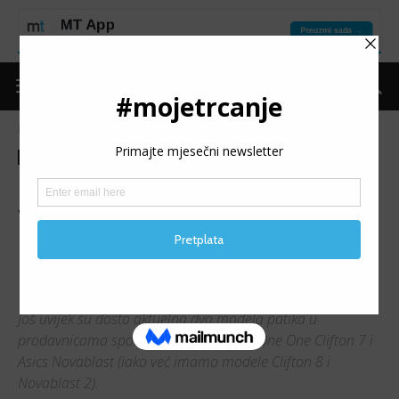
Naslovnica
Recenzija
Recenzija
HOKA ONE ONE CLIFTON 7
VS. ASICS NOVABLAST:
Gdje smo poslije 600+
kilometara?
Još uvijek su dosta aktuelna dva modela patika u
prodavnicama sportske opreme: Hoka One One Clifton 7 i
Asics Novablast (iako već imamo modele Clifton 8 i
Novablast 2).