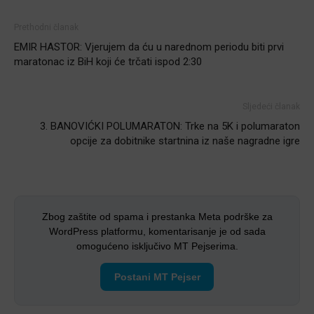
Prethodni članak
EMIR HASTOR: Vjerujem da ću u narednom periodu biti prvi
maratonac iz BiH koji će trčati ispod 2:30
Sljedeći članak
3. BANOVIĆKI POLUMARATON: Trke na 5K i polumaraton
opcije za dobitnike startnina iz naše nagradne igre
Zbog zaštite od spama i prestanka Meta podrške za
WordPress platformu, komentarisanje je od sada
omogućeno isključivo MT Pejserima.
Postani MT Pejser