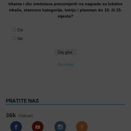
trkama i dio sredstava preusmjeriti na nagrade za lokalne
trkače, starosne kategorije, lutriju i plasman do 10. ili 15.
mjesta?
Da
Ne
Rezultati
PRATITE NAS
36k
Follows