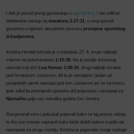
I dok je povod prvog gostovanja u
epizodi broj 3
bio odličan
debitantski nastup na
maratonu 2:27:31
, u ovoj epizodi
govorimo o njenom aktualnom procesu
promjene sportskog
državljanstva.
Kristina Hendel istrčala je u Istanbulu 27. 4. svoje najbolje
vrijeme na polumaratonu
1:10:38,
što je poslije državnog
rekorda koji drži
Lisa Nemec 1:09:16
, drugi najbolji rezultat
pod hrvatskom zastavom. Ali to je vjerojatno i jedan od
posljednjih njenih nastupa pod tom zastavom jer se na koncu
ipak odlučila promijeniti sportsko državljanstvo i nastupati za
Njemačku
gdje već nekoliko godina živi i trenira.
Razgovarali smo i pokušali pojasniti kako se taj proces odvija,
te što sve morate napraviti kako biste dobili zeleno svjetlo da
nastupate za drugu zemlju. Kristina je pojasnila i svoje razloge