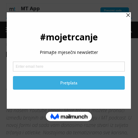
Naslovnica
audio podcast
audio podcast
Moje trčanje
Razgovor
MT PODCAST: Kristina
Hendel u procesu promjene
sportskog državljanstva
napada rekorde
Na našem Youtube kanalu Moje trčanje možete pronaći
između brojnih drugih materijala o trčanju i MT podcast. U
novoj formi od sada vam donosimo razne stvari iz svijeta
trčanja i atletike. Nastojimo da tematiziramo sve korisno,