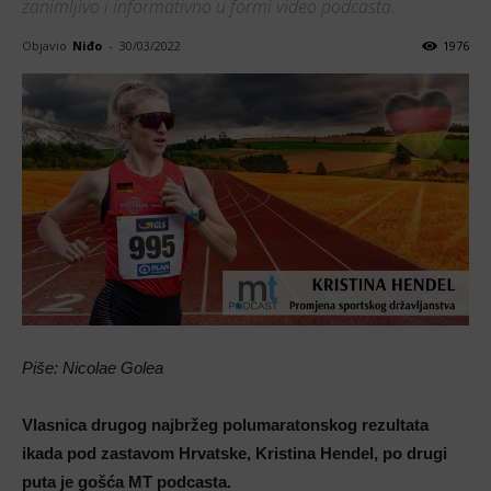
zanimljivo i informativno u formi video podcasta.
Objavio
Niđo
-
30/03/2022
1976
Piše: Nicolae Golea
Vlasnica drugog najbržeg polumaratonskog rezultata
ikada pod zastavom Hrvatske, Kristina Hendel, po drugi
puta je gošća MT podcasta.