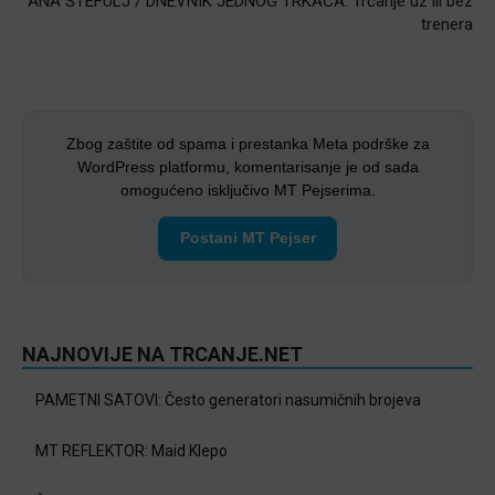
ANA ŠTEFULJ / DNEVNIK JEDNOG TRKAČA: Trčanje uz ili bez
trenera
Zbog zaštite od spama i prestanka Meta podrške za
WordPress platformu, komentarisanje je od sada
omogućeno isključivo MT Pejserima.
Postani MT Pejser
NAJNOVIJE NA TRCANJE.NET
PAMETNI SATOVI: Često generatori nasumičnih brojeva
MT REFLEKTOR: Maid Klepo