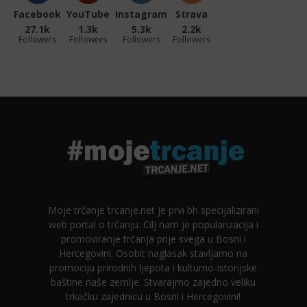
Facebook
YouTube
Instagram
Strava
27.1k
1.3k
5.3k
2.2k
Followers
Followers
Followers
Followers
Moje trčanje trcanje.net je prvi bh specijalizirani
web portal o trčanju. Cilj nam je popularizacija i
promoviranje trčanja prije svega u Bosni i
Hercegovini. Osobit naglasak stavljamo na
promociju prirodnih ljepota i kulturno-istorijske
baštine naše zemlje. Stvarajmo zajedno veliku
trkačku zajednicu u Bosni i Hercegovini!