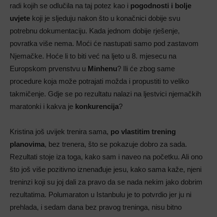
radi kojih se odlučila na taj potez kao i
pogodnosti i bolje
uvjete
koji je sljeduju nakon što u konačnici dobije svu
potrebnu dokumentaciju. Kada jednom dobije rješenje,
povratka više nema. Moći će nastupati samo pod zastavom
Njemačke. Hoće li to biti već na ljeto u 8. mjesecu na
Europskom prvenstvu u
Minhenu
? Ili će zbog same
procedure koja može potrajati možda i propustiti to veliko
takmičenje. Gdje se po rezultatu nalazi na ljestvici njemačkih
maratonki i kakva je
konkurencija
?
Kristina još uvijek trenira sama,
po vlastitim trening
planovima
, bez trenera, što se pokazuje dobro za sada.
Rezultati stoje iza toga, kako sam i naveo na početku. Ali ono
što još više pozitivno iznenađuje jesu, kako sama kaže, njeni
treninzi koji su joj dali za pravo da se nada nekim jako dobrim
rezultatima. Polumaraton u Istanbulu je to potvrdio jer ju ni
prehlada, i sedam dana bez pravog treninga, nisu bitno