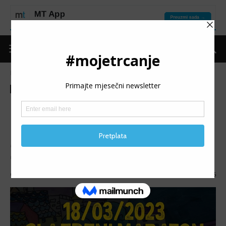
Naslovnica
Moje trčanje
Izdvojeno
Moje trčanje
Izdvojeno
Trke
Najave
Promo
Vijesti
Glazbeni maraton u sklopu
Mostar Run Weekenda 2023.
Poklon Grada Mostara za sve trkačice, trkače, kao i sve
ostale željne dobre zabave.
Objavio
mojetrčanje
-
09/03/2023
1085