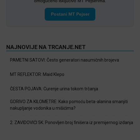
omogućeno isključivo MT Pejserima.
Postani MT Pejser
NAJNOVIJE NA TRCANJE.NET
PAMETNI SATOVI: Često generatori nasumičnih brojeva
MT REFLEKTOR: Maid Klepo
ČESTA POJAVA: Curenje urina tokom trčanja
GORIVO ZA KILOMETRE: Kako pomoću beta-alanina smanjiti
nakupljanje vodonika u mišićima?
2. ZAVIDOVIĆI 5K: Ponovljen broj finišera iz premijernog izdanja