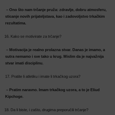
– Ono što nam trčanje pruža: zdravlje, dobru atmosferu,
sticanje novih
prijateljstava, kao i zadovoljstvo trkačkim
rezultatima.
Kako se motivirate za trčanje?
– Motivacija je realno prolazna stvar. Danas je imamo, a
sutra nemamo i sve tako u krug.
Mislim da je najvažnija
stvar imati disciplinu.
17. Pratite li atletiku i imate li trkačkog uzora?
– Pratim naravno. Imam trkačkog uzora, a to je Eliud
Kipchoge.
Da li biste, i zašto, drugima preporučili trčanje?