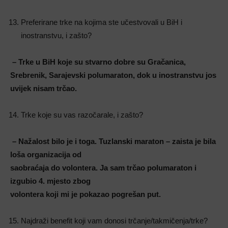
Preferirane trke na kojima ste učestvovali u BiH i
inostranstvu, i zašto?
– Trke u BiH koje su stvarno dobre su Gračanica,
Srebrenik, Sarajevski polumaraton, dok u
inostranstvu jos
uvijek nisam trčao.
Trke koje su vas razočarale, i zašto?
– Nažalost bilo je i toga. Tuzlanski maraton – zaista je bila
loša organizacija od
saobraćaja do volontera. Ja sam trčao polumaraton i
izgubio 4. mjesto zbog
volontera koji mi je pokazao pogrešan put.
Najdraži benefit koji vam donosi trčanje/takmičenja/trke?