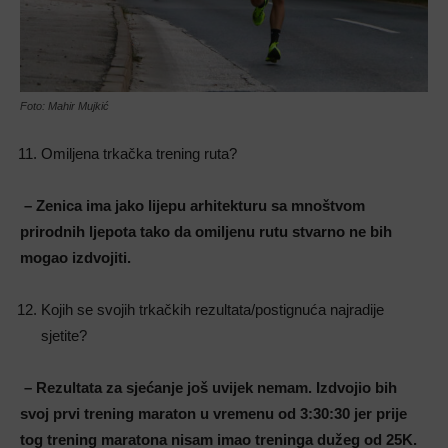
Foto: Mahir Mujkić
Omiljena trkačka trening ruta?
– Zenica ima jako lijepu arhitekturu sa mnoštvom
prirodnih ljepota tako da
omiljenu rutu stvarno ne bih
mogao izdvojiti.
Kojih se svojih trkačkih rezultata/postignuća najradije
sjetite?
– Rezultata za sjećanje još uvijek nemam. Izdvojio bih
svoj prvi trening maraton u
vremenu od 3:30:30 jer prije
tog trening maratona nisam imao treninga dužeg od 25K.