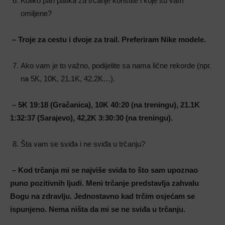
Koliko pari patika za trčanje koristite i koje su vam
omiljene?
– Troje za cestu i dvoje za trail. Preferiram Nike modele.
Ako vam je to važno, podijelite sa nama lične rekorde (npr.
na 5K, 10K, 21.1K, 42.2K…).
– 5K 19:18 (Gračanica), 10K 40:20 (na treningu), 21.1K
1:32:37 (Sarajevo), 42,2K 3:30:30 (na treningu).
Šta vam se sviđa i ne sviđa u trčanju?
– Kod trčanja mi se najviše sviđa to što sam upoznao
puno pozitivnih ljudi. Meni
trčanje predstavlja zahvalu
Bogu na zdravlju. Jednostavno kad trčim osjećam se
ispunjeno. Nema ništa da mi se ne sviđa u trčanju.