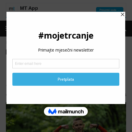
Naslovnica
Moje trčanje
Izdvojeno
Moje trčanje
Izdvojeno
MT reflektor
MT REFLEKTOR: Muhamed
Dehić
MT REFLEKTOR (20): Predstavljamo Muhameda Dehića.
Objavio
mojetrčanje
-
04/12/2023
1695