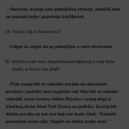
– Naravno, trčanje vam poboljšava zdravlje, psihički ćete
se osjećati bolje i
popravlja izdržljivost.
Trkački cilj za budućnost?
– Ciljevi su uvijek da se poboljšam u svim dionicama.
Možda imate neku ideju/misao/detalj/poruku/ koje biste
dodali, a nismo vas pitali?
– Prije svega bih se zahvalio portalu na ukazanom
prostoru i poželio vam uspješan
rad. Htio bih se također
zahvaliti svom treneru Aldinu Rizviću i svojoj ekipi iz
trkačkog kluba Steel Trail Zenica na podršci. Za kraj bih
dodao poruku za sve one
koji ovo budu čitali: ‘Ostanite
posvećeni svom cilju. Uspjeh ne dolazi preko noći.’