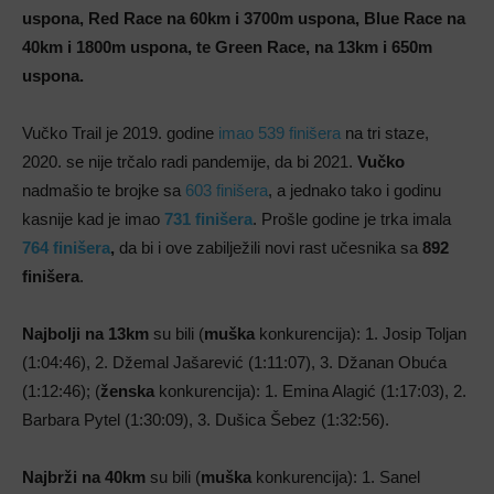
uspona, Red Race na 60km i 3700m uspona, Blue Race na
40km i 1800m uspona, te Green Race, na 13km i 650m
uspona.
Vučko Trail je 2019. godine
imao 539 finišera
na tri staze,
2020. se nije trčalo radi pandemije, da bi 2021.
Vučko
nadmašio te brojke sa
603 finišera
, a jednako tako i godinu
kasnije kad je imao
731 finišera
. Prošle godine je trka imala
764 finišera
,
da bi i ove zabilježili novi rast učesnika sa
892
finišera
.
Najbolji na 13km
su bili (
muška
konkurencija): 1. Josip Toljan
(1:04:46), 2. Džemal Jašarević (1:11:07), 3. Džanan Obuća
(1:12:46); (
ženska
konkurencija): 1. Emina Alagić (1:17:03), 2.
Barbara Pytel (1:30:09), 3. Dušica Šebez (1:32:56).
Najbrži na 40km
su bili (
muška
konkurencija): 1. Sanel