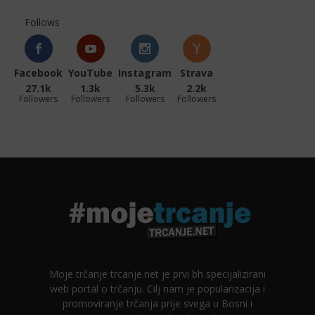
Follows
Facebook
YouTube
Instagram
Strava
27.1k
1.3k
5.3k
2.2k
Followers
Followers
Followers
Followers
Moje trčanje trcanje.net je prvi bh specijalizirani
web portal o trčanju. Cilj nam je popularizacija i
promoviranje trčanja prije svega u Bosni i