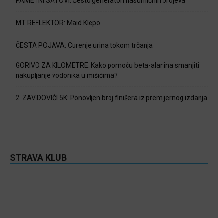
PAMETNI SATOVI: Često generatori nasumičnih brojeva
MT REFLEKTOR: Maid Klepo
ČESTA POJAVA: Curenje urina tokom trčanja
GORIVO ZA KILOMETRE: Kako pomoću beta-alanina smanjiti
nakupljanje vodonika u mišićima?
2. ZAVIDOVIĆI 5K: Ponovljen broj finišera iz premijernog izdanja
STRAVA KLUB