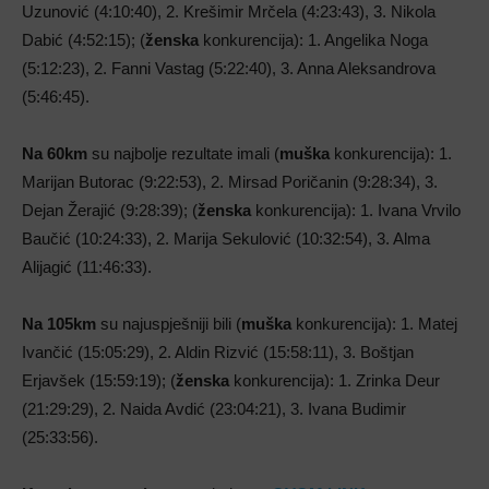
Uzunović (4:10:40), 2. Krešimir Mrčela (4:23:43), 3. Nikola
Dabić (4:52:15); (
ženska
konkurencija): 1. Angelika Noga
(5:12:23), 2. Fanni Vastag (5:22:40), 3. Anna Aleksandrova
(5:46:45).
Na 60km
su najbolje rezultate imali (
muška
konkurencija): 1.
Marijan Butorac (9:22:53), 2. Mirsad Poričanin (9:28:34), 3.
Dejan Žerajić (9:28:39); (
ženska
konkurencija): 1. Ivana Vrvilo
Baučić (10:24:33), 2. Marija Sekulović (10:32:54), 3. Alma
Alijagić (11:46:33).
Na 105km
su najuspješniji bili (
muška
konkurencija): 1. Matej
Ivančić (15:05:29), 2. Aldin Rizvić (15:58:11), 3. Boštjan
Erjavšek (15:59:19); (
ženska
konkurencija): 1. Zrinka Deur
(21:29:29), 2. Naida Avdić (23:04:21), 3. Ivana Budimir
(25:33:56).