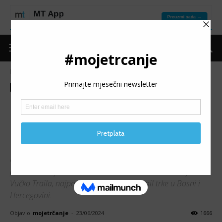
Naslovnica
Moje trčanje
Izdvojeno
Moje trčanje
Izdvojeno
Trke
Vijesti
8. VUČKO TRAIL: Opet sa
rekordnim brojkama
učesnika
U organizaciji PD Željezničar u petak i subotu je na
planinama Bjelašnici i Visočici održano osmo izdanje
Vučko Traila, najpopularnije i najveće trail trke u Bosni i
Hercegovini.
Objavio
mojetrčanje
-
23/06/2024
1666