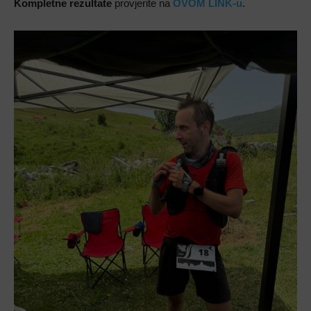
Kompletne rezultate
provjerite na
OVOM LINK-u
.