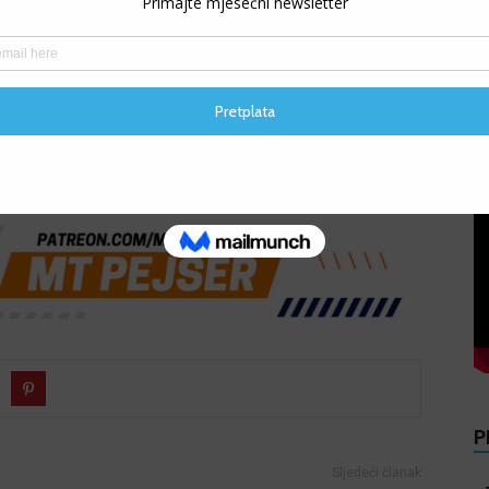
V
P
Sljedeći članak