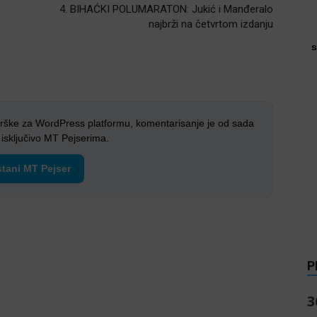
4. BIHAĆKI POLUMARATON: Jukić i Manđeralo
najbrži na četvrtom izdanju
s
rške za WordPress platformu, komentarisanje je od sada
sključivo MT Pejserima.
tani MT Pejser
P
3