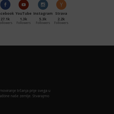
acebook
YouTube
Instagram
Strava
27.1k
1.3k
5.3k
2.2k
ollowers
Followers
Followers
Followers
romoviranje trčanja prije svega u
 baštine naše zemlje. Stvarajmo