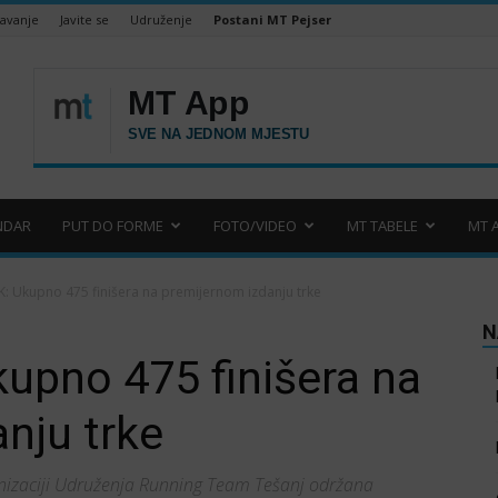
šavanje
Javite se
Udruženje
Postani MT Pejser
NDAR
PUT DO FORME
FOTO/VIDEO
MT TABELE
MT 
K: Ukupno 475 finišera na premijernom izdanju trke
N
upno 475 finišera na
nju trke
ganizaciji Udruženja Running Team Tešanj održana