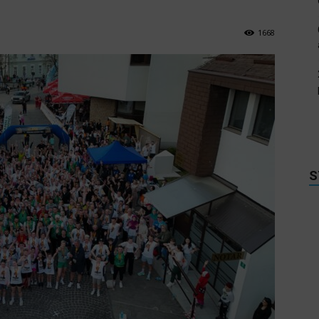
1668
S