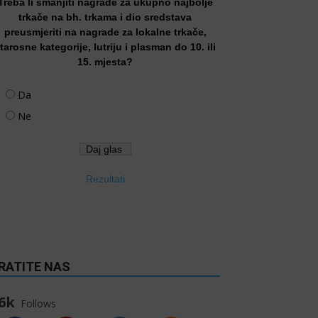
Treba li smanjiti nagrade za ukupno najbolje
trkače na bh. trkama i dio sredstava
preusmjeriti na nagrade za lokalne trkače,
tarosne kategorije, lutriju i plasman do 10. ili
15. mjesta?
Da
Ne
Rezultati
RATITE NAS
6k
Follows