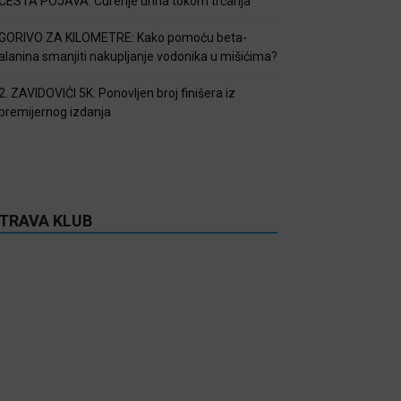
ČESTA POJAVA: Curenje urina tokom trčanja
GORIVO ZA KILOMETRE: Kako pomoću beta-
alanina smanjiti nakupljanje vodonika u mišićima?
2. ZAVIDOVIĆI 5K: Ponovljen broj finišera iz
premijernog izdanja
TRAVA KLUB