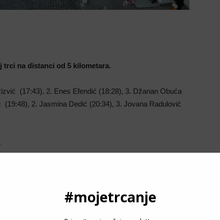
 trci na distanci od 5 kilometara.
 Rizvić (17:43), 2. Enes Efendić (18:28), 3. Džanan Obuća
ić (19:48), 2. Jasmina Dedić (20:34), 3. Jovana Radulović
.
P