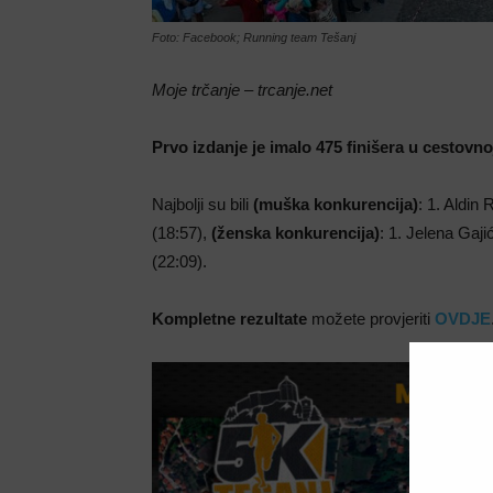
Foto: Facebook; Running team Tešanj
Moje trčanje – trcanje.net
Prvo izdanje je imalo 475 finišera u cestovnoj
Najbolji su bili
(muška konkurencija)
: 1. Aldin
(18:57),
(ženska konkurencija)
: 1. Jelena Gaj
(22:09).
Kompletne rezultate
možete provjeriti
OVDJE