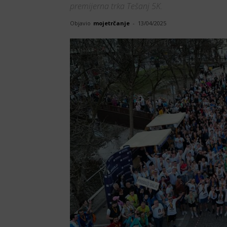
premijerna trka Tešanj 5K.
Objavio
mojetrčanje
-
13/04/2025