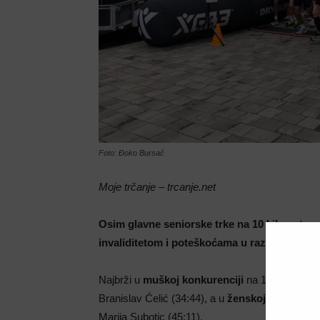
Foto: Đoko Bursać
Moje trčanje – trcanje.net
Osim glavne seniorske trke na 10 kilometara, 
invaliditetom i poteškoćama u razvoju sa po
Najbrži u
muškoj konkurenciji
na 10K su bili: 
Branislav Ćelić (34:44), a u
ženskoj konkurenci
Marija Subotic (45:11).