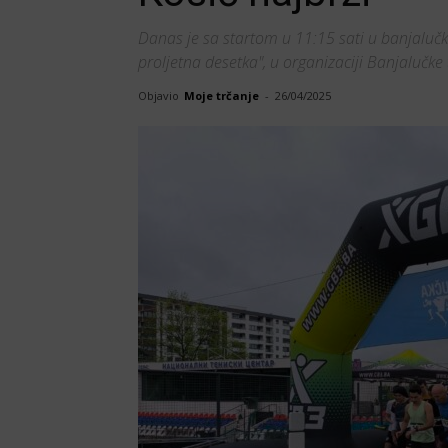
Danas je sa startom u 11:15 sati u banjalu
proljetna desetka", u organizaciji Banjalučke 
Objavio
Moje trčanje
-
26/04/2025