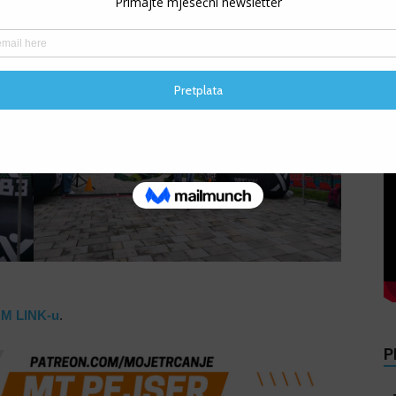
V
M LINK-u
.
P