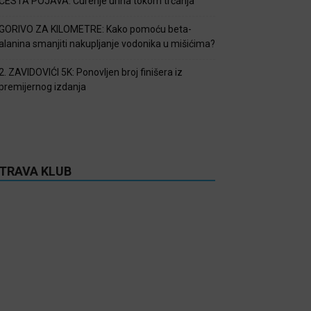
ČESTA POJAVA: Curenje urina tokom trčanja
GORIVO ZA KILOMETRE: Kako pomoću beta-
alanina smanjiti nakupljanje vodonika u mišićima?
2. ZAVIDOVIĆI 5K: Ponovljen broj finišera iz
premijernog izdanja
TRAVA KLUB