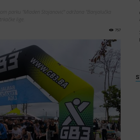
čkom parku "Mladen Stojanović" održana "Banjalučka
trkačke lige.
757
S