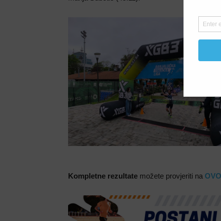
Kompletne rezultate
možete provjeriti na
OVO