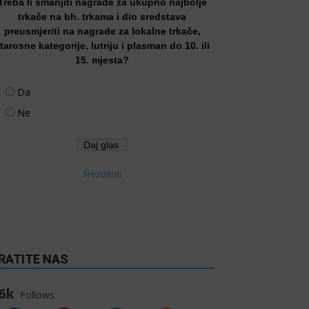
Treba li smanjiti nagrade za ukupno najbolje
trkače na bh. trkama i dio sredstava
preusmjeriti na nagrade za lokalne trkače,
tarosne kategorije, lutriju i plasman do 10. ili
15. mjesta?
Da
Ne
Rezultati
RATITE NAS
6k
Follows