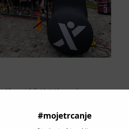
održane su i dječje trke te trka za osobe sa
četkom od 10:25 sati.
P
1. Srđan Samardžić (32:38), 2. Brane Šatara (34:24), 3.
ji
: 1. Jelena Kosić (41:05), 2. Snježana Pisarić (42:46), 3.