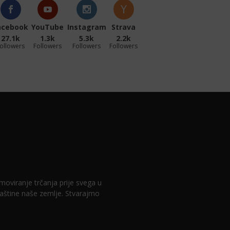
acebook
YouTube
Instagram
Strava
27.1k
1.3k
5.3k
2.2k
ollowers
Followers
Followers
Followers
romoviranje trčanja prije svega u
 baštine naše zemlje. Stvarajmo