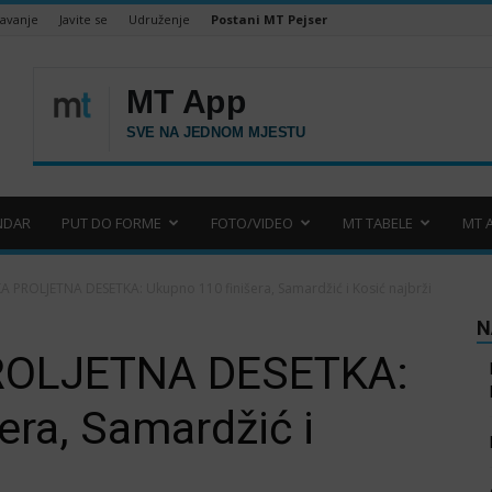
šavanje
Javite se
Udruženje
Postani MT Pejser
NDAR
PUT DO FORME
FOTO/VIDEO
MT TABELE
MT 
 PROLJETNA DESETKA: Ukupno 110 finišera, Samardžić i Kosić najbrži
N
OLJETNA DESETKA:
era, Samardžić i