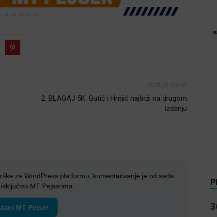
s
Sljedeći članak
2. BLAGAJ 5K: Gutić i Hrnjić najbrži na drugom
izdanju
rške za WordPress platformu, komentarisanje je od sada
P
sključivo MT Pejserima.
3
tani MT Pejser