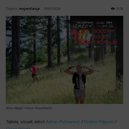
Objavio
mojetrčanje
-
09/02/2026
1110
Alma Alijagić i Harun Huseinbašić
Tabela, vizuali, tekst:
Adnan Puškarević
/
Dražen Filipović
/