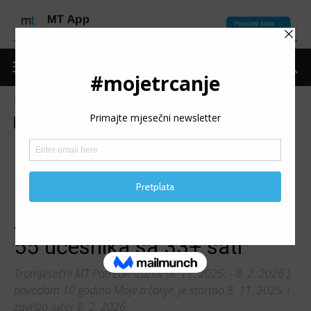
Naslovnica
Moje trčanje
Izdvojeno
Moje trčanje
Izdvojeno
Patreon
Trke
Vijesti
MT PATREON IZAZOV – 10
GODINA MOJE TRČANJE:
Harun Huseinbašić i Alma
Alijagić najduže u aktivnosti;
55 učesnika sa 33+ sati
Tromjesečni MT Patreon izazov (8. 11. 2025. - 8. 2. 2026.),
povodom 10 godina Moje trčanje, je startao 8. 11. 2025. i
završio jučer 8. 2. 2026.