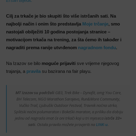
Ersan Bijedić
Cilj za trkače je bio skupiti što više istrčanih sati. Na
najbolji način i onim što predstavlja
Moje trčanje
, smo
nastojali obilježiti 10 godina postojanja stranice –
motivacijom trkača na trening, za šta ćemo ih također i
nagraditi prema ranije utvrđenom
nagradnom fondu
.
Na Izazov se bilo
moguće prijaviti
sve vrijeme njegovog
trajanja, a
pravila
su bazirana na fair playu.
MT Izazov su podržali
GB3, Trek Bike – Dynafit, omg You Care,
BH Telecom, NGO Marathon Sarajevo, Run&More Community,
Vučko Trail, Ljubuški Outdoor Festival, Travnik noćna utrka,
Splitski noćni polumaraton i Bokeški maraton, a priliku da dobiju
jednu od nagrada imat će oni trkači koji u tri mjeseca
istrče 33+
sati
. Ostala pravila možete provjeriti na
LINK-u
.