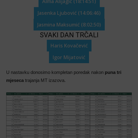
Alma Alijagić (18:14:51)
Jasenka Ljubović (14:06:46)
Jasmina Maksumić (8:02:50)
SVAKI DAN TRČALI
Haris Kovačević
Igor Mijatović
U nastavku donosimo kompletan poredak nakon
puna tri
mjeseca
trajanja MT izazova.