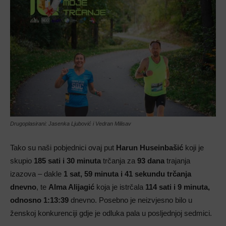
Drugoplasirani: Jasenka Ljubović i Vedran Milisav
Tako su naši pobjednici ovaj put
Harun Huseinbašić
koji je
skupio
185 sati i 30 minuta
trčanja za
93
dana
trajanja
izazova – dakle
1 sat, 59 minuta i 41 sekundu trčanja
dnevno
, te
Alma Alijagić
koja je istrčala
114 sati i 9 minuta,
odnosno 1:13:39
dnevno. Posebno je neizvjesno bilo u
ženskoj konkurenciji gdje je odluka pala u posljednjoj sedmici.