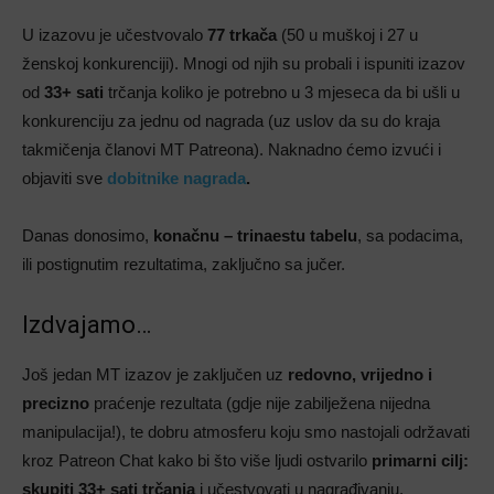
U izazovu je učestvovalo
77 trkača
(50 u muškoj i 27 u
ženskoj konkurenciji). Mnogi od njih su probali i ispuniti izazov
od
33+ sati
trčanja koliko je potrebno u 3 mjeseca da bi ušli u
konkurenciju za jednu od nagrada (uz uslov da su do kraja
takmičenja članovi MT Patreona). Naknadno ćemo izvući i
objaviti sve
dobitnike nagrada
.
Danas donosimo,
konačnu –
trinaestu tabelu
, sa podacima,
ili postignutim rezultatima, zaključno sa jučer.
Izdvajamo…
Još jedan MT izazov je zaključen uz
redovno, vrijedno i
precizno
praćenje rezultata (gdje nije zabilježena nijedna
manipulacija!), te dobru atmosferu koju smo nastojali održavati
kroz Patreon Chat kako bi što više ljudi ostvarilo
primarni cilj:
skupiti 33+ sati trčanja
i učestvovati u nagrađivanju.