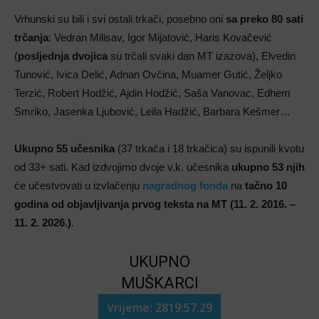
Vrhunski su bili i svi ostali trkači, posebno oni
sa preko 80 sati
trčanja
: Vedran Milisav, Igor Mijatović, Haris Kovačević
(
posljednja dvojica
su trčali svaki dan MT izazova), Elvedin
Tunović, Ivica Delić, Adnan Ovčina, Muamer Gutić, Željko
Terzić, Robert Hodžić, Ajdin Hodžić, Saša Vanovac, Edhem
Smriko, Jasenka Ljubović, Leila Hadžić, Barbara Kešmer…
Ukupno 55 učesnika
(37 trkača i 18 trkačica) su ispunili kvotu
od 33+ sati. Kad izdvojimo dvoje v.k. učesnika
ukupno 53 njih
će učestvovati u izvlačenju
nagradnog fonda
na
tačno 10
godina od objavljivanja prvog teksta na MT (11. 2. 2016. –
11. 2. 2026.)
.
UKUPNO
MUŠKARCI
Vrijeme: 2819:57:29