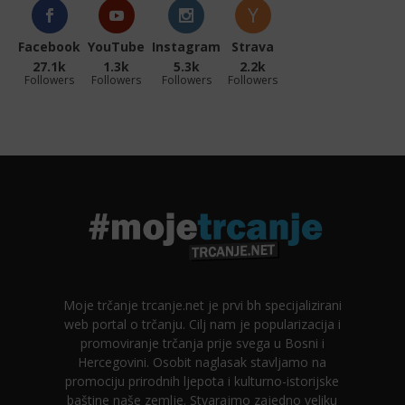
Facebook
YouTube
Instagram
Strava
27.1k
1.3k
5.3k
2.2k
Followers
Followers
Followers
Followers
Moje trčanje trcanje.net je prvi bh specijalizirani
web portal o trčanju. Cilj nam je popularizacija i
promoviranje trčanja prije svega u Bosni i
Hercegovini. Osobit naglasak stavljamo na
promociju prirodnih ljepota i kulturno-istorijske
baštine naše zemlje. Stvarajmo zajedno veliku