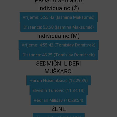
PROŠLA SEDMICA
Individualno (Ž)
Vrijeme: 5:55:42 (Jasmina Maksumić)
Distanca: 53.58 (Jasmina Maksumić)
Individualno (M)
Vrijeme: 4:55:42 (Tomislav Domitrek)
Distanca: 46.25 (Tomislav Domitrek)
SEDMIČNI LIDERI
MUŠKARCI
Harun Huseinbašić (12:29:39)
Elvedin Tunović (11:34:19)
Vedran Milisav (10:29:54)
ŽENE