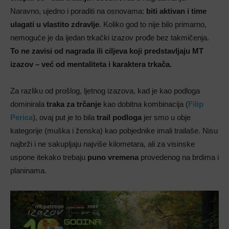
Naravno, ujedno i poraditi na osnovama:
biti aktivan i time
ulagati u vlastito zdravlje
. Koliko god to nije bilo primarno,
nemoguće je da ijedan trkački izazov prođe bez takmičenja.
To ne zavisi od nagrada ili ciljeva koji predstavljaju MT
izazov – već od mentaliteta i karaktera trkača.
Za razliku od prošlog, ljetnog izazova, kad je kao podloga
dominirala
traka za trčanje
kao dobitna kombinacija (
Filip
Perica
), ovaj put je to bila
trail podloga
jer smo u obje
kategorije (muška i ženska) kao pobjednike imali trailaše. Nisu
najbrži i ne sakupljaju najviše kilometara, ali za visinske
uspone itekako trebaju
puno vremena
provedenog na brdima i
planinama.