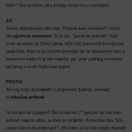
buku”.
Ima tu istine, ali u trčanju stvari nisu crno-bijele:
ZA:
Javno objavljivanje cilja (npr. “Prijavio sam maraton!”) može
biti
ogroman motivator
. To je tzv. “pozitivan pritisak”. Kad
znaš da ekipa na Stravi gleda, teže ćeš preskočiti trening kad
pada kiša. Meni je to osobno pomoglo da ne odustanem baš u
trenucima kada mi je bilo najteže, pa i prije zadnjeg maratona
otrčanog u mom Splitu kao pejser.
PROTIV:
Ako taj svoj cilj podijelite s pogrešnim ljudima, stvarate
si
toksičan pritisak
:
“A što ako ne uspijem? Što će oni reći?”
Sjećam se kad sam
jednom najavio utrku, a onda se ozlijedio. Komentari tipa
“Eto,
rekao sam ti da pretjeruješ”, „Pa kako se to tebi moglo dogoditi