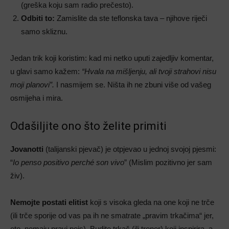
(greška koju sam radio prečesto).
Odbiti to:
Zamislite da ste teflonska tava – njihove riječi
samo skliznu.
Jedan trik koji koristim: kad mi netko uputi zajedljiv komentar,
u glavi samo kažem:
“Hvala na mišljenju, ali tvoji strahovi nisu
moji planovi”.
I nasmijem se. Ništa ih ne zbuni više od vašeg
osmijeha i mira.
Odašiljite ono što želite primiti
Jovanotti
(talijanski pjevač) je otpjevao u jednoj svojoj pjesmi:
“
Io penso positivo perché son vivo
” (Mislim pozitivno jer sam
živ).
Nemojte postati elitist
koji s visoka gleda na one koji ne trče
(ili trče sporije od vas pa ih ne smatrate „pravim trkačima“ jer,
eto, nemaju pravi pejs). Budite trkač (ili trener) koji inspirira, a