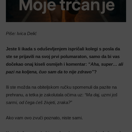
Piše: Ivica Delić
Jeste li ikada s oduševljenjem ispričali kolegi s posla da
ste se prijavili na svoj prvi polumaraton, samo da bi vas
dočekao onaj kiseli osmijeh i komentar:
“Aha, super… ali
pazi na koljena, čuo sam da to nije zdravo”
?
Ili ste možda na obiteljskom ručku spomenuli da pazite na
prehranu, a tetka je zakolutala očima uz:
“Ma daj, uzmi još
sarmi, od čega ćeš živjeti, zraka?”
Ako vam ovo zvuči poznato, niste sami.