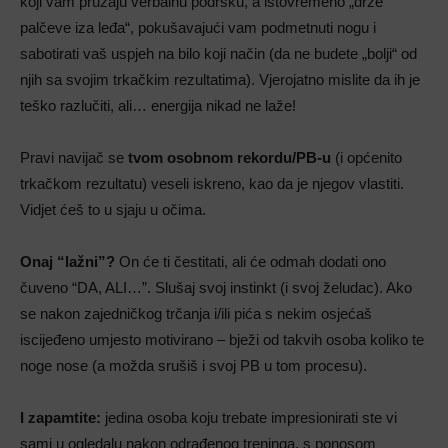
koji vam pružaju verbalnu podršku, a istovremeno „drže
palčeve iza leđa“, pokušavajući vam podmetnuti nogu i
sabotirati vaš uspjeh na bilo koji način (da ne budete „bolji“ od
njih sa svojim trkačkim rezultatima). Vjerojatno mislite da ih je
teško razlučiti, ali… energija nikad ne laže!
Pravi navijač se
tvom osobnom rekordu/PB-u
(i općenito
trkačkom rezultatu) veseli iskreno, kao da je njegov vlastiti.
Vidjet ćeš to u sjaju u očima.
Onaj “lažni”?
On će ti čestitati, ali će odmah dodati ono
čuveno “DA, ALI…”. Slušaj svoj instinkt (i svoj želudac). Ako
se nakon zajedničkog trčanja i/ili pića s nekim osjećaš
iscijeđeno umjesto motivirano – bježi od takvih osoba koliko te
noge nose (a možda srušiš i svoj PB u tom procesu).
I zapamtite:
jedina osoba koju trebate impresionirati ste vi
sami u ogledalu nakon odrađenog treninga, s ponosom