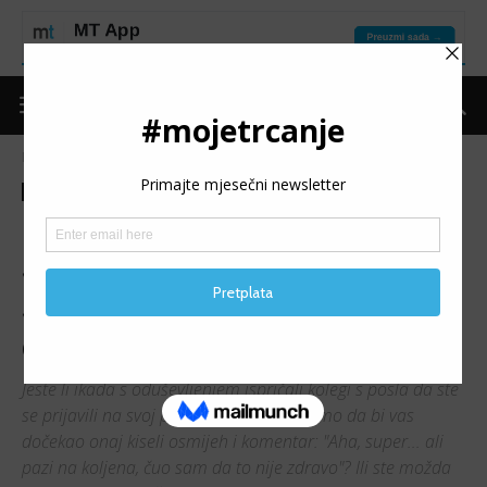
Naslovnica
Moje trčanje
Izdvojeno
Moje trčanje
Izdvojeno
Ostalo
Teme
ENERGETSKI VAMPIRI NA
STAZI I IZVAN NJE: Kako
sačuvati motivaciju kad vam
okolina “podmeće nogu”
Jeste li ikada s oduševljenjem ispričali kolegi s posla da ste
se prijavili na svoj prvi polumaraton, samo da bi vas
dočekao onaj kiseli osmijeh i komentar: "Aha, super... ali
pazi na koljena, čuo sam da to nije zdravo"? Ili ste možda