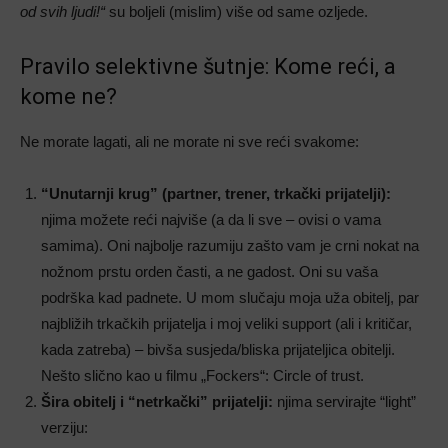
od svih ljudi!“
su boljeli (mislim) više od same ozljede.
Pravilo selektivne šutnje: Kome reći, a
kome ne?
Ne morate lagati, ali ne morate ni sve reći svakome:
“Unutarnji krug” (partner, trener, trkački prijatelji):
njima možete reći najviše (a da li sve – ovisi o vama
samima). Oni najbolje razumiju zašto vam je crni nokat na
nožnom prstu orden časti, a ne gadost. Oni su vaša
podrška kad padnete. U mom slučaju moja uža obitelj, par
najbližih trkačkih prijatelja i moj veliki support (ali i kritičar,
kada zatreba) – bivša susjeda/bliska prijateljica obitelji.
Nešto slično kao u filmu „Fockers“: Circle of trust.
Šira obitelj i “netrkački” prijatelji:
njima servirajte “light”
verziju: