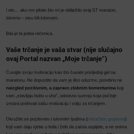
I eto… ako me pitate što mi je obilježilo ovaj ST maraton,
iskreno – nisu bili kilometri.
Bila je ta jedna rečenica.
Vaše trčanje je vaša stvar (nije slučajno
ovaj Portal nazvan „Moje trčanje“)
Čuvajte svoju motivaciju kao što čuvate posljednji gel na
maratonu. Ne dopustite da vam je itko oduzme, posebno ne
naizgled pozitivnim, a zapravo zlobnim komentarima
koji
vam „stavljaju bubu u uho“, odnosno sumnju koja počinje
iznutra podrivati vašu motivaciju i volju za trčanjem.
Okružite se pozitivnim i iskrenim ljudima (i
trkačkim grupama
)
koji vam daju vjetar u leđa i žele da zaista uspijete, a ne onima