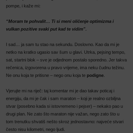
pompe, i kaže mi:
“Moram te pohvalit… Ti si meni oličenje optimizma i
vulkan pozitive svaki put kad te vidim”.
I sad… ja sam tu stao na sekundu. Doslovno. Kao da mi je
netko na kratko ugasio sav šum u glavi. Utrka, pejsing tempo,
sat, startni blok – sve je odjednom postalo sporedno. Jer takva
rečenica, izgovorena u pravo vrijeme, ima neku čudnu težinu.
Ne onu koja te pritisne – nego onu koja te
podigne
.
Vjerujte mi na riječ: taj komentar mi je dao takav poticaj i
energiju, da mi je čak i sam maraton – koji je realno ozbiljna
stvar (posebno kada si istovremeno i pejser) – nekako pao u
drugi plan. Ne zato što maraton nije važan, nego zato što u
tom trenutku shvatiš nešto skroz jednostavno: najveće stvari
često nisu kilometri, nego ljudi.