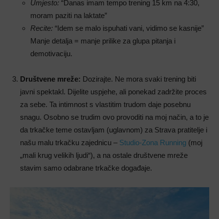
Umjesto:
“Danas imam tempo trening 15 km na 4:30,
moram paziti na laktate”
Recite:
“Idem se malo ispuhati vani, vidimo se kasnije”
Manje detalja = manje prilike za glupa pitanja i
demotivaciju.
Društvene mreže:
Dozirajte. Ne mora svaki trening biti
javni spektakl. Dijelite uspjehe, ali ponekad zadržite proces
za sebe. Ta intimnost s vlastitim trudom daje posebnu
snagu. Osobno se trudim ovo provoditi na moj način, a to je
da trkačke teme ostavljam (uglavnom) za Strava pratitelje i
našu malu trkačku zajednicu –
Studio-Zona Running
(moj
„mali krug velikih ljudi“), a na ostale društvene mreže
stavim samo odabrane trkačke događaje.