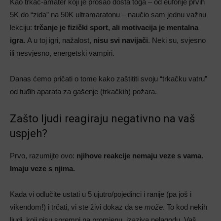
Kao trkač-amater koji je prošao dosta toga – od euforije prvih
5K do “zida” na 50K ultramaratonu – naučio sam jednu važnu
lekciju:
trčanje je fizički sport, ali motivacija je mentalna
igra.
A u toj igri, nažalost,
nisu svi navijači
. Neki su, svjesno
ili nesvjesno, energetski vampiri.
Danas ćemo pričati o tome kako zaštititi svoju “trkačku vatru”
od tuđih aparata za gašenje (trkačkih) požara.
Zašto ljudi reagiraju negativno na vaš
uspjeh?
Prvo, razumijte ovo:
njihove reakcije nemaju veze s vama.
Imaju veze s njima.
Kada vi odlučite ustati u 5 ujutro/pojedinci i ranije (pa još i
vikendom!) i trčati, vi ste živi dokaz da se
može
. To kod nekih
ljudi, koji nisu spremni na promjenu, izaziva nelagodu. Vaš