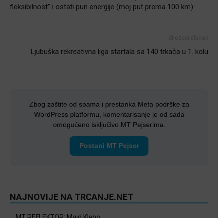
fleksibilnost” i ostati pun energije (moj put prema 100 km)
Sljedeći članak
Ljubuška rekreativna liga startala sa 140 trkača u 1. kolu
Zbog zaštite od spama i prestanka Meta podrške za
WordPress platformu, komentarisanje je od sada
omogućeno isključivo MT Pejserima.
Postani MT Pejser
NAJNOVIJE NA TRCANJE.NET
MT REFLEKTOR: Maid Klepo