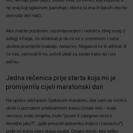
ne onaj koji uglavnom pametuje i docira (a ima ih takvih oho-ho
posvuda oko nas).
Ako zračite pozitivom, razumijevanjem i radošću zbog svog (i
tuđeg) trčanja, za očekivati je da će se s vremenom i vaša
okolina promijeniti (nabolje, naravno). Negativni će ili utihnuti, ili
će vas, vjerovali ili ne, početi pitati za savjet kako da i oni
počnu.
Jedna rečenica prije starta koja mi je
promijenila cijeli maratonski dan
Na upravo održanom Splitskom maratonu, dok sam se vrzm’o
okolo u poznatom predstartnom kaosu (znate ono – malo
nervoze, malo smijeha, malo “jesam li zategnuo vezice
dovoljno jako?”, „gdje preuzeti pejsersku majicu i zastavicu“),
priđe mi jedna meni draga osoba. Onako mirno, bez velike