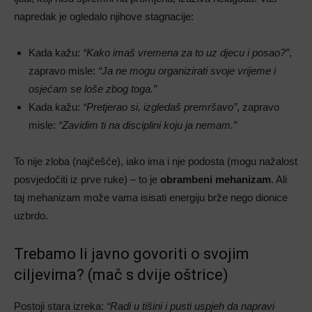
napredak je ogledalo njihove stagnacije:
Kada kažu:
“Kako imaš vremena za to uz djecu i posao?”
,
zapravo misle:
“Ja ne mogu organizirati svoje vrijeme i
osjećam se loše zbog toga.”
Kada kažu:
“Pretjerao si, izgledaš premršavo”
, zapravo
misle:
“Zavidim ti na disciplini koju ja nemam.”
To nije zloba (najčešće), iako ima i nje podosta (mogu nažalost
posvjedočiti iz prve ruke) – to je
obrambeni mehanizam
. Ali
taj mehanizam može vama isisati energiju brže nego dionice
uzbrdo.
Trebamo li javno govoriti o svojim
ciljevima? (mač s dvije oštrice)
Postoji stara izreka:
“Radi u tišini i pusti uspjeh da napravi