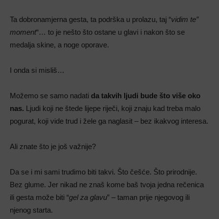
Ta dobronamjerna gesta, ta podrška u prolazu, taj “
vidim te”
moment
“… to je nešto što ostane u glavi i nakon što se
medalja skine, a noge oporave.
I onda si misliš…
Možemo se samo nadati
da takvih ljudi bude što više oko
nas.
Ljudi koji ne štede lijepe riječi, koji znaju kad treba malo
pogurat, koji vide trud i žele ga naglasit – bez ikakvog interesa.
Ali znate što je još važnije?
Da se i mi sami trudimo biti takvi. Što češće. Što prirodnije.
Bez glume. Jer nikad ne znaš kome baš tvoja jedna rečenica
ili gesta može biti “
gel za glavu
” – taman prije njegovog ili
njenog starta.