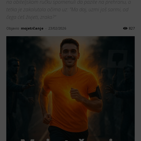
na obiteljskom ručku spomenuli da pazite na prehranu, a
tetka je zakolutala očima uz: "Ma daj, uzmi još sarmi, od
čega ćeš živjeti, zraka?"
Objavio
mojetrčanje
-
23/02/2026
827