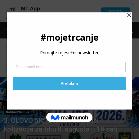
Naslovnica
Nagradna igra
NAGRADNA IGRA
audio podcast
Mape
Moje trčanje
MT liga
NAGRADNA IGRA
3. OLOVO 5K: Izvučeni dobitnici
kotizacija za trku 8. augusta u 18 sati
14/07/2026