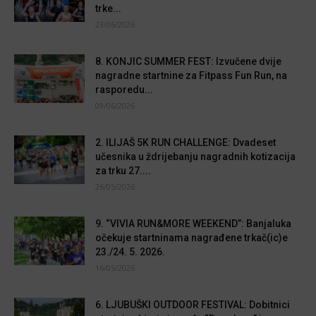
trke...
23/06/2026
8. KONJIC SUMMER FEST: Izvučene dvije
nagradne startnine za Fitpass Fun Run, na
rasporedu...
09/06/2026
2. ILIJAŠ 5K RUN CHALLENGE: Dvadeset
učesnika u ždrijebanju nagradnih kotizacija
za trku 27....
26/05/2026
9. “VIVIA RUN&MORE WEEKEND”: Banjaluka
očekuje startninama nagrađene trkač(ic)e
23./24. 5. 2026.
16/05/2026
6. LJUBUŠKI OUTDOOR FESTIVAL: Dobitnici