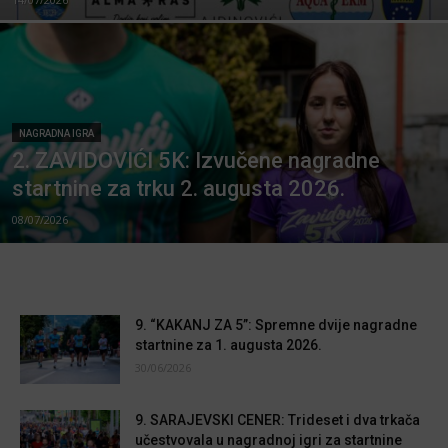
NAGRADNA IGRA
2. ZAVIDOVIĆI 5K: Izvučene nagradne
startnine za trku 2. augusta 2026.
08/07/2026
9. “KAKANJ ZA 5”: Spremne dvije nagradne
startnine za 1. augusta 2026.
30/06/2026
9. SARAJEVSKI CENER: Trideset i dva trkača
učestvovala u nagradnoj igri za startnine