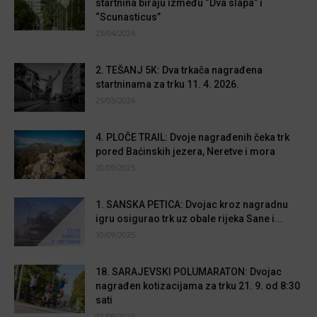
startnina biraju između “Dva slapa” i
“Scunasticus”
23/04/2026
2. TEŠANJ 5K: Dva trkača nagrađena
startninama za trku 11. 4. 2026.
25/03/2026
4. PLOČE TRAIL: Dvoje nagrađenih čeka trk
pored Baćinskih jezera, Neretve i mora
20/09/2025
1. SANSKA PETICA: Dvojac kroz nagradnu
igru osigurao trk uz obale rijeka Sane i...
10/09/2025
18. SARAJEVSKI POLUMARATON: Dvojac
nagrađen kotizacijama za trku 21. 9. od 8:30
sati
03/09/2025