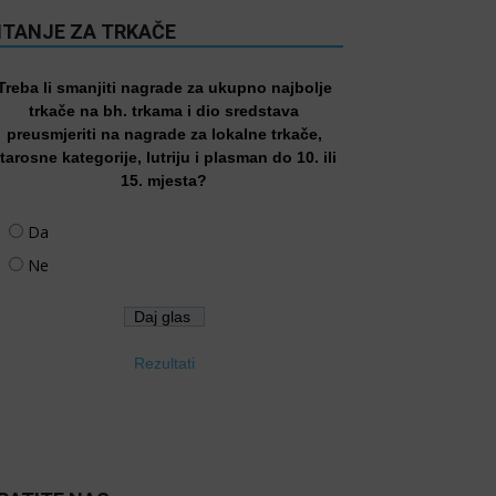
ITANJE ZA TRKAČE
Treba li smanjiti nagrade za ukupno najbolje
trkače na bh. trkama i dio sredstava
preusmjeriti na nagrade za lokalne trkače,
tarosne kategorije, lutriju i plasman do 10. ili
15. mjesta?
Da
Ne
Rezultati