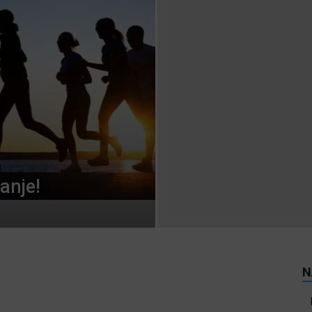
anje!
N