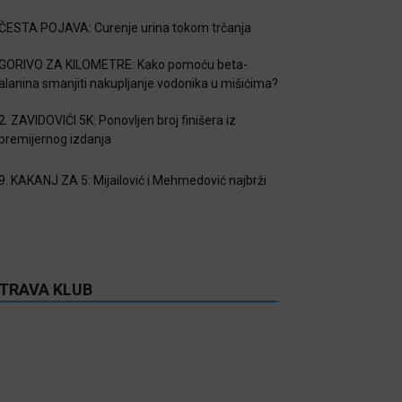
ČESTA POJAVA: Curenje urina tokom trčanja
GORIVO ZA KILOMETRE: Kako pomoću beta-
alanina smanjiti nakupljanje vodonika u mišićima?
2. ZAVIDOVIĆI 5K: Ponovljen broj finišera iz
premijernog izdanja
9. KAKANJ ZA 5: Mijailović i Mehmedović najbrži
TRAVA KLUB