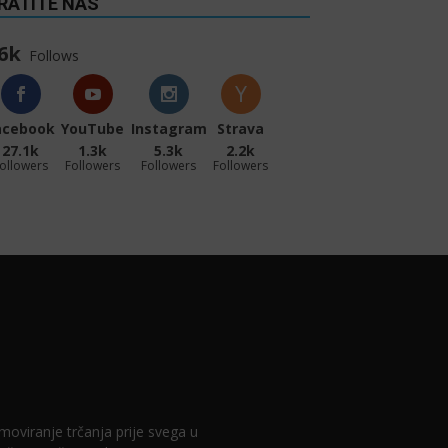
RATITE NAS
6k
Follows
acebook
YouTube
Instagram
Strava
27.1k
1.3k
5.3k
2.2k
ollowers
Followers
Followers
Followers
romoviranje trčanja prije svega u