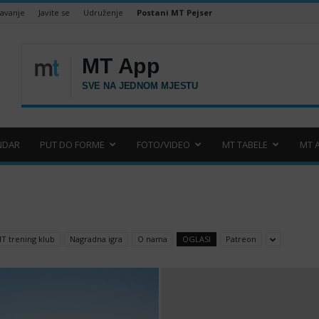
šavanje
Javite se
Udruženje
Postani MT Pejser
NDAR
PUT DO FORME
FOTO/VIDEO
MT TABELE
MT 
T trening klub
Nagradna igra
O nama
OGLASI
Patreon