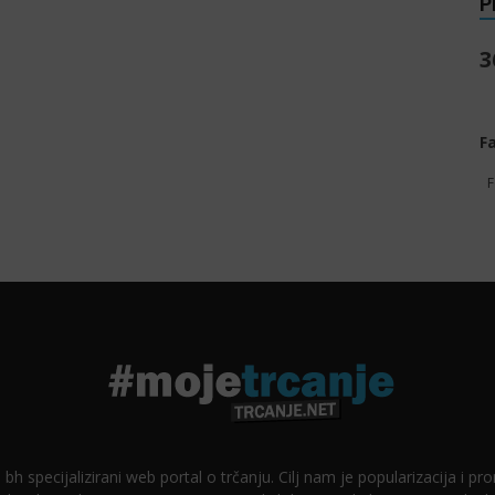
P
3
F
F
 bh specijalizirani web portal o trčanju. Cilj nam je popularizacija i p