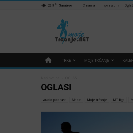
C
26.9
O nama
Impressum
Ogla
Sarajevo
Moje
trčanje
–
trcanje.net
TRKE
MOJE TRČANJE
KALE
Naslovnica
OGLASI
OGLASI
audio podcast
Mape
Moje trčanje
MT liga
M