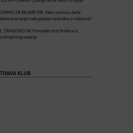
ČESTA POJAVA: Curenje urina tokom trčanja
GORIVO ZA KILOMETRE: Kako pomoću beta-
alanina smanjiti nakupljanje vodonika u mišićima?
2. ZAVIDOVIĆI 5K: Ponovljen broj finišera iz
premijernog izdanja
TRAVA KLUB