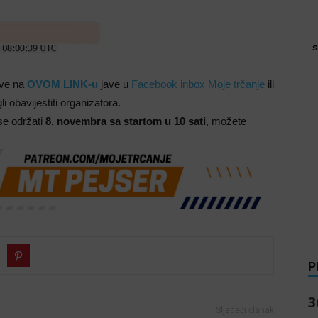
s
ave na
OVOM LINK-u
jave u
Facebook inbox Moje trčanje
ili
 obavijestiti organizatora.
 se održati
8. novembra sa startom u 10 sati
, možete
P
3
Sljedeći članak