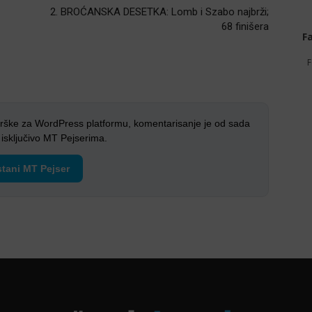
2. BROĆANSKA DESETKA: Lomb i Szabo najbrži;
68 finišera
F
F
rške za WordPress platformu, komentarisanje je od sada
sključivo MT Pejserima.
tani MT Pejser