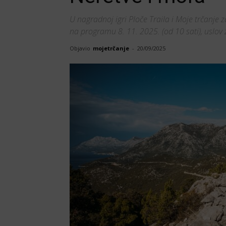
U nagradnoj igri Ploče Traila i Moje trčanje 
na programu 8. 11. 2025. (od 10 sati), uslov 
Objavio
mojetrčanje
-
20/09/2025