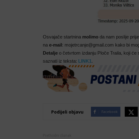
Osvajače startnina
molimo
da nam poslije prij
na
e-mail
: mojetrcanje@gmail.com kako bi mogli
Detalje
o četvrtom izdanju Ploče Traila, koji će
saznati iz teksta:
LINK1
.
Podijeli objavu
Facebook
Prethodni članak