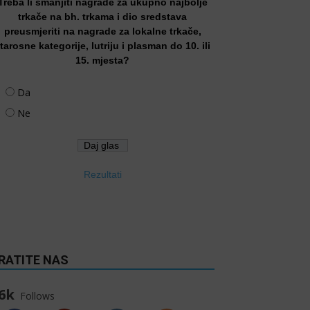
Treba li smanjiti nagrade za ukupno najbolje
trkače na bh. trkama i dio sredstava
preusmjeriti na nagrade za lokalne trkače,
tarosne kategorije, lutriju i plasman do 10. ili
15. mjesta?
Da
Ne
Rezultati
RATITE NAS
6k
Follows