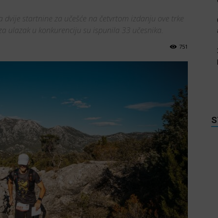
za dvije startnine za učešće na četvrtom izdanju ove trke
za ulazak u konkurenciju su ispunila 33 učesnika.
751
S