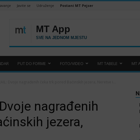
šavanje
Javite se
Udruženje
Postani MT Pejser
NDAR
PUT DO FORME
FOTO/VIDEO
MT TABELE
MT 
AIL: Dvoje nagrađenih čeka trk pored Baćinskih jezera, Neretve i...
N
 Dvoje nagrađenih
ćinskih jezera,