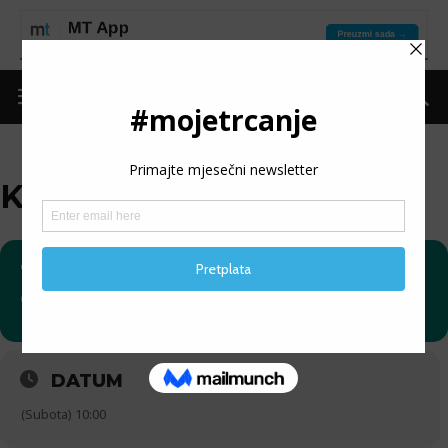
KRKA POLUMARATON
10
KRKA POLUMARATON
04
ODGOĐENO
DATUM
(Subota) 10:00