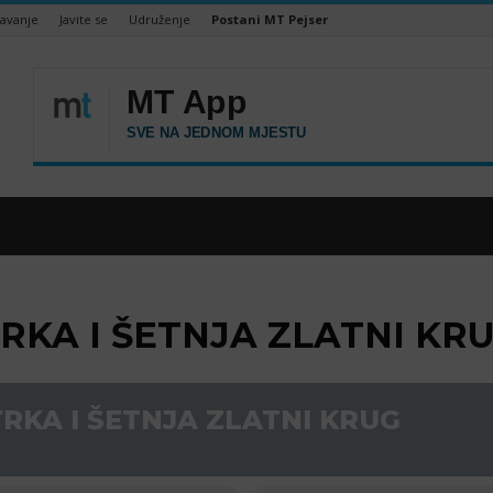
šavanje
Javite se
Udruženje
Postani MT Pejser
KA I ŠETNJA ZLATNI KR
KA I ŠETNJA ZLATNI KRUG