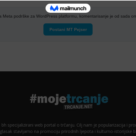
a Meta podrške za WordPress platformu, komentarisanje je od sada o
Postani MT Pejser
 bh specijalizirani web portal o trčanju. Cilj nam je popularizacija i p
glasak stavljamo na promociju prirodnih ljepota i kulturno-istorijske