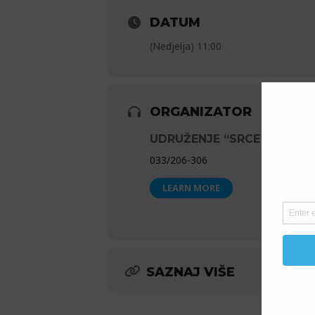
DATUM
(Nedjelja) 11:00
ORGANIZATOR
UDRUŽENJE “SRCE ZA DJE
033/206-306
LEARN MORE
SAZNAJ VIŠE