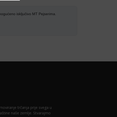
mogućeno isključivo MT Pejserima.
romoviranje trčanja prije svega u
 baštine naše zemlje. Stvarajmo