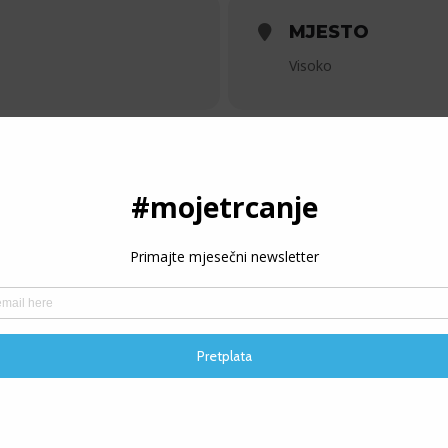
MJESTO
Visoko
CU OBOLJELU OD RAKA”
KALENDAR
GOOG