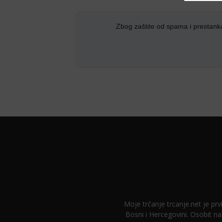
Zbog zaštite od spama i prestank
Moje trčanje trcanje.net je prvi
Bosni i Hercegovini. Osobit na