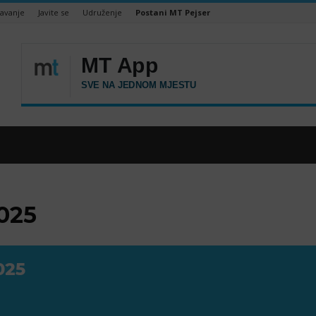
šavanje
Javite se
Udruženje
Postani MT Pejser
025
025