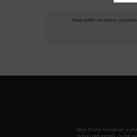
Zbog zaštite od spama i prestank
Moje trčanje trcanje.net je prvi
Bosni i Hercegovini. Osobit na