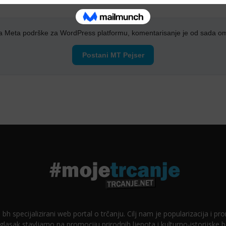
a Meta podrške za WordPress platformu, komentarisanje je od sada o
Postani MT Pejser
 bh specijalizirani web portal o trčanju. Cilj nam je popularizacija i p
glasak stavljamo na promociju prirodnih ljepota i kulturno-istorijske