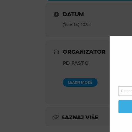
DATUM
(Subota) 10:00
ORGANIZATOR
PD FASTO
LEARN MORE
SAZNAJ VIŠE