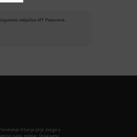
mogućeno isključivo MT Pejserima.
romoviranje trčanja prije svega u
 baštine naše zemlje. Stvarajmo