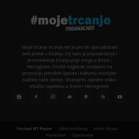
Moje trčanje trcanje.net je prvi bh specijalizirani
web portal o trčanju. Cilj nam je popularizacija i
promoviranje trčanja prije svega u Bosni i
Hercegovini. Osobit naglasak stavljamo na
promociju prirodnih ljepota i kulturno-istorijske
baštine naše zemlje. Stvarajmo zajedno veliku
trkačku zajednicu u Bosni i Hercegovini!
Postani MT Pejser
Uslovi korištenja
Arhiva objava
Impressum
Oglašavanje