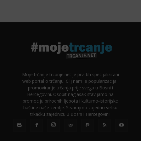
Moje trčanje trcanje.net je prvi bh specijalizirani
web portal o trčanju. Cilj nam je popularizacija i
promoviranje trčanja prije svega u Bosni i
Hercegovini. Osobit naglasak stavljamo na
promociju prirodnih ljepota i kulturno-istorijske
baštine naše zemlje. Stvarajmo zajedno veliku
trkačku zajednicu u Bosni i Hercegovini!