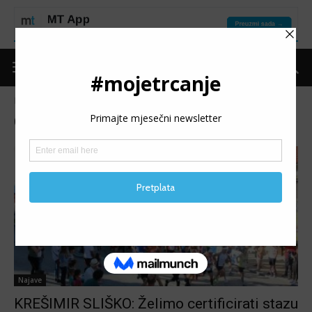
Naslovnica
Oznake
Duvanjska desetka
Oznaka: duvanjska desetka
Najave
KREŠIMIR SLIŠKO: Želimo certificirati stazu