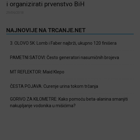
i organizirati prvenstvo BiH
29/06/2018
NAJNOVIJE NA TRCANJE.NET
3. OLOVO 5K: Lomb i Faber najbrži, ukupno 120 finišera
PAMETNI SATOVI: Često generatori nasumičnih brojeva
MT REFLEKTOR: Maid Klepo
ČESTA POJAVA: Curenje urina tokom trčanja
GORIVO ZA KILOMETRE: Kako pomoću beta-alanina smanjiti
nakupljanje vodonika u mišićima?