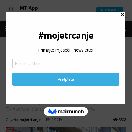
Naslovnica
Moje trčanje
Vijesti
Moje trčanje
Vijesti
2. BANJALUKA WINTER
TRAIL: Sunčani zimski trail
okupio lijepu skupinu trkača
Drugi po redu Banjaluka Winter Trail festival sporta,
zabave i edukacije je u organizaciji udruženja Kozara Ultra
Trail održan danas u Parku prirode Suturlija.
Objavio
mojetrčanje
-
15/12/2019
3508