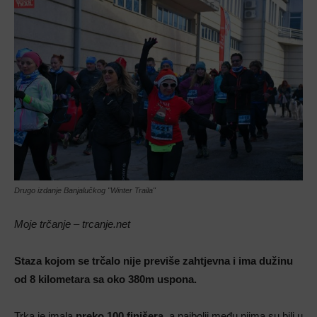
Drugo izdanje Banjalučkog "Winter Traila"
Moje trčanje – trcanje.net
Staza kojom se trčalo nije previše zahtjevna i ima dužinu
od 8 kilometara sa oko 380m uspona.
Trka je imala
preko 100 finišera
, a najbolji među njima su bili u