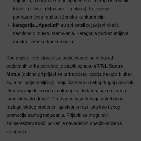
zajednici, a nagrade su prilagođene da ih mogu iskoristiti
trkači koji žive u Mostaru ili u blizini). Kategorija
podrazumijeva mušku i žensku konkurenciju.
kategorija „Apsoluti“
su svi ostali prijavljeni trkači,
neovisno o mjestu stanovanja. Kategorija podrazumijeva
mušku i žensku konkurenciju.
Kod prijave i registracije za sudjelovanje na nekoj od
bodovanih utrka potrebno je staviti oznaku
eRTeL Sanus
Motus
(obično pri prijavi za utrke postoji opcija za upis kluba i
sl., a oni natjecatelji koji imaju članstvo u nekoj drugoj udruzi ili
trkačkoj zajednici ovu oznaku upišu dodatno, nakon imena
svog kluba ili udruge). Prethodno navedeno je potrebno iz
razloga lakšeg praćenja i upisivanja rezultata kao i zbog
promocije samog natjecanja. Prijaviti se mogu svi
zainteresirani trkači po ranije navedenim specifikacijama
kategorija.