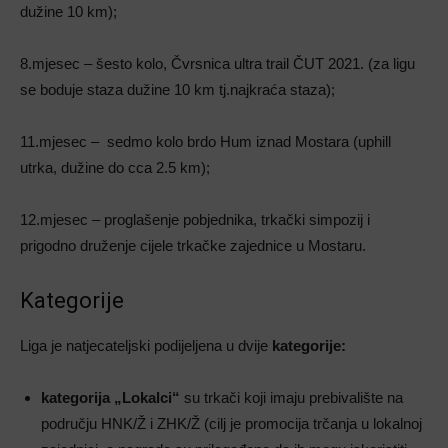
dužine 10 km);
8.mjesec – šesto kolo, Čvrsnica ultra trail ČUT 2021. (za ligu
se boduje staza dužine 10 km tj.najkraća staza);
11.mjesec – sedmo kolo brdo Hum iznad Mostara (uphill
utrka, dužine do cca 2.5 km);
12.mjesec – proglašenje pobjednika, trkački simpozij i
prigodno druženje cijele trkačke zajednice u Mostaru.
Kategorije
Liga je natjecateljski podijeljena u dvije
kategorije:
kategorija „Lokalci“
su trkači koji imaju prebivalište na
području HNK/Ž i ZHK/Ž (cilj je promocija trčanja u lokalnoj