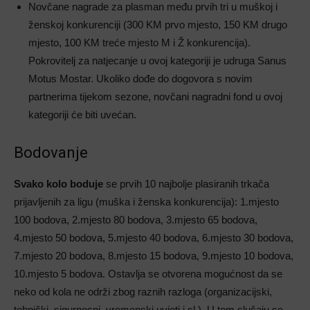
Novčane nagrade za plasman među prvih tri u muškoj i
ženskoj konkurenciji (300 KM prvo mjesto, 150 KM drugo
mjesto, 100 KM treće mjesto M i Ž konkurencija).
Pokrovitelj za natjecanje u ovoj kategoriji je udruga Sanus
Motus Mostar. Ukoliko dođe do dogovora s novim
partnerima tijekom sezone, novčani nagradni fond u ovoj
kategoriji će biti uvećan.
Bodovanje
Svako kolo
boduje
se prvih 10 najbolje plasiranih trkača
prijavljenih za ligu (muška i ženska konkurencija): 1.mjesto
100 bodova, 2.mjesto 80 bodova, 3.mjesto 65 bodova,
4.mjesto 50 bodova, 5.mjesto 40 bodova, 6.mjesto 30 bodova,
7.mjesto 20 bodova, 8.mjesto 15 bodova, 9.mjesto 10 bodova,
10.mjesto 5 bodova. Ostavlja se otvorena mogućnost da se
neko od kola ne održi zbog raznih razloga (organizacijski,
tehnički, sigurnosni, vremenski uvjeti i sl.). U tom slučaju se