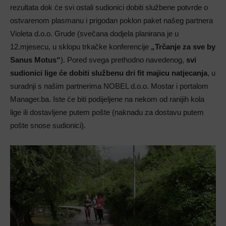
rezultata dok će svi ostali sudionici dobiti službene potvrde o
ostvarenom plasmanu i prigodan poklon paket našeg partnera
Violeta d.o.o. Grude (svečana dodjela planirana je u
12.mjesecu, u sklopu trkačke konferencije
„Trčanje za sve by
Sanus Motus“
). Pored svega prethodno navedenog,
svi
sudionici lige će dobiti službenu dri fit majicu natjecanja
, u
suradnji s našim partnerima NOBEL d.o.o. Mostar i portalom
Manager.ba. Iste će biti podijeljene na nekom od ranijih kola
lige ili dostavljene putem pošte (naknadu za dostavu putem
pošte snose sudionici).