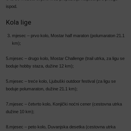
ispod.
Kola lige
mjesec – prvo kolo, Mostar half maraton (polumaraton 21.1
km);
5.mjesec – drugo kolo, Mostar Challenge (trail utrka, za ligu se
boduje hobby staza, dužine 12 km);
5.mjesec – treće kolo, Ljubuški outdoor festival (za ligu se
boduje polumaraton, dužine 21.1 km);
7.mjesec – četvrto kolo, Konjički noćni cener (cestovna utrka
dužine 10 km);
8.mjesec – peto kolo, Duvanjska desetka (cestovna utrka