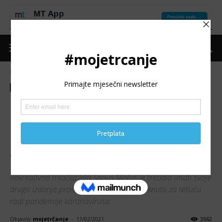
Naslovnica
Trke
Najave
Trke
Najave
REKREATIVNA TRKAČKA
LIGA SANUS MOTUS 2021:
Natjecanje za širu bh.
trkačku zajednicu
Rekreativna trkačka liga Sanus Motus je trebala imati svoje
drugo izdanje prošle godine, ali je pomaknuto za tekuću
radi pandemije koronavirusa.
Objavio
mojetrčanje
-
11/02/2021
3662