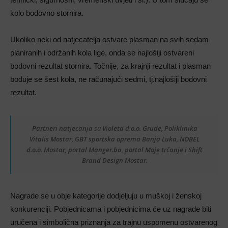
kolo bodovno stornira.
Ukoliko neki od natjecatelja ostvare plasman na svih sedam
planiranih i održanih kola lige, onda se najlošiji ostvareni
bodovni rezultat stornira. Točnije, za krajnji rezultat i plasman
boduje se šest kola, ne računajući sedmi, tj.najlošiji bodovni
rezultat.
Partneri natjecanja
su
Violeta d.o.o. Grude, Poliklinika
Vitalis Mostar, GBT sportska oprema Banja Luka, NOBEL
d.o.o. Mostar, portal Manger.ba, portal Moje trčanje i Shift
Brand Design Mostar.
Nagrade se u obje kategorije dodjeljuju u muškoj i ženskoj
konkurenciji. Pobjednicama i pobjednicima će uz nagrade biti
uručena i simbolična priznanja za trajnu uspomenu ostvarenog