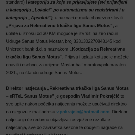
standard) i
kategoriju za koje se prijavljujete (svi prijavljeni
u kategoriju „Lokalci“ po automatizmu su registrirani i u
kategoriju „Apsoluti“),
u naznaci e-maila obavezno staviti
„Prijava za Rekreativnu trkačku ligu Sanus Motus“,
a
uplate u iznosu od 30 KM moguće je izvršiti na žiro račun
Udruge Sanus Motus Mostar, broj 3381302270843145 kod
Unicredit bank d.d. s naznakom
„Kotizacija za Rekreativnu
trkačku ligu Sanus Motus“
. Prijavu i uplatu kotizacije možete
obaviti i osobno, za vrijeme Mostar half maraton/polumaraton
2021., na štandu udruge Sanus Motus.
Direktor natjecanja „Rekreativna trkačka liga Sanus Motus
– eRTeL Sanus Motus“
je
gospodin Vladimir Pokrajčić
te
sve upite nakon početka natjecanja možete upućivati direktno
na njegovu e mail adresu
v.pokrajcic@hotmail.com
.
Direktor
natjecanja će redovno objavljivati osvježene rezultate
natjecanja, sve do završetka sezone te dodijeliti nagrade na