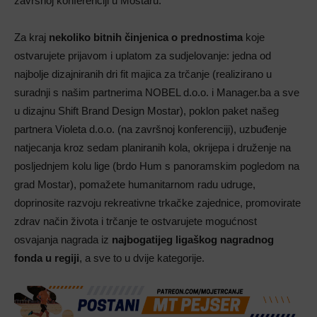
završnoj konferenciji u Mostaru.
Za kraj
nekoliko bitnih činjenica o prednostima
koje
ostvarujete prijavom i uplatom za sudjelovanje: jedna od
najbolje dizajniranih dri fit majica za trčanje (realizirano u
suradnji s našim partnerima NOBEL d.o.o. i Manager.ba a sve
u dizajnu Shift Brand Design Mostar), poklon paket našeg
partnera Violeta d.o.o. (na završnoj konferenciji), uzbuđenje
natjecanja kroz sedam planiranih kola, okrijepa i druženje na
posljednjem kolu lige (brdo Hum s panoramskim pogledom na
grad Mostar), pomažete humanitarnom radu udruge,
doprinosite razvoju rekreativne trkačke zajednice, promovirate
zdrav način života i trčanje te ostvarujete mogućnost
osvajanja nagrada iz
najbogatijeg ligaškog nagradnog
fonda u regiji
, a sve to u dvije kategorije.