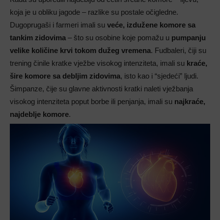
koja je u obliku jagode – razlike su postale očigledne.
Dugoprugaši i farmeri imali su
veće, izdužene komore sa
tankim zidovima
– što su osobine koje pomažu u
pumpanju
velike količine krvi tokom dužeg vremena
. Fudbaleri, čiji su
trening činile kratke vježbe visokog intenziteta, imali su
kraće,
šire komore sa debljim zidovima
, isto kao i “sjedeći” ljudi.
Šimpanze, čije su glavne aktivnosti kratki naleti vježbanja
visokog intenziteta poput borbe ili penjanja, imali su
najkraće,
najdeblje komore
.