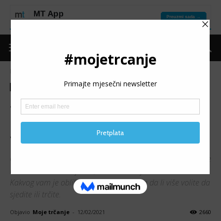
Naslovnica
Moje trčanje
Ostalo
Moje trčanje
Ostalo
Put do forme
Trening
SRČANA ADAPTACIJA:
Kakav vam je život, takvo
vam je srce
Oblik srca je opjevan u mnogim pjesmama, ali, na njega ne
utiče neuzvraćena ljubav, već redovna fizička aktivnost.
Kakvog vam je oblika srce, zavisi od toga da li više volite da
sjedite ili trčite.
Objavio
Moje trčanje
-
12/02/2021
2660