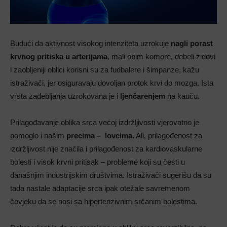
Budući da aktivnost visokog intenziteta uzrokuje
nagli porast
krvnog pritiska u arterijama
, mali obim komore, debeli zidovi
i zaobljeniji oblici korisni su za fudbalere i šimpanze, kažu
istraživači, jer osiguravaju dovoljan protok krvi do mozga. Ista
vrsta zadebljanja uzrokovana je i
ljenčarenjem
na kauču.
Prilagođavanje oblika srca većoj izdržljivosti vjerovatno je
pomoglo i našim
precima – lovcima.
Ali, prilagođenost za
izdržljivost nije značila i prilagođenost za kardiovaskularne
bolesti i visok krvni pritisak – probleme koji su česti u
današnjim industrijskim društvima. Istraživači sugerišu da su
tada nastale adaptacije srca ipak otežale savremenom
čovjeku da se nosi sa hipertenzivnim srčanim bolestima.