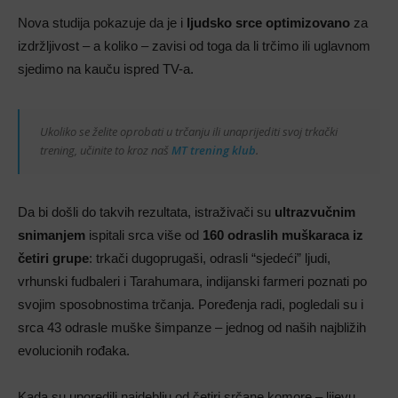
Nova studija pokazuje da je i
ljudsko srce optimizovano
za
izdržljivost – a koliko – zavisi od toga da li trčimo ili uglavnom
sjedimo na kauču ispred TV-a.
Ukoliko se želite oprobati u trčanju ili unaprijediti svoj trkački
trening, učinite to kroz naš
MT trening klub
.
Da bi došli do takvih rezultata, istraživači su
ultrazvučnim
snimanjem
ispitali srca više od
160 odraslih
muškaraca iz
četiri grupe
: trkači dugoprugaši, odrasli “sjedeći” ljudi,
vrhunski fudbaleri i Tarahumara, indijanski farmeri poznati po
svojim sposobnostima trčanja. Poređenja radi, pogledali su i
srca 43 odrasle muške šimpanze – jednog od naših najbližih
evolucionih rođaka.
Kada su uporedili najdeblju od četiri srčane komore – lijevu,