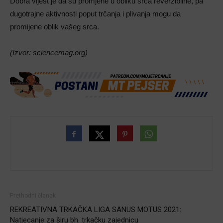
Dobra vijest je da su promjene u obliku srca reverzibilne, pa
dugotrajne aktivnosti poput trčanja i plivanja mogu da
promijene oblik vašeg srca.
(Izvor: sciencemag.org)
Prethodni članak
REKREATIVNA TRKAČKA LIGA SANUS MOTUS 2021:
Natjecanje za širu bh. trkačku zajednicu