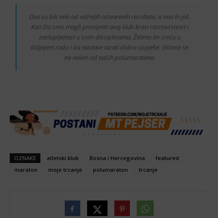
Ovo su bili neki od važnijih ostvarenih rezultata, a ima ih još.
Kao što smo mogli primijetiti ovaj klub krasi raznovrsnost i
zastupljenost u svim disciplinama. Želimo im sreću u
daljnjem radu i da nastave nizati dobre uspjehe. Vidimo se
na nekim od naših polumaratona.
OZNAKE
atletski klub
Bosna i Hercegovina
featured
maraton
moje trcanje
polumaraton
trcanje