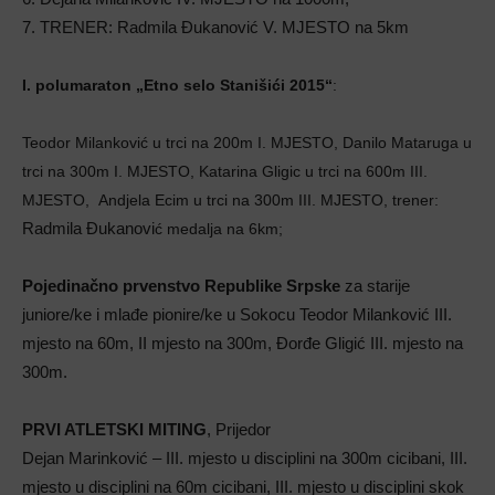
7. TRENER: Radmila Đukanović V. MJESTO na 5km
I. polumaraton „Etno selo Stanišići 2015“
:
Teodor Milanković u trci na 200m I. MJESTO, Danilo Mataruga u
trci na 300m I. MJESTO, Katarina Gligic u trci na 600m III.
MJESTO, Andjela Ecim u trci na 300m III. MJESTO, trener:
Radmila Đukanovi
ć medalja na 6km;
Pojedinačno prvenstvo Republike Srpske
za starije
juniore/ke i mlađe pionire/ke u Sokocu Teodor Milanković III.
mjesto na 60m, II mjesto na 300m, Đorđe Gligić III. mjesto na
300m.
PRVI ATLETSKI MITING
, Prijedor
Dejan Marinković – III. mjesto u disciplini na 300m cicibani, III.
mjesto u disciplini na 60m cicibani, III. mjesto u disciplini skok