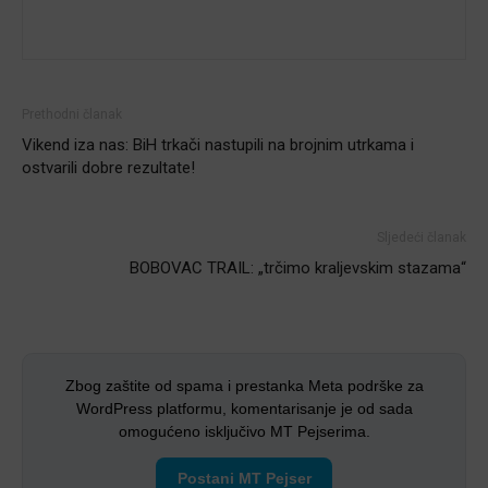
Prethodni članak
Vikend iza nas: BiH trkači nastupili na brojnim utrkama i
ostvarili dobre rezultate!
Sljedeći članak
BOBOVAC TRAIL: „trčimo kraljevskim stazama“
Zbog zaštite od spama i prestanka Meta podrške za
WordPress platformu, komentarisanje je od sada
omogućeno isključivo MT Pejserima.
Postani MT Pejser