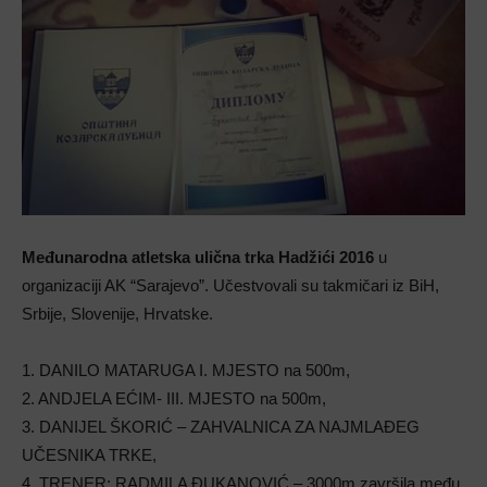
Međunarodna atletska ulična trka Hadžići 2016
u
organizaciji AK “Sarajevo”. Učestvovali su takmičari iz BiH,
Srbije, Slovenije, Hrvatske.
1. DANILO MATARUGA I. MJESTO na 500m,
2. ANDJELA EĆIM- III. MJESTO na 500m,
3. DANIJEL ŠKORIĆ – ZAHVALNICA ZA NAJMLAĐEG
UČESNIKA TRKE,
4. TRENER: RADMILA ĐUKANOVIĆ – 3000m završila među