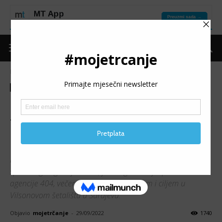
Naslovnica
Trke
Trke
Moje trčanje
Vijesti
5. B2B RUN SARAJEVO: U
trci zaposlenika kompanija
1522 finišera na 5K
Peto izdanje AUDI B2B RUN trke, najvećeg poslovno-
sportskog događaja u BiH, je u organizaciji Sportslaba i
agencije 404, večeras održano sa startom i ciljem u
Vilsonovom šetalištu u Sarajevu.
Objavio
mojetrčanje
-
29/09/2022
1740