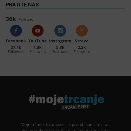
PRATITE NAS
36k
Follows
Facebook
YouTube
Instagram
Strava
27.1k
1.3k
5.3k
2.2k
Followers
Followers
Followers
Followers
Moje trčanje trcanje.net je prvi bh specijalizirani
web portal o trčanju. Cilj nam je popularizacija i