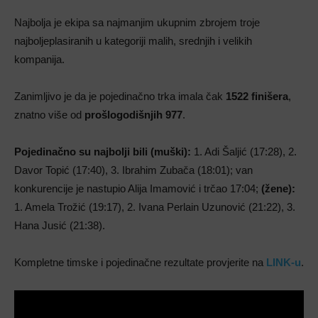
Najbolja je ekipa sa najmanjim ukupnim zbrojem troje
najboljeplasiranih u kategoriji malih, srednjih i velikih
kompanija.
Zanimljivo je da je pojedinačno trka imala čak
1522 finišera
,
znatno više od
prošlogodišnjih 977
.
Pojedinačno su najbolji bili (muški):
1. Adi Šaljić (17:28), 2.
Davor Topić (17:40), 3. Ibrahim Zubača (18:01); van
konkurencije je nastupio Alija Imamović i trčao 17:04;
(žene):
1. Amela Trožić (19:17), 2. Ivana Perlain Uzunović (21:22), 3.
Hana Jusić (21:38).
Kompletne timske i pojedinačne rezultate provjerite na
LINK-u
.