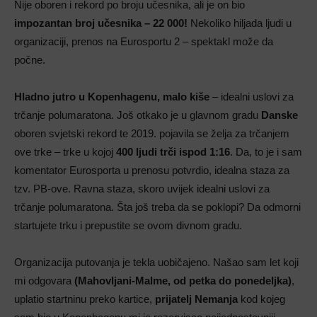
Nije oboren i rekord po broju učesnika, ali je on bio
impozantan broj učesnika – 22 000!
Nekoliko hiljada ljudi u
organizaciji, prenos na Eurosportu 2 – spektakl može da
počne.
Hladno jutro u Kopenhagenu, malo kiše
– idealni uslovi za
trčanje polumaratona. Još otkako je u glavnom gradu
Danske
oboren svjetski rekord te 2019. pojavila se želja za trčanjem
ove trke – trke u kojoj
400 ljudi trči ispod 1:16
. Da, to je i sam
komentator Eurosporta u prenosu potvrdio, idealna staza za
tzv. PB-ove. Ravna staza, skoro uvijek idealni uslovi za
trčanje polumaratona. Šta još treba da se poklopi? Da odmorni
startujete trku i prepustite se ovom divnom gradu.
Organizacija putovanja je tekla uobičajeno. Našao sam let koji
mi odgovara
(Mahovljani-Malme, od petka do ponedeljka)
,
uplatio startninu preko kartice,
prijatelj Nemanja
kod kojeg