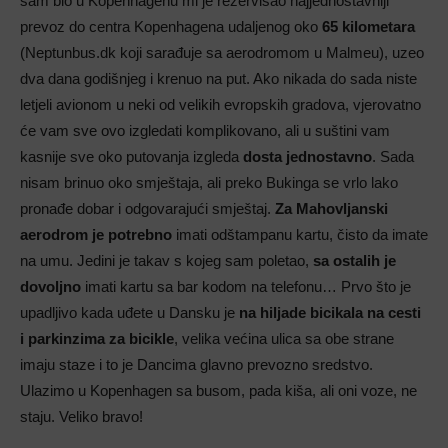
sam bio u Kopenhagenu mi je rezervisao najjednostavniji
prevoz do centra Kopenhagena udaljenog oko
65 kilometara
(Neptunbus.dk koji sarađuje sa aerodromom u Malmeu), uzeo
dva dana godišnjeg i krenuo na put. Ako nikada do sada niste
letjeli avionom u neki od velikih evropskih gradova, vjerovatno
će vam sve ovo izgledati komplikovano, ali u suštini vam
kasnije sve oko putovanja izgleda
dosta jednostavno
. Sada
nisam brinuo oko smještaja, ali preko Bukinga se vrlo lako
pronađe dobar i odgovarajući smještaj.
Za Mahovljanski
aerodrom je potrebno
imati odštampanu kartu, čisto da imate
na umu. Jedini je takav s kojeg sam poletao,
sa ostalih je
dovoljno
imati kartu sa bar kodom na telefonu… Prvo što je
upadljivo kada uđete u Dansku je
na hiljade bicikala na cesti
i parkinzima za bicikle
, velika većina ulica sa obe strane
imaju staze i to je Dancima glavno prevozno sredstvo.
Ulazimo u Kopenhagen sa busom, pada kiša, ali oni voze, ne
staju. Veliko bravo!