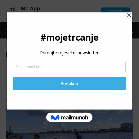
Naslovnica
Moje trčanje
Moje iskustvo
Moje trčanje
Moje iskustvo
MILOŠ KLINDO: Kakav dan u
Kopenhagenu!
Kakav dan u Kopenhagenu!
Objavio
mojetrčanje
-
30/09/2022
1807