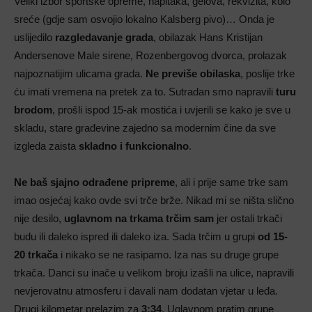
Veliki izbor sportske opreme, napitaka, gelova, rekvizita, kolo
sreće (gdje sam osvojio lokalno Kalsberg pivo)… Onda je
uslijedilo
razgledavanje grada
, obilazak Hans Kristijan
Andersenove Male sirene, Rozenbergovog dvorca, prolazak
najpoznatijim ulicama grada.
Ne previše obilaska
, poslije trke
ću imati vremena na pretek za to. Sutradan smo napravili
turu
brodom
, prošli ispod 15-ak mostića i uvjerili se kako je sve u
skladu, stare građevine zajedno sa modernim čine da sve
izgleda zaista
skladno i funkcionalno
.
Ne baš sjajno odrađene pripreme
, ali i prije same trke sam
imao osjećaj kako ovde svi trče brže. Nikad mi se ništa slično
nije desilo,
uglavnom na trkama trčim sam
jer ostali trkači
budu ili daleko ispred ili daleko iza. Sada trčim u grupi
od 15-
20 trkača
i nikako se ne rasipamo. Iza nas su druge grupe
trkača. Danci su inače u velikom broju izašli na ulice, napravili
nevjerovatnu atmosferu i davali nam dodatan vjetar u leđa.
Drugi kilometar prelazim za
3:34
. Uglavnom pratim grupe