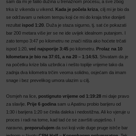
sam da mi je falilo dužina u trenažnom procesu, a sve zbog
trka iz vikenda u vikend.
Kada je počela kriza
, cilj mi je bio da
se održavam u nekom tempu koji će mi do kraja trke donijeti
rezultat
ispod 1:20
. Duža je staza sigurno, tj. sat će pokazati
bar 200 metara više jer se ne ide uvijek idealnom putanjom. I
zato tempo 3:47 po kilometru ne znači ništa ako hoćete trčati
ispod 1:20,
već najsporije 3:45
po kilometru.
Prolaz na 10
kilometara je bio na 37:01, a na 20 – 1:14:53.
Shvatam da je
na početku krize bila uzbrdica i nešto toplije vrijeme tako da
zadnja dva kilometra trčim veoma solidno, osjećam da imam
snage i bez prevelikog umora ulazim u cilj.
Osmjeh na lice,
postignuto vrijeme od 1:19:28
mi daje pravo
za slavlje.
Prije 6 godina
sam u Apatinu probio barijeru od
1:30 i barijera 1:20 se činila daleka i nedostižna. Ali ko vjeruje u
proces i radi na tome, kad tad će se završiti uspješno. I
naravno,
preporučujem
da svi koji vole duge pruge istrče bar
jednom u životu
CPH Half – Kopenhagen polumaraton
. Tek