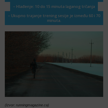
– Hlađenje: 10 do 15 minuta laganog trčanja
– Ukupno trajanje trening sesije je između 60 i 70
minuta.
(Izvor: runningmagazine.ca)