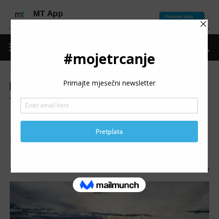
Naslovnica
Moje trčanje
Izdvojeno
Moje trčanje
Izdvojeno
Put do forme
Trening
TRI TEMPO TRENINGA: Za
razbijanje zimske monotonije
Hladno vrijeme i zimski period ne bi trebali biti prepreka
za povremene treninge brzine.
Objavio
mojetrčanje
-
16/12/2024
1539