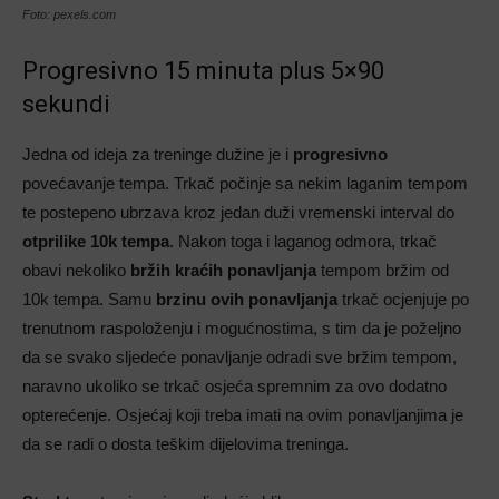
Foto: pexels.com
Progresivno 15 minuta plus 5×90
sekundi
Jedna od ideja za treninge dužine je i
progresivno
povećavanje tempa. Trkač počinje sa nekim laganim tempom
te postepeno ubrzava kroz jedan duži vremenski interval do
otprilike 10k tempa
. Nakon toga i laganog odmora, trkač
obavi nekoliko
bržih kraćih ponavljanja
tempom bržim od
10k tempa. Samu
brzinu
ovih ponavljanja
trkač ocjenjuje po
trenutnom raspoloženju i mogućnostima, s tim da je poželjno
da se svako sljedeće ponavljanje odradi sve bržim tempom,
naravno ukoliko se trkač osjeća spremnim za ovo dodatno
opterećenje. Osjećaj koji treba imati na ovim ponavljanjima je
da se radi o dosta teškim dijelovima treninga.