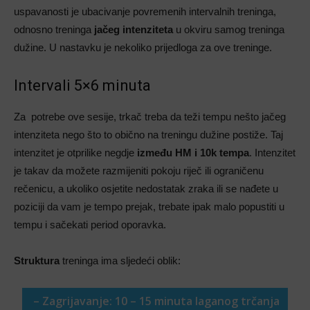
uspavanosti je ubacivanje povremenih intervalnih treninga,
odnosno treninga
jačeg intenziteta
u okviru samog treninga
dužine. U nastavku je nekoliko prijedloga za ove treninge.
Intervali 5×6 minuta
Za potrebe ove sesije, trkač treba da teži tempu nešto jačeg
intenziteta nego što to obično na treningu dužine postiže. Taj
intenzitet je otprilike negdje
između HM i 10k tempa
. Intenzitet
je takav da možete razmijeniti pokoju riječ ili ograničenu
rečenicu, a ukoliko osjetite nedostatak zraka ili se nađete u
poziciji da vam je tempo prejak, trebate ipak malo popustiti u
tempu i sačekati period oporavka.
Struktura
treninga ima sljedeći oblik:
– Zagrijavanje: 10 – 15 minuta laganog trčanja