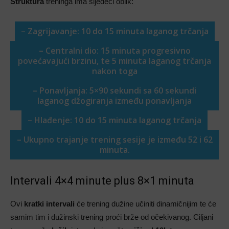
Struktura
treninga ima sljedeći oblik:
– Zagrijavanje: 10 do 15 minuta laganog trčanja
– Centralni dio: 15 minuta progresivno
povećavajući brzinu, te 5 minuta laganog trčanja
nakon toga
– Ponavljanja: 5×90 sekundi sa 60 sekundi
laganog džogiranja između ponavljanja
– Hlađenje: 10 do 15 minuta laganog trčanja
– Ukupno trajanje trening sesije je između 52 i 62
minuta.
Intervali 4×4 minute plus 8×1 minuta
Ovi
kratki intervali
će trening dužine učiniti dinamičnijim te će
samim tim i dužinski trening proći brže od očekivanog. Ciljani