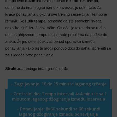
tempo ovih
dužih
intervala je nešto
niži od 10k tempa
,
odnosno da imate ograničenu konverzaciju dok trčite. Za
kraća
ponavljanja u okviru ove trening sesije ciljani tempo je
između 5k i 10k tempa
, odnosno da ste sposobni svega
nekoliko riječi izreći dok trčite. Osjećaj je takav da se radi o
dosta zahtjevnom tempu te da imate problema da dođete do
zraka. Željno ćete iščekivati period oporavka između
ponavljanja kako biste mogli ponovo doći do daha i spremiti se
za sljedeće brzo ponavljanje.
Struktura
treninga ima sljedeći oblik:
– Zagrijavanje: 10 do 15 minuta laganog trčanja
– Centralni dio: Tempo intervali 4×4 minute sa 1
minutom laganog džogiranja između intervala
– Ponavljanja: 8×60 sekundi sa 60 sekundi
laganog džogiranja između ponavljanja