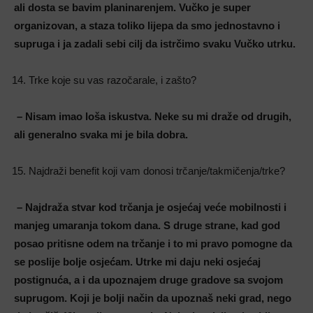
ali dosta se bavim planinarenjem. Vučko je super
organizovan, a staza toliko lijepa da smo jednostavno i
supruga i ja zadali sebi cilj da istrčimo svaku Vučko utrku.
Trke koje su vas razočarale, i zašto?
– Nisam imao loša iskustva. Neke su mi draže od drugih,
ali generalno svaka mi je bila dobra.
Najdraži benefit koji vam donosi trčanje/takmičenja/trke?
– Najdraža stvar kod trčanja je osjećaj veće mobilnosti i
manjeg umaranja tokom dana. S druge strane, kad god
posao pritisne odem na trčanje i to mi pravo pomogne da
se poslije bolje osjećam. Utrke mi daju neki osjećaj
postignuća, a i da upoznajem druge gradove sa svojom
suprugom. Koji je bolji način da upoznaš neki grad, nego