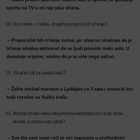
sporta na TV-u mi nije jača strana.
Da li biste, i zašto, drugima preporučili trčanje?
– Preporučio bih trčanje svima, jer stvarno smatram da je
trčanje idealna aktivnost da se ljudi posvete malo sebi. U
današnje vrijeme, mislim da je to više nego važno.
Trkački cilj za budućnost?
– Želim istrčati maraton u Ljubljani za 3 sata i ostvariti što
bolji rezultat na Vučko trailu.
Možda imate neku ideju/misao/detalj/poruku koje biste
dodali, a nismo vas pitali?
– Sve što sam imao reći je već napisano u prethodnim