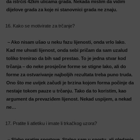
da istrčiš 42km ulicama grada. Nekada mislim da vidim
dijelove grada za koje ni stanovnici grada ne znaju.
Kako se motivirate za trčanje?
– Ako nisam ušao u neku fazu lijenosti, onda vrlo lako.
Kad me uhvati lijenost, onda sebi pričam da sam uzalud
toliko trenirao da bih sad prestao. To je jedna stvar kod
trčanja – do neke prosječne forme se stigne lako, ali do
forme za ostvarivanje najboljih rezultata treba puno truda.
Ono što me uvijek začudi je brzina kojom forma počinje da
nestaje tokom pauze u trčanju. Tako da to koristim, kao
argument da prevaziđem lijenost. Nekad uspijem, a nekad
ne…
Pratite li atletiku i imate li trkačkog uzora?
– Slabo pratim sportove. Stalno sam u sportu, ali gledanje