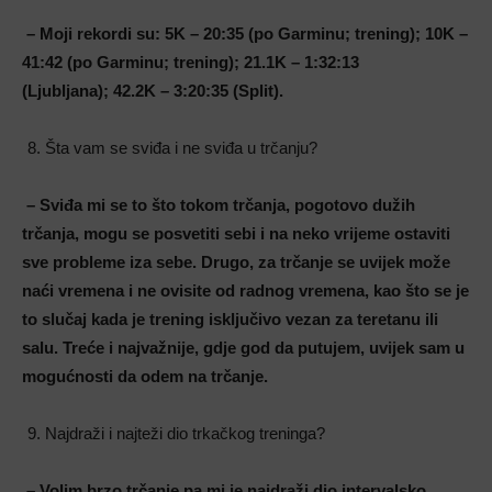
– Moji rekordi su:
5K – 20:35 (po Garminu; trening);
10K –
41:42 (po Garminu; trening);
21.1K – 1:32:13
(Ljubljana);
42.2K – 3:20:35 (Split).
Šta vam se sviđa i ne sviđa u trčanju?
– Sviđa mi se to što tokom trčanja, pogotovo dužih
trčanja, mogu se posvetiti sebi i na neko vrijeme ostaviti
sve probleme iza sebe. Drugo, za trčanje se uvijek može
naći vremena i ne ovisite od radnog vremena, kao što se je
to slučaj kada je trening isključivo vezan za teretanu ili
salu. Treće i najvažnije, gdje god da putujem, uvijek sam u
mogućnosti da odem na trčanje.
Najdraži i najteži dio trkačkog treninga?
– Volim brzo trčanje pa mi je najdraži dio intervalsko