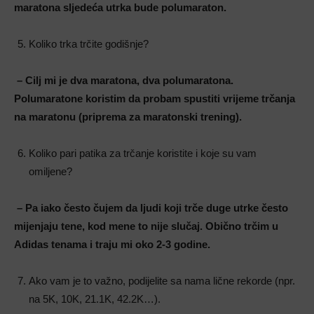
maratona sljedeća utrka bude polumaraton.
Koliko trka trčite godišnje?
– Cilj mi je dva maratona, dva polumaratona.
Polumaratone koristim da probam spustiti vrijeme trčanja
na maratonu (priprema za maratonski trening).
Koliko pari patika za trčanje koristite i koje su vam
omiljene?
– Pa iako često čujem da ljudi koji trče duge utrke često
mijenjaju tene, kod mene to nije slučaj. Obično trčim u
Adidas tenama i traju mi oko 2-3 godine.
Ako vam je to važno, podijelite sa nama lične rekorde (npr.
na 5K, 10K, 21.1K, 42.2K…).