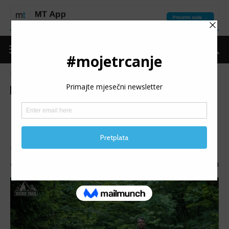
Naslovnica
Moje trčanje
Izdvojeno
Moje trčanje
Izdvojeno
MT reflektor
MT REFLEKTOR: Adnan
Ovčina
MT REFLEKTOR (139): Predstavljamo Adnana Ovčinu.
Objavio
mojetrčanje
-
19/03/2026
664