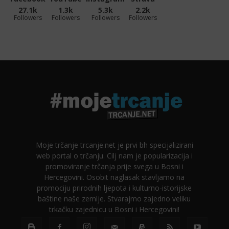
27.1k
1.3k
5.3k
2.2k
Followers
Followers
Followers
Followers
Moje trčanje trcanje.net je prvi bh specijalizirani
web portal o trčanju. Cilj nam je popularizacija i
promoviranje trčanja prije svega u Bosni i
Hercegovini. Osobit naglasak stavljamo na
promociju prirodnih ljepota i kulturno-istorijske
baštine naše zemlje. Stvarajmo zajedno veliku
trkačku zajednicu u Bosni i Hercegovini!