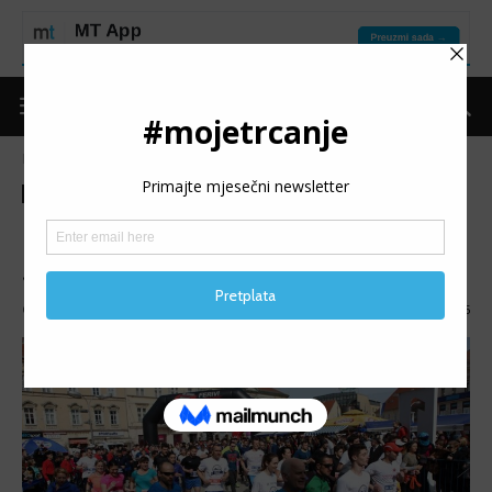
Naslovnica
Nagradna igra
Nagradna igra
Osijek Ferivi polumaraton –
sretni dobitnik startnine…
Objavio
Moje trčanje
-
02/02/2017
2155