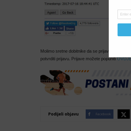
Molimo sretne dobitnike da se prijave, ukoliko 
potvrditi prijavu. Prijave možete popuniti
OVDJE
Podijeli objavu
Facebook