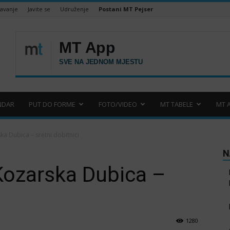
šavanje
Javite se
Udruženje
Postani MT Pejser
NDAR
PUT DO FORME
FOTO/VIDEO
MT TABELE
MT 
a Dubica – sretni dobitnici
N
Kozarska Dubica –
1280