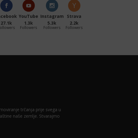
acebook
YouTube
Instagram
Strava
27.1k
1.3k
5.3k
2.2k
ollowers
Followers
Followers
Followers
romoviranje trčanja prije svega u
 baštine naše zemlje. Stvarajmo