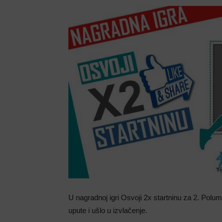
U nagradnoj igri Osvoji 2x startninu za 2. Polum
upute i ušlo u izvlačenje.