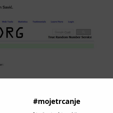
n Savić.
P