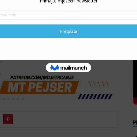
V
nisu, za 2. Polumaraton Kozarska Dubica, a organizator će
.
P