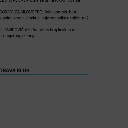
ČESTA POJAVA: Curenje urina tokom trčanja
GORIVO ZA KILOMETRE: Kako pomoću beta-
alanina smanjiti nakupljanje vodonika u mišićima?
2. ZAVIDOVIĆI 5K: Ponovljen broj finišera iz
premijernog izdanja
TRAVA KLUB