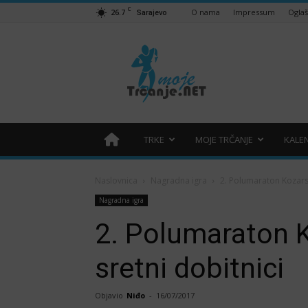
C
26.7
O nama
Impressum
Ogla
Sarajevo
Moje
trčanje
–
trcanje.net
TRKE
MOJE TRČANJE
KALE
Naslovnica
Nagradna igra
2. Polumaraton Kozarsk
Nagradna igra
2. Polumaraton 
sretni dobitnici
Objavio
Niđo
-
16/07/2017