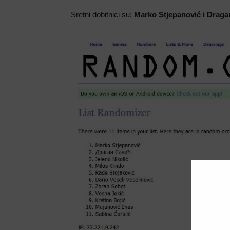
Sretni dobitnici su:
Marko Stjepanović i Draga