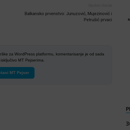
Sljedeći članak
Balkansko prvenstvo: Junuzović, Mujezinović i
s
Petrušić prvaci
rške za WordPress platformu, komentarisanje je od sada
sključivo MT Pejserima.
tani MT Pejser
P
3