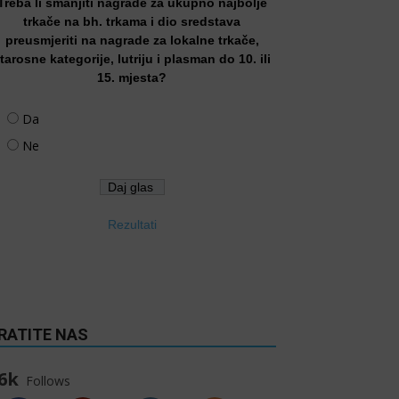
Treba li smanjiti nagrade za ukupno najbolje
trkače na bh. trkama i dio sredstava
preusmjeriti na nagrade za lokalne trkače,
tarosne kategorije, lutriju i plasman do 10. ili
15. mjesta?
Da
Ne
Rezultati
RATITE NAS
6k
Follows