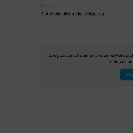
Prethodni članak
3. Atletska ulična trka u Ugljeviku
Zbog zaštite od spama i prestanka Meta pod
omogućeno i
Pos