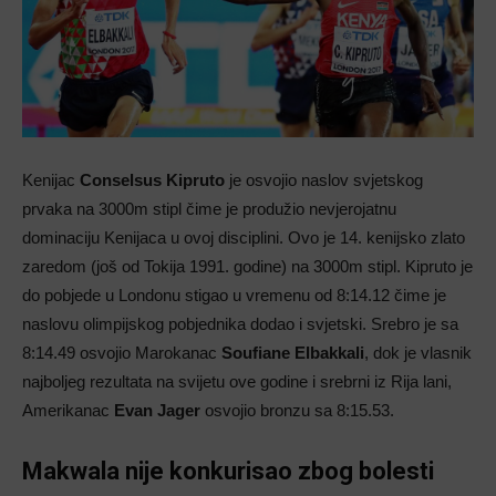
Kenijac
Conselsus Kipruto
je osvojio naslov svjetskog
prvaka na 3000m stipl čime je produžio nevjerojatnu
dominaciju Kenijaca u ovoj disciplini. Ovo je 14. kenijsko zlato
zaredom (još od Tokija 1991. godine) na 3000m stipl. Kipruto je
do pobjede u Londonu stigao u vremenu od 8:14.12 čime je
naslovu olimpijskog pobjednika dodao i svjetski. Srebro je sa
8:14.49 osvojio Marokanac
Soufiane Elbakkali
, dok je vlasnik
najboljeg rezultata na svijetu ove godine i srebrni iz Rija lani,
Amerikanac
Evan Jager
osvojio bronzu sa 8:15.53.
Makwala nije konkurisao zbog bolesti