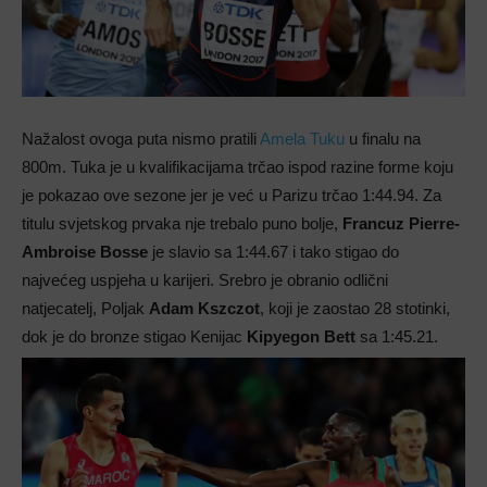
Nažalost ovoga puta nismo pratili
Amela Tuku
u finalu na
800m. Tuka je u kvalifikacijama trčao ispod razine forme koju
je pokazao ove sezone jer je već u Parizu trčao 1:44.94. Za
titulu svjetskog prvaka nje trebalo puno bolje,
Francuz Pierre-
Ambroise Bosse
je slavio sa 1:44.67 i tako stigao do
najvećeg uspjeha u karijeri. Srebro je obranio odlični
natjecatelj, Poljak
Adam Kszczot
, koji je zaostao 28 stotinki,
dok je do bronze stigao Kenijac
Kipyegon Bett
sa 1:45.21.