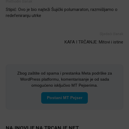
Prethodni članak
Stipić: Ovo je bio najteži Šujički polumaraton, razmišljamo o
redefeniranju utrke
Sljedeći članak
KAFA I TRČANJE: Mitovi i istine
Zbog zaštite od spama i prestanka Meta podrške za
WordPress platformu, komentarisanje je od sada
omogućeno isključivo MT Pejserima.
Postani MT Pejser
NAJNOVIJE NA TRCANJE.NET