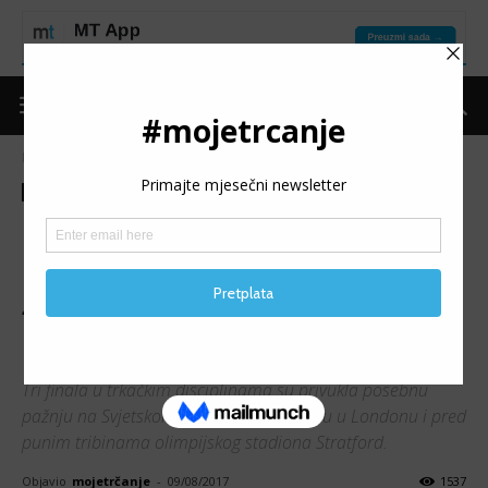
Naslovnica
Moje trčanje
Iz svijeta trčanja
Moje trčanje
Iz svijeta trčanja
IAAF SP LONDON 2017: Van
Niekerk bez konkurencije na
400m, 14. vezano zlato
Kenijaca na 3000m stipl
Tri finala u trkačkim disciplinama su privukla posebnu
pažnju na Svjetskom atletskom prvenstvu u Londonu i pred
punim tribinama olimpijskog stadiona Stratford.
Objavio
mojetrčanje
-
09/08/2017
1537