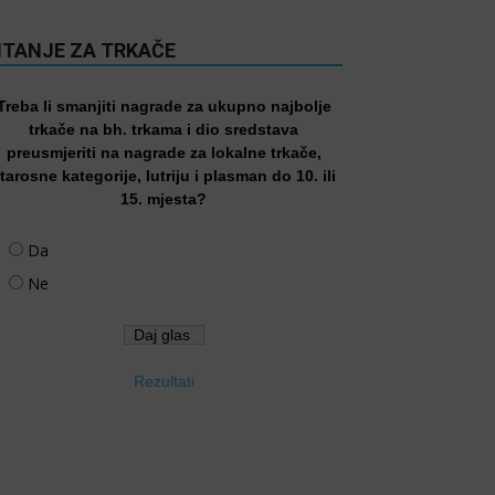
ITANJE ZA TRKAČE
Treba li smanjiti nagrade za ukupno najbolje
trkače na bh. trkama i dio sredstava
preusmjeriti na nagrade za lokalne trkače,
tarosne kategorije, lutriju i plasman do 10. ili
15. mjesta?
Da
Ne
Rezultati