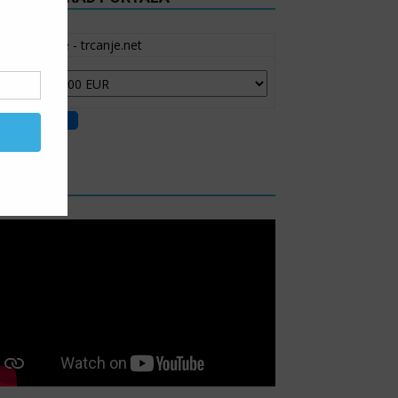
Moje trčanje - trcanje.net
IDEO