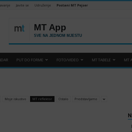
šavanje
Javite se
Udruženje
Postani MT Pejser
NDAR
PUT DO FORME
FOTO/VIDEO
MT TABELE
MT 
Moje iskustvo
MT reflektor
Ostalo
Predstavljamo
N