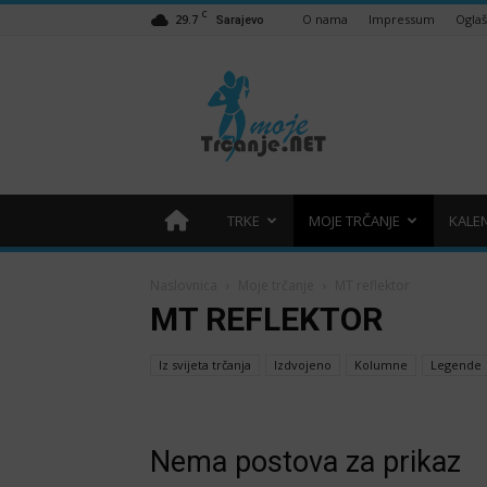
C
29.7
O nama
Impressum
Ogla
Sarajevo
Moje
trčanje
–
trcanje.net
TRKE
MOJE TRČANJE
KALE
Naslovnica
Moje trčanje
MT reflektor
MT REFLEKTOR
Iz svijeta trčanja
Izdvojeno
Kolumne
Legende
Nema postova za prikaz