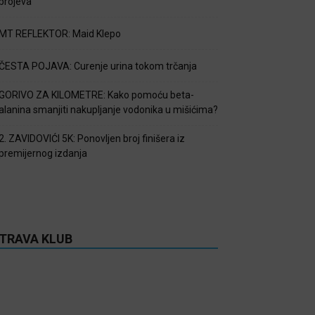
brojeva
MT REFLEKTOR: Maid Klepo
ČESTA POJAVA: Curenje urina tokom trčanja
GORIVO ZA KILOMETRE: Kako pomoću beta-
alanina smanjiti nakupljanje vodonika u mišićima?
2. ZAVIDOVIĆI 5K: Ponovljen broj finišera iz
premijernog izdanja
TRAVA KLUB