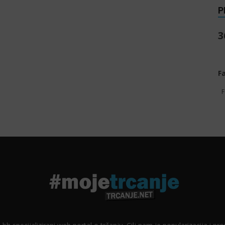
P
3
F
F