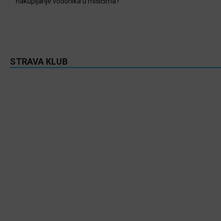
nakupljanje vodonika u mišićima?
STRAVA KLUB