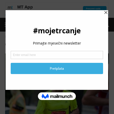
Naslovnica
Oznake
Polumaraton sarajevo
Oznaka: polumaraton sarajevo