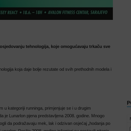
 posjedovanju tehnologija, koje omogućavaju trkaču sve
hnologija koja daje bolje rezutate od svih prethodnih modela i
P
m u kategoriji runninga, primjenjuje se i u drugim
da je Lunarlon pjena predstavljena 2008. godine. Mnogo
 mogli da podražavaju mek, lak i odzivan osjećaj „hodanja po
narlon. Poslije 2008. godine inženjeri su postavili pitanje