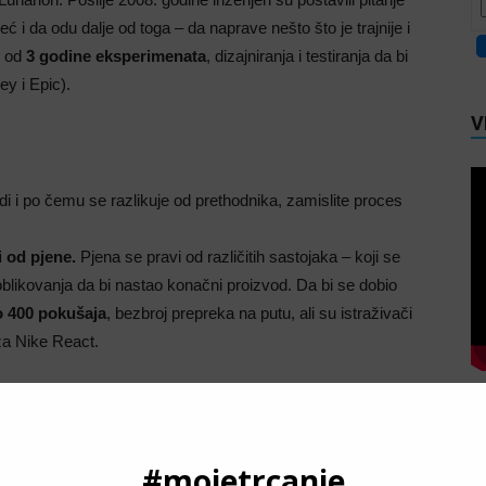
i da odu dalje od toga – da naprave nešto što je trajnije i
e od
3 godine eksperimenata
, dizajniranja i testiranja da bi
y i Epic).
V
i i po čemu se razlikuje od prethodnika, zamislite proces
 od pjene.
Pjena se pravi od različitih sastojaka – koji se
oblikovanja da bi nastao konačni proizvod. Da bi se dobio
o 400 pokušaja
, bezbroj prepreka na putu, ali su istraživači
za Nike React.
P