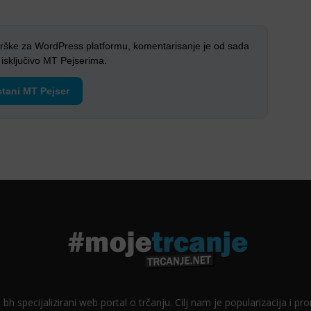
rške za WordPress platformu, komentarisanje je od sada
sključivo MT Pejserima.
tani MT Pejser
 bh specijalizirani web portal o trčanju. Cilj nam je popularizacija i p