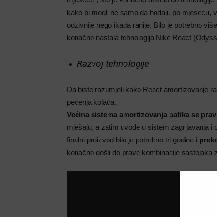
kako bi mogli ne samo da hodaju po mjesecu, već 
odzivnije nego ikada ranije. Bilo je potrebno viš
konačno nastala tehnologija Nike React (Odysse
Razvoj tehnologije
Da biste razumjeli kako React amortizovanje rad
pečenja kolača.
Većina sistema amortizovanja patika se pravi
mješaju, a zatim uvode u sistem zagrijavanja i 
finalni proizvod bilo je potrebno tri godine i
prek
konačno došli do prave kombinacije sastojaka 