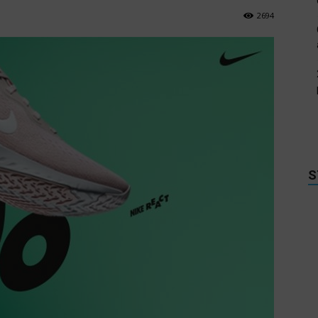
2694
S