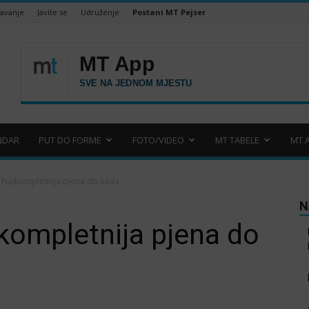
šavanje
Javite se
Udruženje
Postani MT Pejser
NDAR
PUT DO FORME
FOTO/VIDEO
MT TABELE
MT 
 Najkompletnija pjena do sada
N
kompletnija pjena do
.