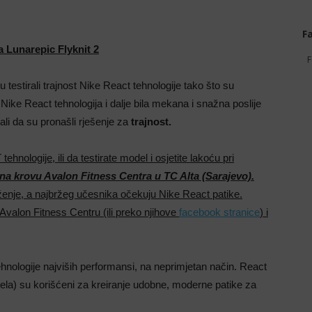
F
a Lunarepic Flyknit 2
F
u testirali trajnost Nike React tehnologije tako što su
 Nike React tehnologija i dalje bila mekana i snažna poslije
ali da su pronašli rješenje za
trajnost.
hnologije, ili da testirate model i osjetite lakoću pri
 na krovu Avalon Fitness Centra u TC Alta (Sarajevo).
ženje, a najbržeg učesnika očekuju Nike React patike.
 Avalon Fitness Centru (ili preko njihove
facebook stranice
) i
tehnologije najviših performansi, na neprimjetan način. React
dela) su korišćeni za kreiranje udobne, moderne patike za