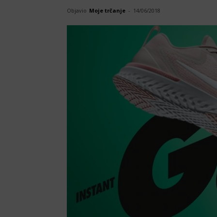
Objavio
Moje trčanje
-
14/06/2018