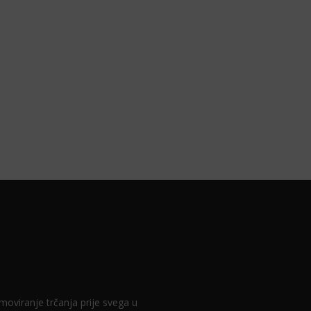
romoviranje trčanja prije svega u