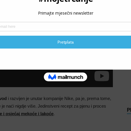
s
zvod
i razvijen je unutar kompanije Nike, pa je, prema tome,
e naći nigdje više. Jedinstveni recept za pjenu i proces
P
e i osjećaj mekoće i lakoće
.