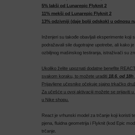
5% lakši od Lunarepic Flyknit 2
11% mekši od Lunarepic Flyknit 2
13% odzivniji (daje bolji odskok) u odnosu n
Inženjeri su takođe obavljali eksperimente koji s
podražavali sile dugotrajne upotrebe, ali kako je
ozbiljnog mašinskog testiranja, istraživači su zn
Ukoliko želite upoznati dodatne benefite REACT te
svakom koraku, to možete uraditi
18.6. od 18h
Prijavljene učesnike očekuje sjajno trkačko dru
Za učešće u ovoj aktivaciji možete se prijaviti u
u Nike shopu.
React je vrhunski model za trčanje koji koristi 
pjena, fluidna geometrija i Flyknit (kod Epic mo
trčanje.