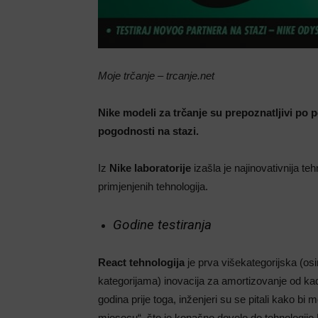
Moje trčanje – trcanje.net
Nike modeli za trčanje su prepoznatljivi po
pogodnosti na stazi.
Iz
Nike laboratorije
izašla je najinovativnija te
primjenjenih tehnologija.
Godine testiranja
React tehnologija
je prva višekategorijska (osi
kategorijama) inovacija za amortizovanje od ka
godina prije toga, inženjeri su se pitali kako bi
mjesecu“, što je konačno dovelo do tehnologije Lu