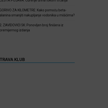
ČESTA POJAVA: Curenje urina tokom trčanja
GORIVO ZA KILOMETRE: Kako pomoću beta-
alanina smanjiti nakupljanje vodonika u mišićima?
2. ZAVIDOVIĆI 5K: Ponovljen broj finišera iz
premijernog izdanja
TRAVA KLUB