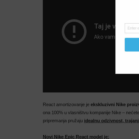
React amortizovanje je
ekskluzivni Nike proi
ona 100% u vlasništvu kompanije Nike – nećete j
pripremanja pružaju
idealnu odzivnost, trajanj
Novi Nike Epic React model je: