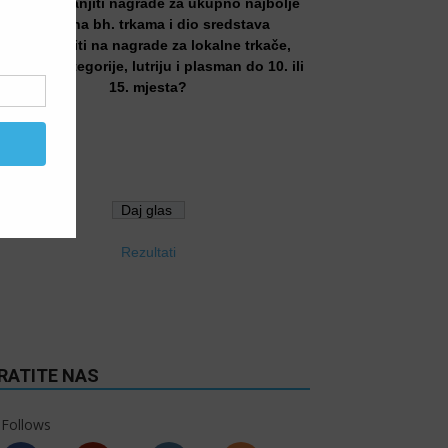
Treba li smanjiti nagrade za ukupno najbolje
trkače na bh. trkama i dio sredstava
preusmjeriti na nagrade za lokalne trkače,
tarosne kategorije, lutriju i plasman do 10. ili
15. mjesta?
Da
Ne
Rezultati
RATITE NAS
Follows