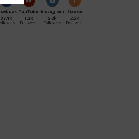
acebook
YouTube
Instagram
Strava
27.1k
1.3k
5.3k
2.2k
ollowers
Followers
Followers
Followers