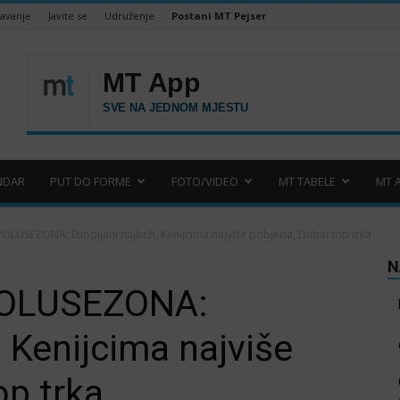
šavanje
Javite se
Udruženje
Postani MT Pejser
NDAR
PUT DO FORME
FOTO/VIDEO
MT TABELE
MT 
USEZONA: Etiopljani najbrži, Kenijcima najviše pobjeda, Dubai top trka
N
OLUSEZONA:
i, Kenijcima najviše
op trka