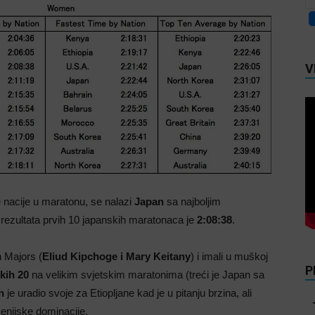
V
e nacije u maratonu, se nalazi
Japan
sa najboljim
rezultata prvih 10 japanskih maratonaca je
2:08:38
.
n Majors (
Eliud Kipchoge i Mary Keitany
) i imali u muškoj
P
kih 20
na velikim svjetskim maratonima (treći je Japan sa
n
je uradio svoje za Etiopljane kad je u pitanju brzina, ali
enijske dominacije.