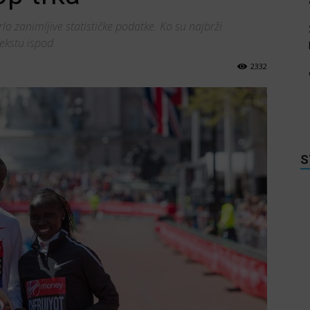
o zanimljive statističke podatke. Ko su najbrži
tekstu ispod.
2332
S