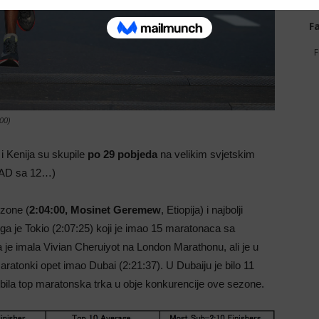
F
F
00)
 i Kenija su skupile
po 29 pobjeda
na velikim svjetskim
 SAD sa 12…)
ezone (
2:04:00, Mosinet Geremew
, Etiopija) i najbolji
ega je Tokio (2:07:25) koji je imao 15 maratonaca sa
 je imala Vivian Cheruiyot na London Marathonu, ali je u
maratonki opet imao Dubai (2:21:37). U Dubaiju je bilo 11
 bila top maratonska trka u obje konkurencije ove sezone.