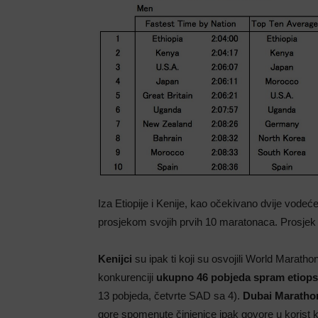
Iza Etiopije i Kenije, kao očekivano dvije vodeć
prosjekom svojih prvih 10 maratonaca. Prosjek 
Kenijci
su ipak ti koji su osvojili World Maratho
konkurenciji
ukupno 46 pobjeda spram etiops
13 pobjeda, četvrte SAD sa 4).
Dubai Maratho
gore spomenute činjenice ipak govore u korist k