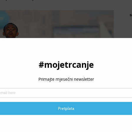
s
P
3