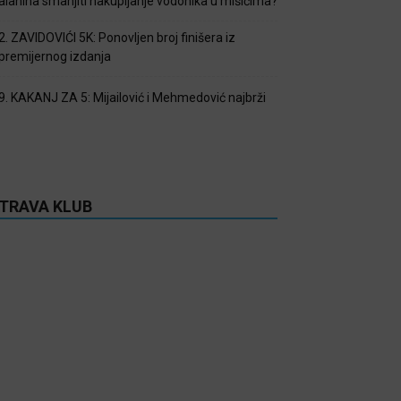
alanina smanjiti nakupljanje vodonika u mišićima?
2. ZAVIDOVIĆI 5K: Ponovljen broj finišera iz
premijernog izdanja
9. KAKANJ ZA 5: Mijailović i Mehmedović najbrži
TRAVA KLUB