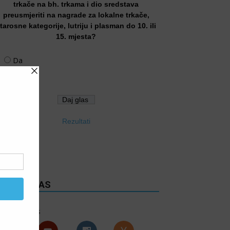
trkače na bh. trkama i dio sredstava
preusmjeriti na nagrade za lokalne trkače,
tarosne kategorije, lutriju i plasman do 10. ili
15. mjesta?
Da
Ne
Rezultati
RATITE NAS
6k
Follows