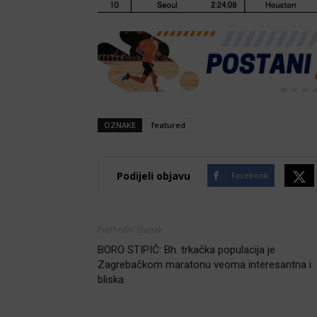
OZNAKE
featured
Podijeli objavu
Facebook
Prethodni članak
BORO STIPIĆ: Bh. trkačka populacija je
Zagrebačkom maratonu veoma interesantna i
bliska