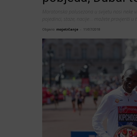
Maratonska polusezona u svijetu nosi neke vrl
pojedinci, staze, nacije... možete provjeriti u 
Objavio
mojetrčanje
-
11/07/2018