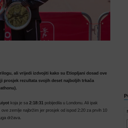
logu, ali vrijedi izdvojiti kako su Etiopljani dosad ove
i prosjek rezultata svojih deset najboljih trkača
rathonu).
P
uiyot
koja je sa
2:18:31
pobijedila u Londonu. Ali ipak
 iz ove zemlje najbržim jer prosjek od ispod 2:20 za prvih 10
ruga država.