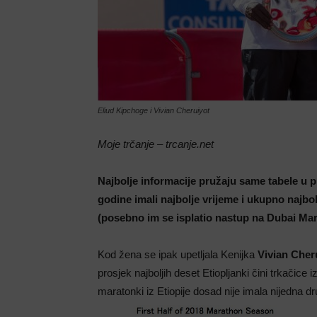
Eliud Kipchoge i Vivian Cheruiyot
Moje trčanje – trcanje.net
Najbolje informacije pružaju same tabele u pri
godine imali najbolje vrijeme i ukupno najbolj
(posebno im se isplatio nastup na Dubai Ma
Kod žena se ipak upetljala Kenijka
Vivian Cher
prosjek najboljih deset Etiopljanki čini trkačice
maratonki iz Etiopije dosad nije imala nijedna d