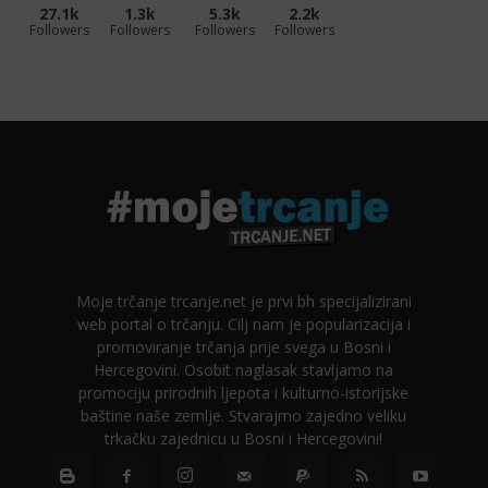
27.1k
1.3k
5.3k
2.2k
Followers
Followers
Followers
Followers
Moje trčanje trcanje.net je prvi bh specijalizirani
web portal o trčanju. Cilj nam je popularizacija i
promoviranje trčanja prije svega u Bosni i
Hercegovini. Osobit naglasak stavljamo na
promociju prirodnih ljepota i kulturno-istorijske
baštine naše zemlje. Stvarajmo zajedno veliku
trkačku zajednicu u Bosni i Hercegovini!