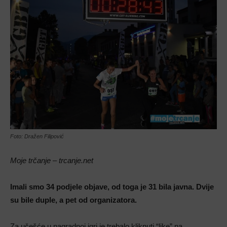
Foto: Dražen Filipović
Moje trčanje – trcanje.net
Imali smo 34 podjele objave, od toga je 31 bila javna. Dvije
su bile duple, a pet od organizatora.
Za učešće u nagradnoj igri je trebalo kliknuti “like” na