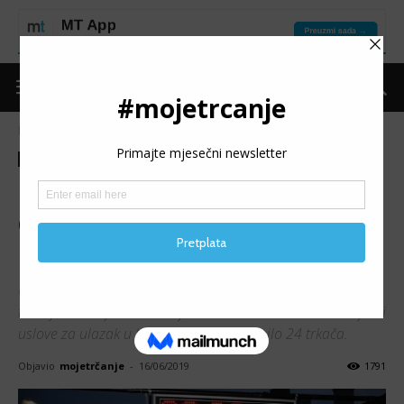
Naslovnica
Nagradna igra
Nagradna igra
KAKANJ ZA 5: Dvoje
dobitnika startnina imaju
priliku oprobati novu stazu
U nagradnoj igri organizatora trke Kakanj za 5 i Moje
trčanje - trcanje.net za dvije startnine za učešće na ovoj trci
uslove za ulazak u konkurenciju je ispunilo 24 trkača.
Objavio
mojetrčanje
-
16/06/2019
1791