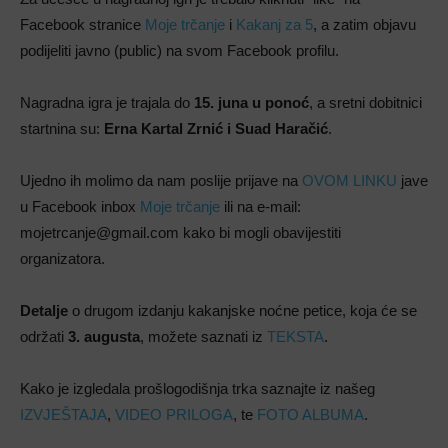
Facebook stranice
Moje trčanje
i
Kakanj za 5
, a zatim objavu
podijeliti javno (public) na svom Facebook profilu.
Nagradna igra je trajala do
15. juna u ponoć
, a sretni dobitnici
startnina su:
Erna Kartal Zrnić i Suad Haračić
.
Ujedno ih molimo da nam poslije prijave na
OVOM LINKU
jave
u Facebook inbox
Moje trčanje
ili na e-mail:
mojetrcanje@gmail.com kako bi mogli obavijestiti
organizatora.
Detalje
o drugom izdanju kakanjske noćne petice, koja će se
održati
3. augusta
, možete saznati iz
TEKSTA
.
Kako je izgledala prošlogodišnja trka saznajte iz našeg
IZVJEŠTAJA
,
VIDEO PRILOGA
, te
FOTO ALBUMA
.