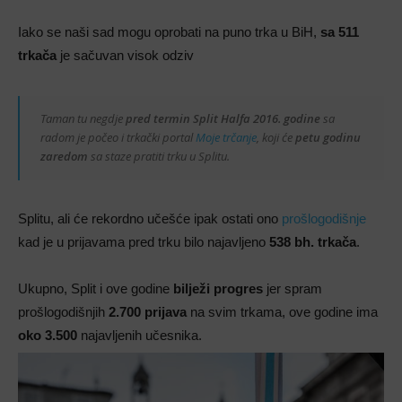
Iako se naši sad mogu oprobati na puno trka u BiH,
sa 511
trkača
je sačuvan visok odziv
Taman tu negdje
pred termin Split Halfa 2016. godine
sa
radom je počeo i trkački portal
Moje trčanje
, koji će
petu godinu
zaredom
sa staze pratiti trku u Splitu.
Splitu, ali će rekordno učešće ipak ostati ono
prošlogodišnje
kad je u prijavama pred trku bilo najavljeno
538 bh. trkača
.
Ukupno, Split i ove godine
bilježi progres
jer spram
prošlogodišnjih
2.700 prijava
na svim trkama, ove godine ima
oko 3.500
najavljenih učesnika.