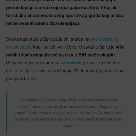
period kad je u okruženju ipak jako mali broj trka, ali i
turističku atraktivnost ovog sportskog grada koji je dao
nevjerovatnih preko 200 olimpijaca.
Sve to nas vuče u Split pa je bh. trkača na
ovoj sportskoj
manifestaciji
, kao i uvijek, veliki broj. U stvari u Splitu je
više
naših trkača nego ih većina trka u BiH može okupiti.
Petnaest dana do starta su
zatvorene prijave
za sve trke
(
osim na dječje
koje se održavaju 22. februara) pa možemo
provjeriti brojke.
Po trenutnoj prognozi
moguća je i kiša
na splitski trkački
vikend, međutim do starta je ipak
još 15 dana
. Moglo bi se
pogoditi ipak znatno povoljnije vrijeme spram prošle godine kad
je bila bura ili pretprošle kad je bila dosta niska temperatura uz
snijeg.