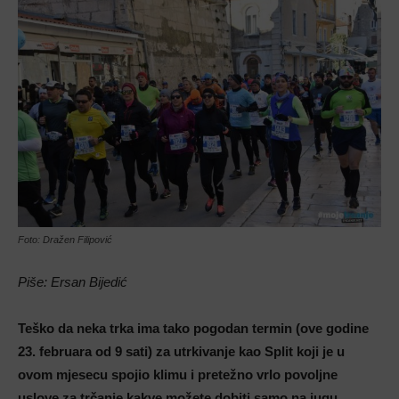
Foto: Dražen Filipović
Piše: Ersan Bijedić
Teško da neka trka ima tako pogodan termin (ove godine
23. februara od 9 sati) za utrkivanje kao Split koji je u
ovom mjesecu spojio klimu i pretežno vrlo povoljne
uslove za trčanje kakve možete dobiti samo na jugu,