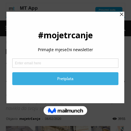
Naslovnica
Trke
Najave
Trke
Najave
SPLITSKI MARATON:
Rekordan broj učesnika, bh.
trkači opet najavili veliki odziv
Iako se broj trka u Bosni i Hercegovini enormno povećao,
posebno u posljednje dvije godine, većina bh. trkača je
navikla da svoju sezonu otvori u Splitu.
Objavio
mojetrčanje
-
08/02/2020
3955