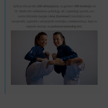
Split je dao preko
200 olimpijaca
, sa gotovo
100 medalja
sa
OI. Među tim velikanima splitskog, ali i svjetskog sporta, su i
sestre blizanke
Lucija i Ana Zaninović
(nositeljice niza
europskih, svjetskih i olimpijskih medalja u taekwondou), koje su
najavile nastup na
polumaratonskoj trci
.