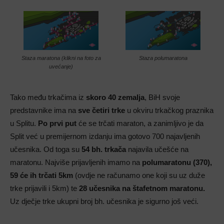
Staza maratona (klikni na foto za
Staza polumaratona
uvećanje)
Tako među trkačima iz
skoro 40 zemalja
, BiH svoje
predstavnike ima na
sve četiri trke
u okviru trkačkog praznika
u Splitu.
Po prvi put
će se trčati maraton, a zanimljivo je da
Split već u premijernom izdanju ima gotovo 700 najavljenih
učesnika. Od toga su
54 bh. trkača
najavila učešće na
maratonu. Najviše prijavljenih imamo na
polumaratonu (370),
59 će ih trčati 5km
(ovdje ne računamo one koji su uz duže
trke prijavili i 5km) te
28 učesnika na štafetnom maratonu.
Uz dječje trke ukupni broj bh. učesnika je sigurno još veći.