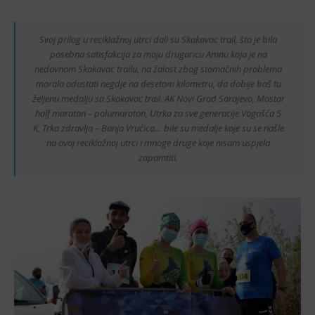
Svoj prilog u reciklažnoj utrci dali su Skakavac trail, što je bila
posebna satisfakcija za moju drugaricu Amnu koja je na
nedavnom Skakavac trailu, na žalost zbog stomačnih problema
morala odustati negdje na desetom kilometru, da dobije baš tu
željenu medalju sa Skakavac trail. AK Novi Grad Sarajevo, Mostar
half maraton – polumaraton, Utrka za sve generacije Vogošća 5
K, Trka zdravlja – Banja Vrućica… bile su medalje koje su se našle
na ovoj reciklažnoj utrci i mnoge druge koje nisam uspjela
zapamtiti.