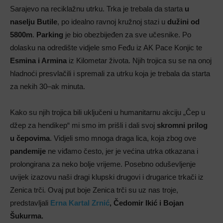
Sarajevo na reciklažnu utrku. Trka je trebala da starta
u
naselju Butile
, po idealno ravnoj kružnoj stazi u
dužini od
5800m
.
Parking
je bio obezbijeđen za sve učesnike. Po
dolasku na odredište vidjele smo Feđu iz AK Pace Konjic te
Esmina i Armina
iz Kilometar života. Njih trojica su se na onoj
hladnoći presvlačili i spremali za utrku koja je trebala da starta
za nekih 30–ak minuta.
Kako su njih trojica bili uključeni u humanitarnu akciju „Čep u
džep za hendikep“ mi smo im prišli i dali svoj
skromni prilog
u čepovima
. Vidjeli smo mnoga draga lica, koja zbog ove
pandemije
ne viđamo često, jer je većina utrka otkazana i
prolongirana za neko bolje vrijeme. Posebno oduševljenje
uvijek izazovu naši dragi klupski drugovi i drugarice trkači iz
Zenica trči. Ovaj put boje Zenica trči su uz nas troje,
predstavljali
Erna Kartal Zrnić
, Čedomir Ikić i Bojan
Šukurma.