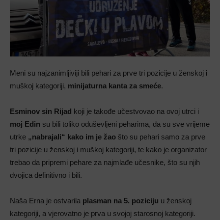
Meni su najzanimljiviji bili pehari za prve tri pozicije u ženskoj i
muškoj kategoriji,
minijaturna kanta za smeće
.
Esminov sin Rijad
koji je takođe učestvovao na ovoj utrci i
moj Edin
su bili toliko oduševljeni peharima, da su sve vrijeme
utrke
„nabrajali“ kako im je žao
što su pehari samo za prve
tri pozicije u ženskoj i muškoj kategoriji, te kako je organizator
trebao da pripremi pehare za najmlađe učesnike, što su njih
dvojica definitivno i bili.
Naša Erna je ostvarila
plasman na 5. poziciju
u ženskoj
kategoriji, a vjerovatno je prva u svojoj starosnoj kategoriji.