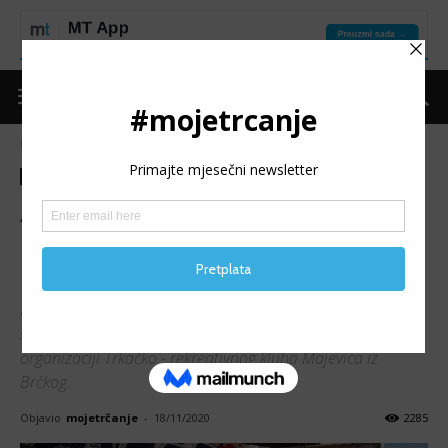
Naslovnica
Moje trčanje
Moje iskustvo
Moje trčanje
Moje iskustvo
AMILA SPAHIĆ: Trčali smo,
uživali i reciklirali u Sarajevu
Vesela ekipa sastavljena od članova Zenica trči, AK Pace
Konjic i Kilometar života uputila se u ranim jutarnjim
satima 27. 9. prema Brčkom na Majevica trail u
organizaciji Trkačko - rekreativnog kluba Majevica iz
Brčkog.
Objavio
mojetrčanje
-
18/11/2020
2285