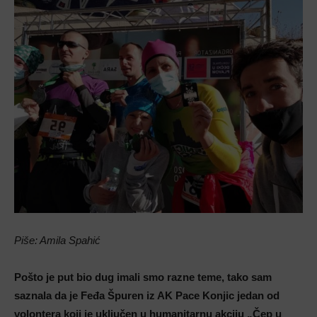
Piše: Amila Spahić
Pošto je put bio dug imali smo razne teme, tako sam
saznala da je Feđa Špuren iz AK Pace Konjic jedan od
volontera koji je uključen u humanitarnu akciju „Čep u