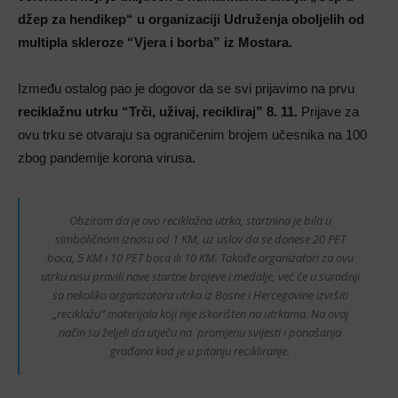
džep za hendikep“ u organizaciji Udruženja oboljelih od
multipla skleroze “Vjera i borba” iz Mostara.
Između ostalog pao je dogovor da se svi prijavimo na prvu
reciklažnu utrku “Trči, uživaj, recikliraj” 8. 11.
Prijave za
ovu trku se otvaraju sa ograničenim brojem učesnika na 100
zbog pandemije korona virusa.
Obzirom da je ovo reciklažna utrka, startnina je bila u
simboličnom iznosu od 1 KM, uz uslov da se donese 20 PET
boca, 5 KM i 10 PET boca ili 10 KM. Takođe organizatori za ovu
utrku nisu pravili nove startne brojeve i medalje, već će u suradnji
sa nekoliko organizatora utrka iz Bosne i Hercegovine izvršiti
„reciklažu“ materijala koji nije iskorišten na utrkama. Na ovaj
način su željeli da utječu na promjenu svijesti i ponašanja
građana kad je u pitanju recikliranje.