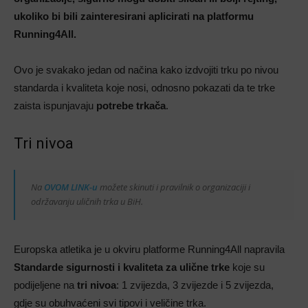
ukoliko bi bili zainteresirani aplicirati na platformu
Running4All.
Ovo je svakako jedan od načina kako izdvojiti trku po nivou
standarda i kvaliteta koje nosi, odnosno pokazati da te trke
zaista ispunjavaju
potrebe trkača
.
Tri nivoa
Na
OVOM LINK-u
možete skinuti i pravilnik o organizaciji i
održavanju uličnih trka u BiH.
Europska atletika je u okviru platforme Running4All napravila
Standarde sigurnosti i kvaliteta za ulične trke
koje su
podijeljene na
tri nivoa
: 1 zvijezda, 3 zvijezde i 5 zvijezda,
gdje su obuhvaćeni svi tipovi i veličine trka.