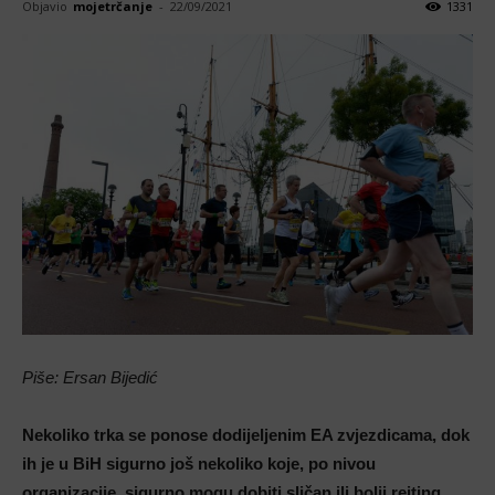
Objavio
mojetrčanje
-
22/09/2021
1331
Piše: Ersan Bijedić
Nekoliko trka se ponose dodijeljenim EA zvjezdicama, dok
ih je u BiH sigurno još nekoliko koje, po nivou
organizacije, sigurno mogu dobiti sličan ili bolji rejting,