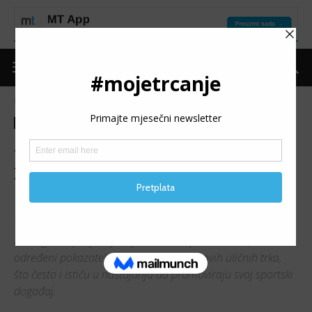
Naslovnica
Moje trčanje
Ostalo
Moje trčanje
Ostalo
Teme
Trke
STANDARDI EA: Šta znače
zvjezdice Europske atletike
na uličnim trkama?
Vjerovatno ste primijetili da nekoliko trka u Bosni i
Hercegovini posjeduje zvjezdice Europske atletike, kao
određeni pokazatelj nivoa kvaliteta njihovih uličnih trka,
što često i ističu u nastojanju da promoviraju svoj sportski
događaj.