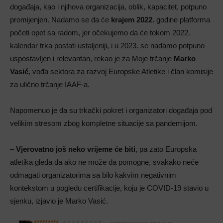
događaja, kao i njihova organizacija, oblik, kapacitet, potpuno
promijenjen. Nadamo se da će
krajem 2022.
godine platforma
početi opet sa radom, jer očekujemo da će tokom 2022.
kalendar trka postati ustaljeniji, i u 2023. se nadamo potpuno
uspostavljen i relevantan, rekao je za Moje trčanje
Marko
Vasić
, vođa sektora za razvoj Europske Atletike i član komisije
za ulično trčanje IAAF-a.
Napomenuo je da su trkački pokret i organizatori događaja pod
velikim stresom zbog kompletne situacije sa pandemijom.
–
Vjerovatno još neko vrijeme će biti
, pa zato Europska
atletika gleda da ako ne može da pomogne, svakako neće
odmagati organizatorima sa bilo kakvim negativnim
kontekstom u pogledu certifikacije, koju je COVID-19 stavio u
sjenku, izjavio je Marko Vasić.