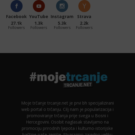
Facebook
YouTube
Instagram
Strava
27.1k
1.3k
5.3k
2.2k
Followers
Followers
Followers
Followers
Moje trčanje trcanje.net je prvi bh specijalizirani
web portal o trčanju. Cilj nam je popularizacija i
promoviranje trčanja prije svega u Bosni i
Hercegovini. Osobit naglasak stavljamo na
promociju prirodnih ljepota i kulturno-istorijske
baštine naše zemlje. Stvarajmo zajedno veliku