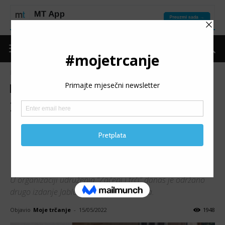
Naslovnica
Trke
Izvještaji
Trke
Izvještaji
2. JABLANIČKI
POLUMARATON: Hastor i
Hamel najbrži na drugom
izdanju
U organizaciji udruženja “Začepi i trči” danas je održano
drugo izdanje Jablaničkog polumaratona.
Objavio
Moje trčanje
-
15/05/2022
1948