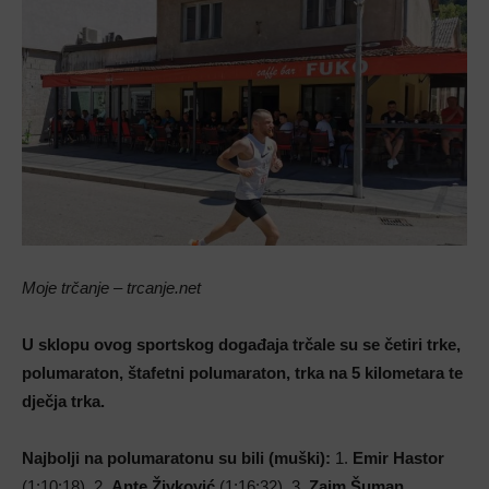
Moje trčanje – trcanje.net
U sklopu ovog sportskog događaja trčale su se četiri trke,
polumaraton, štafetni polumaraton, trka na 5 kilometara te
dječja trka.
Najbolji na polumaratonu su bili (muški):
1.
Emir Hastor
(1:10:18), 2.
Ante Živković
(1:16:32), 3.
Zaim Šuman