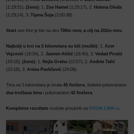
(1:19:51),
(žene):
1.
Zoe Hamel
(1:25:17), 2.
Helena Gleđa
(1:29:14), 3.
Tijana Šoja
(2:00:38).
Start
ove trke je bio na oko
700m nmv, a cilj na 202m mnv
.
Najbolji u trci na 5 kilometara su bili (muški):
1.
Azer
Vejzović
(18:34), 2.
Jasmin Ališić
(18:40), 3.
Vedad Piralić
(19:10),
(žene):
1.
Nejla Graho
(22:57), 2.
Anđela Talić
(23:18), 3.
Antea Pavličević
(24:08).
Trka na 5 kilometara je imala
45 finišera
, štafetni polumaraton
dva tročlana tima
i polumaraton
42 finišera
.
Kompletne rezultate
možete provjeriti na
OVOM LINK-u
.