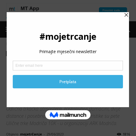
Naslovnica
Moje trčanje
Izdvojeno
Moje trčanje
Izdvojeno
Trke
Izvještaji
(VIDEO) 5. ULIČNA TRKA
MODRIČA 10K: „Staza za
PB“, ali u stvarnom smislu
riječi
Odlična trkačka atmosfera, gostoljubivi domaćini, dvije
distance i posebno ravna staza - karakteristike su pete
Ulične trke Modriča 10K - u organizaciji ARK Modriča.
Objavio
mojetrčanje
-
29/06/2023
1816