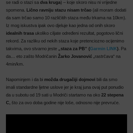
se radi o stazi sa
dva kruga
) – koje skoro nisu ni vrijedne
spomena.
Lično ravniju stazu nisam trčao
(ali moram dodati
da sam trčao samo 10 različitih staza među trkama na 10km).
Iz mog iskustva ipak ovo djeluje kao jedna od onih skoro
idealnih trasa
ukoliko ciljate određeni rezultat, pogotovo lični
rekord. Za razliku od nekih staza koje pretenciozno ocijenimo
takvima, ovo stvarno jeste
„staza za PB“ (
Garmin LINK
)
. Pa
da… eto zašto Modričanin
Žarko Jovanović
„rastrčava“ na
4min/km.
Napominjem i da bi
možda drugačiji dojmovi
bili da smo
imali standardne ljetne uslove jer je kraj juna ovaj put ponudio
da u subotu od 19 sati u Modriči startamo na oko
22 stepena
C,
što za ovo doba godine nije loše, odnosno nije prevruće.