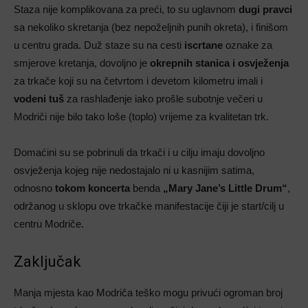
Staza nije komplikovana za preći, to su uglavnom
dugi pravci
sa nekoliko skretanja (bez nepoželjnih punih okreta), i finišom
u centru grada. Duž staze su na cesti
iscrtane
oznake za
smjerove kretanja, dovoljno je
okrepnih stanica i osvježenja
za trkače koji su na četvrtom i devetom kilometru imali i
vodeni tuš
za rashlađenje iako prošle subotnje večeri u
Modriči nije bilo tako loše (toplo) vrijeme za kvalitetan trk.
Domaćini su se pobrinuli da trkači i u cilju imaju dovoljno
osvježenja kojeg nije nedostajalo ni u kasnijim satima,
odnosno
tokom koncerta
benda
„Mary Jane’s Little Drum“
,
održanog u sklopu ove trkačke manifestacije čiji je start/cilj u
centru Modriče.
Zaključak
Manja mjesta kao Modriča teško mogu privući ogroman broj