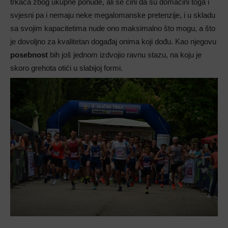
trkača zbog ukupne ponude, ali se čini da su domaćini toga i
svjesni pa i nemaju neke megalomanske pretenzije, i u skladu
sa svojim kapacitetima nude ono maksimalno što mogu, a što
je dovoljno za kvalitetan događaj onima koji dođu. Kao njegovu
posebnost
bih još jednom izdvojio ravnu stazu, na koju je
skoro grehota otići u slabijoj formi.