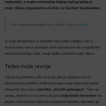
zadovoljni, a svaka eventualna daljnja nadogradnja je
stvar ciljeva organizatora na čelu sa Danilom Vasiljevićem.
Više o
rezultatskom dijelu
trke u Modriči čitajte na
LINK-u
.
Iz moje perspektive to međutim nisu veliki zahtjevi, već u
osnovi samo da se omogući svim učesnicima da u regularnim
uslovima testiraju sebe i imaju priliku ostvariti svoje ciljeve.
Teško može ravnije
Ulična trka Modriča 10K za svoju glavnu distancu od 10
kilometara ima AIMS certificiranu stazu koja skoro kao jedine
neravnine ima samo
nekoliko „ležećih policajaca“
. Šalu na
stranu, stvarno to su samo i ukupno
dvije kraće neravnine
na
prvom i na četvrtom kilometru (odnosno šestom i devetom jer