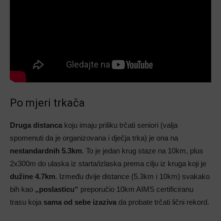
Po mjeri trkača
Druga distanca
koju imaju priliku trčati seniori (valja
spomenuti da je organizovana i dječja trka) je ona na
nestandardnih 5.3km
. To je jedan krug staze na 10km, plus
2x300m do ulaska iz starta/izlaska prema cilju iz kruga koji je
dužine 4.7km
. Između dvije distance (5.3km i 10km) svakako
bih kao
„poslasticu“
preporučio 10km AIMS certificiranu
trasu koja
sama od sebe
izaziva
da probate trčati lični rekord.