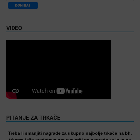
VIDEO
PITANJE ZA TRKAČE
Treba li smanjiti nagrade za ukupno najbolje trkače na bh.
trkama i dio sredstava preusmjeriti na nagrade za lokalne