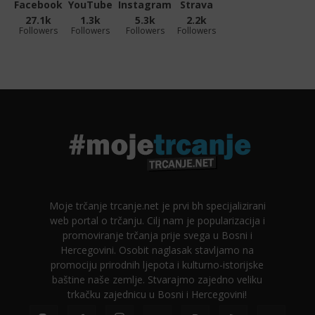
Facebook
YouTube
Instagram
Strava
27.1k
1.3k
5.3k
2.2k
Followers
Followers
Followers
Followers
Moje trčanje trcanje.net je prvi bh specijalizirani
web portal o trčanju. Cilj nam je popularizacija i
promoviranje trčanja prije svega u Bosni i
Hercegovini. Osobit naglasak stavljamo na
promociju prirodnih ljepota i kulturno-istorijske
baštine naše zemlje. Stvarajmo zajedno veliku
trkačku zajednicu u Bosni i Hercegovini!