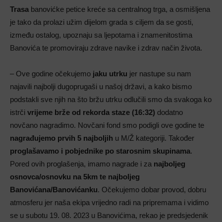
Trasa
banovićke petice kreće sa centralnog trga, a osmišljena
je tako da prolazi užim dijelom grada s ciljem da se gosti,
između ostalog, upoznaju sa ljepotama i znamenitostima
Banovića te promoviraju zdrave navike i zdrav način života.
– Ove godine očekujemo
jaku utrku
jer nastupe su nam
najavili najbolji dugoprugaši u našoj državi, a kako bismo
podstakli sve njih na što bržu utrku odlučili smo da svakoga ko
istrči
vrijeme brže od rekorda staze (16:32)
dodatno
novčano nagradimo. Novčani fond smo podigli ove godine te
nagrađujemo prvih 5 najboljih
u M/Ž kategoriji. Također
proglašavamo i pobjednike po starosnim skupinama
.
Pored ovih proglašenja, imamo nagrade i za
najboljeg
osnovca/osnovku na 5km te najboljeg
Banovićana/Banovićanku
. Očekujemo dobar provod, dobru
atmosferu jer naša ekipa vrijedno radi na pripremama i vidimo
se u subotu 19. 08. 2023 u Banovićima, rekao je predsjedenik