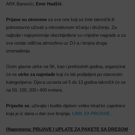
ARK Banovići,
Emir Hadžić
.
Prijave su otvorene
za sve one koji se žele takmičiti ili
jednostavno uživati u rekreativnom trčanju i druženju. Za
najbolje i najspremnije obezbijeđene su vrijedne nagrade a za
sve ostale odlična atmosfera uz DJ-a i brojna druga
iznenađenja.
Osim glavne utrke na 5K, kao i prethodnih godina, organizirat
će se
utrke za najmlađe
koji će biti podijeljeni po starosnim
kategorijama. Djeca uzrasta od 5 do 13 godina takmičit će se
na 50, 100, 200 i 400 metara.
Prijavite se
, uživajte i budite dijelom velike trkačke zajednice
koja je iz dana u dan sve brojnija.
LINK ZA PRIJAVE
.
(Napomena: PRIJAVE I UPLATE ZA PAKETE SA DRESOM