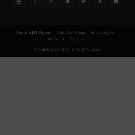
Postani MT Pejser
Uslovi korištenja
Arhiva objava
Impressum
Oglašavanje
© Moje trčanje - trcanje.net 2016 - 2026.