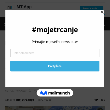
Naslovnica
Moje trčanje
Izdvojeno
Moje trčanje
Izdvojeno
Trke
Najave
Promo
5. BANOVIĆKA PETICA:
Trčanje, druženje i dobra
zabava
Osim glavne utrke na 5K, kao i prethodnih godina,
organizirat će se utrke za najmlađe koji će biti podijeljeni
po starosnim kategorijama.
Objavio
mojetrčanje
-
18/07/2023
1330