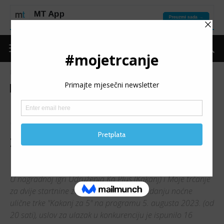
Naslovnica
Moje trčanje
Izdvojeno
Moje trčanje
Izdvojeno
Nagradna igra
Promo
6. “KAKANJ ZA 5”: Ćurić i
Čobo nagrađeni startninama
za trku sa startom 5.
augusta u 20 sati
U nagradnoj igri Udruženja Ka Plus (Kakanj) i Moje trčanje
za dvije startnine za učešće na šestom izdanju noćne
ulične trke "Kakanj za 5" na programu 5. augusta 2023. (od
20 sati), uslov za ulazak u konkurenciju je ispunilo 16