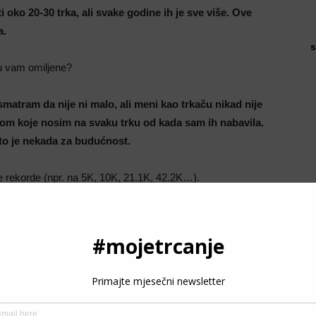
oko 20-30 trka, ali svake godine ih je sve više. Ove
a.
s
 su vam omiljene?
 smatram da nije ni malo, ali meni kao trkaču nikad nije
Zoom koje nosim na svaku trku od kada sam ih nabavila.
li to je nekada za budućnost.
ne rekorde (npr. na 5K, 10K, 21.1K, 42.2K…).
m i 5km 18:34m, s tim da sa ceste imam brža vremena
P
3
e terapija, a uspjeh u trčanju je samo dodatna