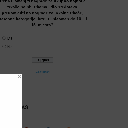
Treba li smanjiti nagrade za ukupno najbolje
trkače na bh. trkama i dio sredstava
preusmjeriti na nagrade za lokalne trkače,
tarosne kategorije, lutriju i plasman do 10. ili
15. mjesta?
Da
Ne
Rezultati
RATITE NAS
6k
Follows