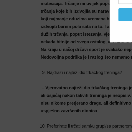
motivacija. Trčanje mi uvijek popravi dan i 
trčanja koje bih izdvojila su naravno vrijeme
koji najmanje oduzima vremena budući da mo
izdvojiti barem pola sata na to. Također je te
dužih trčanja, poput istezanja, vježbi mobilno
nekada bitnije od svega ostalog, a realno n
Na kraju u našoj državi sport je svakako nep
Nedovoljna podrška je i razlog što nemamo 
Najdraži i najteži dio trkačkog treninga?
– Vjerovatno najteži dio trkačkog treninga j
ali osjećaj nakon takvih treninga je neopisi
nisu nikome pretjerano drage, ali definitivn
uspješno završenih dionica.
Preferirate li trčati sami/u grupi/sa partnero