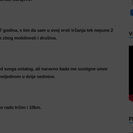
7 godina, s tim da sam u ovoj vrsti trčanja tek nepune 2
V
e zbog mobilnosti i društva.
od svega ostalog, ali naravno kada me sustigne umor
o/jednom u dvije sedmice.
ko rado trčim i 10km.
P