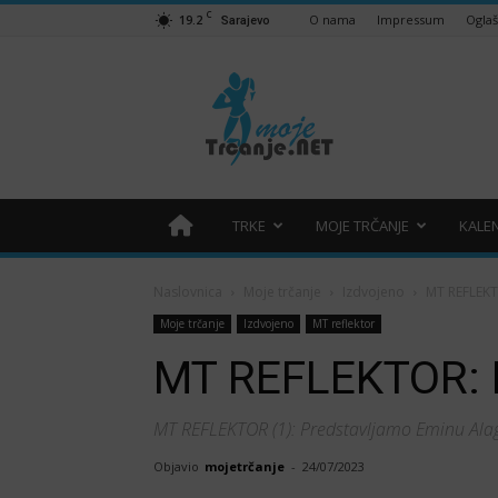
C
19.2
O nama
Impressum
Ogla
Sarajevo
Moje
trčanje
–
trcanje.net
TRKE
MOJE TRČANJE
KALE
Naslovnica
Moje trčanje
Izdvojeno
MT REFLEKT
Moje trčanje
Izdvojeno
MT reflektor
MT REFLEKTOR: 
MT REFLEKTOR (1): Predstavljamo Eminu Alag
Objavio
mojetrčanje
-
24/07/2023