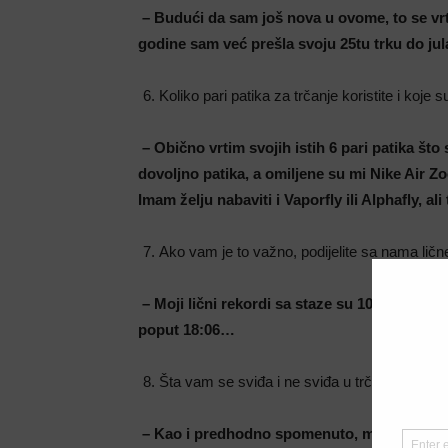
– Budući da sam još nova u ovome, to se vrti 
godine sam već prešla svoju 25tu trku do jul
Koliko pari patika za trčanje koristite i koje
– Obično vrtim svojih istih 6 pari patika što
dovoljno patika, a omiljene su mi Nike Air 
Imam želju nabaviti i Vaporfly ili Alphafly, a
Ako vam je to važno, podijelite sa nama lič
– Moji lični rekordi sa staze su 10km 38:46
poput 18:06…
Šta vam se sviđa i ne sviđa u trčanju?
– Kao i predhodno spomenuto, meni je trčanj