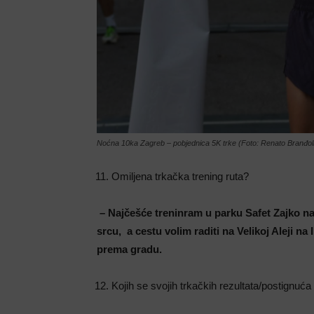
Noćna 10ka Zagreb – pobjednica 5K trke (Foto: Renato Branđol
Omiljena trkačka trening ruta?
– Najčešće treninram u parku Safet Zajko na
srcu, a cestu volim raditi na Velikoj Aleji na
prema gradu.
Kojih se svojih trkačkih rezultata/postignuća n