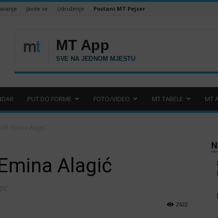
šavanje
Javite se
Udruženje
Postani MT Pejser
NDAR
PUT DO FORME
FOTO/VIDEO
MT TABELE
MT 
OR: Emina Alagić
N
Emina Alagić
ić.
2622