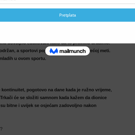
jednostavno sam se našla u tome. Neke negativne strane
 koje ono može oduzimati, ali po meni trčanje je trening
F
žemo svakodnevno samo izaći iz vlastite kuće i
F
ško svoje tijelo oporaviti uvijek na pravilan način nakon
sti, hidracija i dobra ishrana, i sve ove stvari su
ismo dovoljno edukovani kako da to pravilno uradimo.
održan, a sportovi poput atletike su na najvećoj meti.
mladih u ovom sportu.
e kontinuitet, pogotovo na dane kada je ružno vrijeme,
v. Trkači će se složiti samnom kada kažem da dionice
o su bitne i uvijek se osjećam zadovoljno nakon
m?