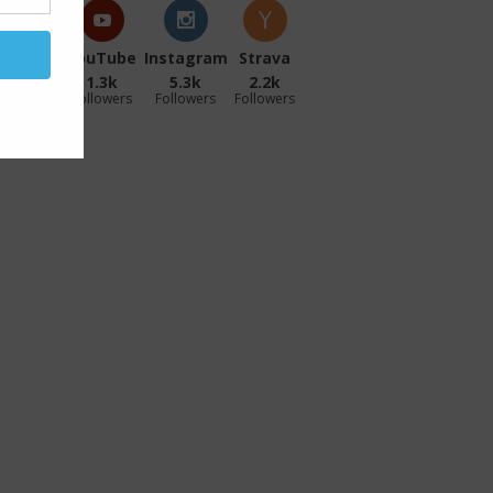
acebook
YouTube
Instagram
Strava
27.1k
1.3k
5.3k
2.2k
ollowers
Followers
Followers
Followers