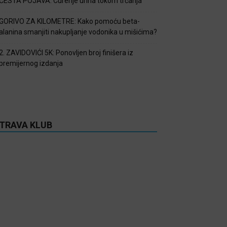
ČESTA POJAVA: Curenje urina tokom trčanja
GORIVO ZA KILOMETRE: Kako pomoću beta-
alanina smanjiti nakupljanje vodonika u mišićima?
2. ZAVIDOVIĆI 5K: Ponovljen broj finišera iz
premijernog izdanja
TRAVA KLUB