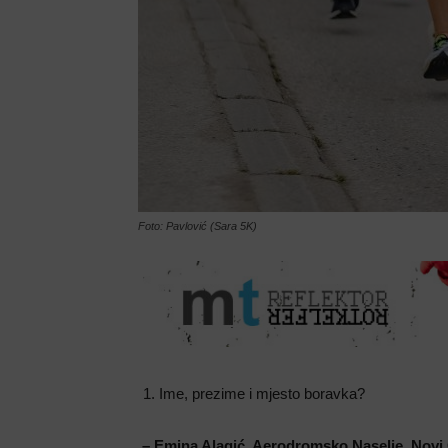
Foto: Pavlović (Sara 5K)
Ime, prezime i mjesto boravka?
– Emina Alagić, Aerodromsko Naselje, Novi 