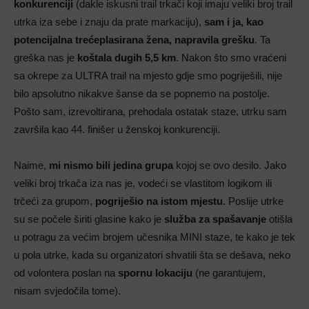
konkurenciji
(dakle iskusni trail trkači koji imaju veliki broj trail
utrka iza sebe i znaju da prate markaciju),
sam i ja, kao
potencijalna trećeplasirana žena, napravila grešku
. Ta
greška nas je
koštala dugih 5,5 km
. Nakon što smo vraćeni
sa okrepe za ULTRA trail na mjesto gdje smo pogriješili, nije
bilo apsolutno nikakve šanse da se popnemo na postolje.
Pošto sam, izrevoltirana, prehodala ostatak staze, utrku sam
završila kao 44. finišer u ženskoj konkurenciji.
Naime,
mi nismo bili jedina grupa
kojoj se ovo desilo. Jako
veliki broj trkača iza nas je, vodeći se vlastitom logikom ili
trčeći za grupom,
pogriješio na istom mjestu
. Poslije utrke
su se počele širiti glasine kako je
služba za spašavanje
otišla
u potragu za većim brojem učesnika MINI staze, te kako je tek
u pola utrke, kada su organizatori shvatili šta se dešava, neko
od volontera poslan na
spornu lokaciju
(ne garantujem,
nisam svjedočila tome).