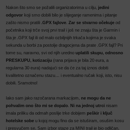
Nakon što smo se požalili organizatorima u cilju,
jedini
odgovor
koji smo dobili bilo je slijeganje ramenima i pitanje
zašto nismo pratili
.GPX fajlove
.
Zar se stvarno očekuje
od
početnika koji trče svoj prvi trail i još ne znaju šta je Garmin i
šta je .GPX fajl ili od malo ozbiljnijih trkača kojima je svaka
sekunda u borbi za postolje dragocjena da prate .GPX fajl? Pri
tome su, naravno, svi od njih uredno
uplatili skupu, odnosno
PRESKUPU, kotizaciju
(rana prijava je bila 20 eura, a
regularna 30 eura) nadajući se da će za taj iznos dobiti
kvalitetno označenu stazu… i eventualno ručak koji, isto, nisu
dobili. Sramotno!
Iako sam jako razočarana markacijom,
ne mogu da ne
pohvalim ono što mi se dopalo
.
Ni na jednoj utrci
nisam
imala priliku da odmah poslije trke dobijem
peškir i ključ
hotelske sobe
u kojoj mogu fino da se istuširam, osušim kosu
i presvučem se. Sam izbor staze za MINI trail je bio odličan.