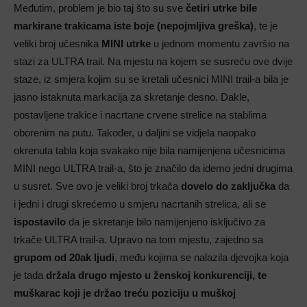
Međutim, problem je bio taj što su sve
četiri utrke bile
markirane trakicama iste boje (nepojmljiva greška)
, te je
veliki broj učesnika
MINI utrke
u jednom momentu završio na
stazi za ULTRA trail. Na mjestu na kojem se susreću ove dvije
staze, iz smjera kojim su se kretali učesnici MINI trail-a bila je
jasno istaknuta markacija za skretanje desno. Dakle,
postavljene trakice i nacrtane crvene strelice na stablima
oborenim na putu. Također, u daljini se vidjela naopako
okrenuta tabla koja svakako nije bila namijenjena učesnicima
MINI nego ULTRA trail-a, što je značilo da idemo jedni drugima
u susret. Sve ovo je veliki broj trkača
dovelo do zaključka
da
i jedni i drugi skrećemo u smjeru nacrtanih strelica, ali se
ispostavilo
da je skretanje bilo namijenjeno isključivo za
trkače ULTRA trail-a. Upravo na tom mjestu, zajedno sa
grupom od 20ak ljudi
, među kojima se nalazila djevojka koja
je tada
držala drugo mjesto u ženskoj konkurenciji, te
muškarac koji je držao treću poziciju u muškoj