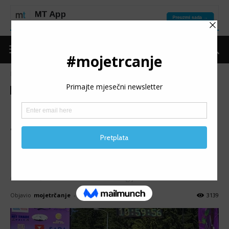
Naslovnica
Moje trčanje
Izdvojeno
Moje trčanje
Izdvojeno
Moje iskustvo
EMINA BEGIĆ: Kako sam na
Jahorina Ultra Trailu sa 3.
mjesta dospjela na 44.
Tekst je napisan isključivo s ciljem poboljšanja kvalitete,
kako ove, tako i ostalih utrka u regiji.
Objavio
mojetrčanje
-
23/07/2023
3139