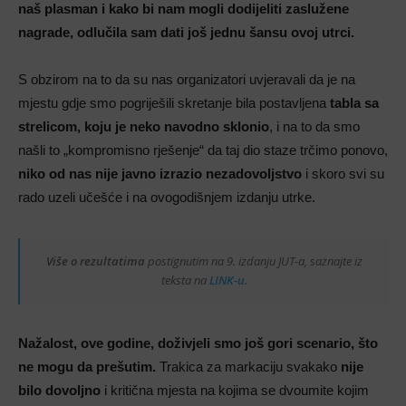
naš plasman i kako bi nam mogli dodijeliti zaslužene
nagrade, odlučila sam dati još jednu šansu ovoj utrci.
S obzirom na to da su nas organizatori uvjeravali da je na
mjestu gdje smo pogriješili skretanje bila postavljena
tabla sa
strelicom, koju je neko navodno sklonio
, i na to da smo
našli to „kompromisno rješenje“ da taj dio staze trčimo ponovo,
niko od nas nije javno izrazio nezadovoljstvo
i skoro svi su
rado uzeli učešće i na ovogodišnjem izdanju utrke.
Više o rezultatima
postignutim na 9. izdanju JUT-a, saznajte iz
teksta na
LINK-u
.
Nažalost, ove godine, doživjeli smo još gori scenario, što
ne mogu da prešutim.
Trakica za markaciju svakako
nije
bilo dovoljno
i kritična mjesta na kojima se dvoumite kojim